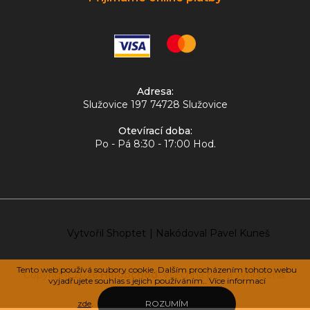
Adresa:
Služovice 197 74728 Služovice
Otevírací doba:
Po - Pá 8:30 - 17:00 Hod.
Vytvořil Shoptet
|
Nakódoval Pavel Kuneš
Tento web používá soubory cookie. Dalším procházením tohoto webu
Copyright 2026
Hifiobchod
. Všechna práva vyhrazena.
vyjadřujete souhlas s jejich používáním.. Více informací
zde
.
ROZUMÍM