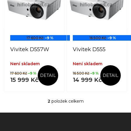
s
o
p
d
r
u
o
k
d
t
u
ů
17 600 Kč
–9 %
16 500 Kč
–9 %
k
t
Vivitek D557W
Vivitek D555
ů
Není skladem
Není skladem
17 600 Kč
–9 %
16 500 Kč
–9 %
DETAIL
DETAIL
15 999 Kč
14 999 Kč
2
položek celkem
O
v
l
Z
á
á
d
p