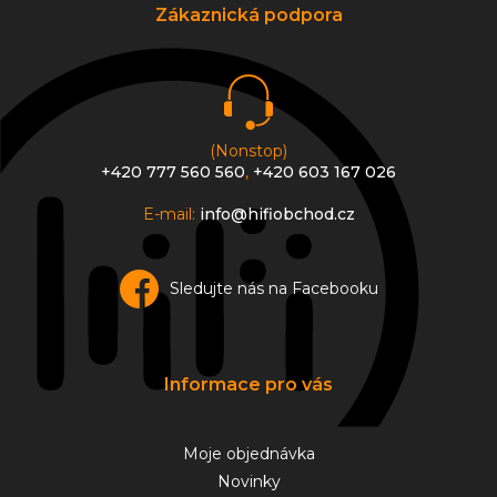
a
a
Zákaznická podpora
c
t
í
í
p
r
v
k
y
(Nonstop)
v
+420 777 560 560
,
+420 603 167 026
ý
p
E-mail:
info@hifiobchod.cz
i
s
u
Sledujte nás na Facebooku
Informace pro vás
Moje objednávka
Novinky