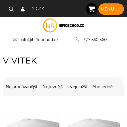
Přejít
na
CZK
NÁKUPNÍ
obsah
KOŠÍK
info@hifiobchod.cz
777 560 560
VIVITEK
Ř
a
Nejprodávanější
Nejlevnější
Nejdražší
Abecedně
z
e
V
n
ý
í
p
p
i
r