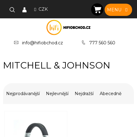
Přejít
na
CZK
NÁKUPNÍ
obsah
KOŠÍK
info@hifiobchod.cz
777 560 560
MITCHELL & JOHNSON
Ř
a
Nejprodávanější
Nejlevnější
Nejdražší
Abecedně
z
e
V
n
ý
í
p
p
i
r