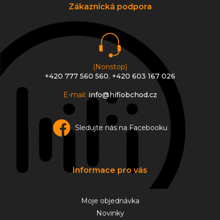
a
a
Zákaznická podpora
c
t
í
í
p
r
v
k
y
(Nonstop)
v
+420 777 560 560
,
+420 603 167 026
ý
p
E-mail:
info@hifiobchod.cz
i
s
u
Sledujte nás na Facebooku
Informace pro vás
Moje objednávka
Novinky