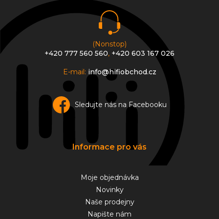
í
p
r
v
k
y
(Nonstop)
v
+420 777 560 560
,
+420 603 167 026
ý
p
E-mail:
info@hifiobchod.cz
i
s
u
Sledujte nás na Facebooku
Informace pro vás
Moje objednávka
Novinky
Naše prodejny
Napište nám