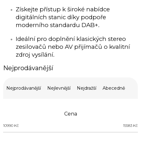
Získejte přístup k široké nabídce
digitálních stanic díky podpoře
moderního standardu DAB+.
Ideální pro doplnění klasických stereo
zesilovačů nebo AV přijímačů o kvalitní
zdroj vysílání.
Nejprodávanější
Ř
a
Nejprodávanější
Nejlevnější
Nejdražší
Abecedně
z
e
n
Cena
í
p
10990
Kč
15583
Kč
r
o