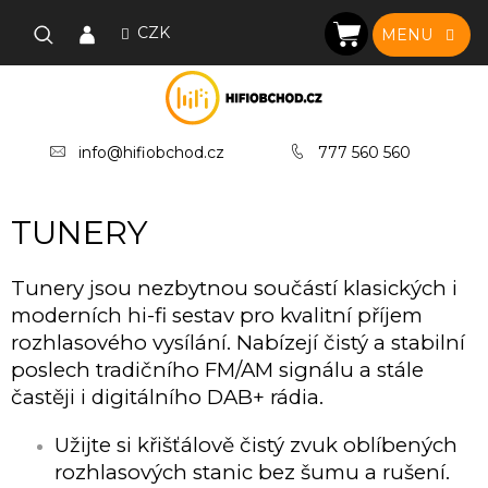
Přejít
na
CZK
NÁKUPNÍ
obsah
KOŠÍK
info@hifiobchod.cz
777 560 560
TUNERY
Tunery jsou nezbytnou součástí klasických i
moderních hi-fi sestav pro kvalitní příjem
rozhlasového vysílání. Nabízejí čistý a stabilní
poslech tradičního FM/AM signálu a stále
častěji i digitálního DAB+ rádia.
Užijte si křišťálově čistý zvuk oblíbených
rozhlasových stanic bez šumu a rušení.