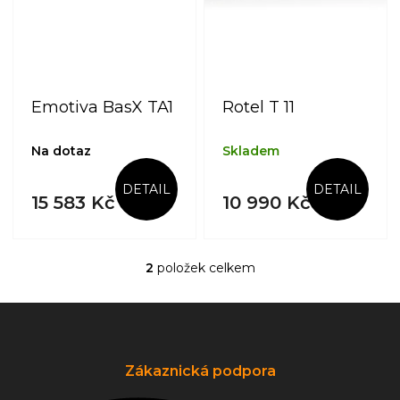
r
o
d
u
k
t
Emotiva BasX TA1
Rotel T 11
ů
Na dotaz
Skladem
DETAIL
DETAIL
15 583 Kč
10 990 Kč
2
položek celkem
O
v
l
Z
á
á
d
p
a
a
Zákaznická podpora
c
t
í