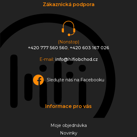
a
a
Zákaznická podpora
c
t
í
í
p
r
v
k
y
(Nonstop)
v
+420 777 560 560
,
+420 603 167 026
ý
p
E-mail:
info@hifiobchod.cz
i
s
u
Sledujte nás na Facebooku
Informace pro vás
Moje objednávka
Novinky