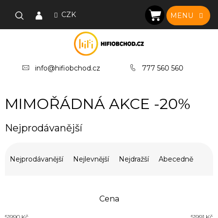
Přejít
na
CZK
NÁKUPNÍ
obsah
KOŠÍK
info@hifiobchod.cz
777 560 560
MIMOŘÁDNÁ AKCE -20%
Nejprodávanější
Ř
a
Nejprodávanější
Nejlevnější
Nejdražší
Abecedně
z
e
n
Cena
í
p
51990
Kč
51991
Kč