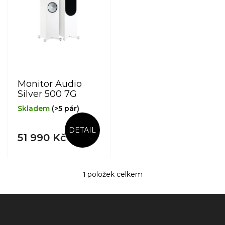
s
p
r
o
d
u
k
t
Monitor Audio
ů
Silver 500 7G
Skladem
(>5 pár)
DETAIL
51 990 Kč
1
položek celkem
O
v
l
Z
á
á
d
p