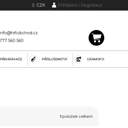
CZK
Přihlášení
lánky a rubriky
info@hifiobchod.cz
777 560 560
NÁKUPNÍ
KOŠÍK
PŘEHRÁVAČE
PŘÍSLUŠENSTVÍ
GRAMOFONY
1
položek celkem