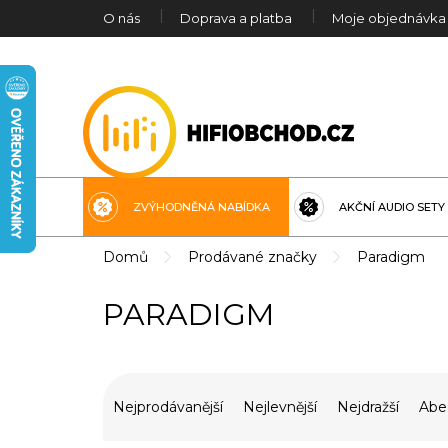
Přejít
O nás
Doprava a platba
Moje objednávka
na
obsah
ZVÝHODNĚNÁ NABÍDKA
AKČNÍ AUDIO SETY
Domů
Prodávané značky
Paradigm
PARADIGM
Ř
a
Nejprodávanější
Nejlevnější
Nejdražší
Abe
z