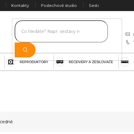
Kontakty
Poslechové studio
Sestava na míru
Č
REPRODUKTORY
RECEIVERY A ZESILOVAČE
cedně