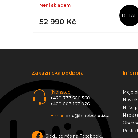
Není skladem
DETAI
52 990 Kč
Z
á
p
a
Zákaznická podpora
Infor
t
í
(Nonstop)
Moje o
+420 777 560 560
,
Novink
+420 603 167 026
Naše p
Napišt
E-mail:
info@hifiobchod.cz
Obchod
Poslec
Sledujte nás na Facebooku