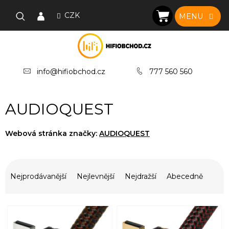
Přejít
na
CZK
NÁKUPNÍ
obsah
KOŠÍK
info@hifiobchod.cz
777 560 560
AUDIOQUEST
Webová stránka značky:
AUDIOQUEST
Ř
a
Nejprodávanější
Nejlevnější
Nejdražší
Abecedně
z
e
V
n
ý
í