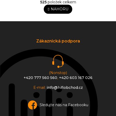
525
položek celkem
v
á
l
n
NAHORU
k
á
o
d
v
Z
a
á
c
á
n
í
p
í
p
a
Zákaznická podpora
r
t
v
í
k
y
v
ý
p
(Nonstop)
i
+420 777 560 560
,
+420 603 167 026
s
u
E-mail:
info@hifiobchod.cz
Sledujte nás na Facebooku