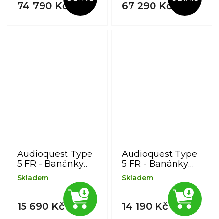
mědi PSC+
mědi PSC+
74 790 Kč
67 290 Kč
Audioquest Type
Audioquest Type
5 FR - Banánky
5 FR - Banánky
stříbrné 3,0 m
stříbrné 2,0 m
Skladem
Skladem
15 690 Kč
14 190 Kč