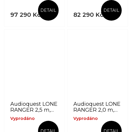
reproduktorový
reproduktorový
kabel z výběrové
kabel z výběrové
DETAIL
DETAIL
mědi PSC+
mědi PSC+
97 290 Kč
82 290 Kč
Audioquest LONE
Audioquest LONE
RANGER 2,5 m,
RANGER 2,0 m,
banánky -
banánky -
Vyprodáno
Vyprodáno
reproduktorový
reproduktorový
kabel z výběrové
kabel z výběrové
DETAIL
DETAIL