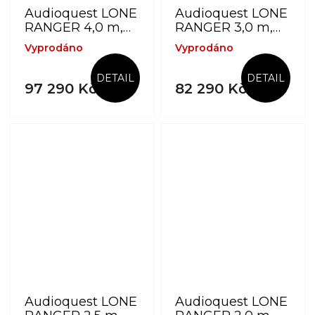
Audioquest LONE
Audioquest LONE
RANGER 4,0 m,
RANGER 3,0 m,
vidličky -
vidličky -
Vyprodáno
Vyprodáno
reproduktorový
reproduktorový
kabel z výběrové
kabel z výběrové
DETAIL
DETAIL
mědi PSC+
mědi PSC+
97 290 Kč
82 290 Kč
Audioquest LONE
Audioquest LONE