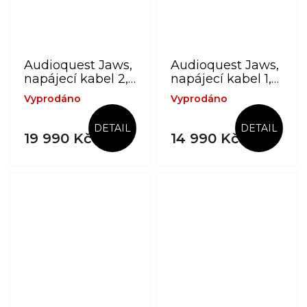
Audioquest Jaws,
Audioquest Jaws,
napájecí kabel 2,0
napájecí kabel 1,0
m, zakončení IEC
m, zakončení IEC
Vyprodáno
Vyprodáno
C-13
C-13
DETAIL
DETAIL
19 990 Kč
14 990 Kč