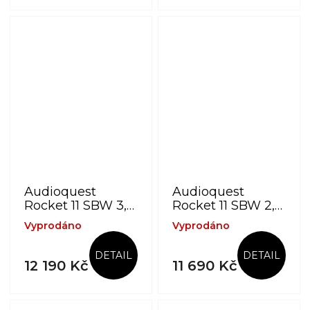
Audioquest
Audioquest
Rocket 11 SBW 3,0
Rocket 11 SBW 2,5
m -
m -
Vyprodáno
Vyprodáno
reproduktorové
reproduktorové
kabely Single-
kabely Single-
DETAIL
DETAIL
BiWire, vidličky
BiWire, vidličky
12 190 Kč
11 690 Kč
stříbrné
stříbrné