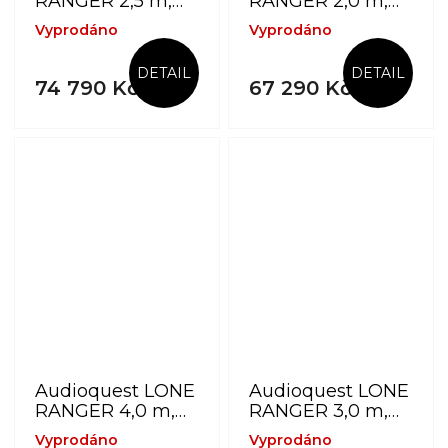
RANGER 2,5 m,
RANGER 2,0 m,
vidličky -
vidličky -
Vyprodáno
Vyprodáno
reproduktorový
reproduktorový
kabel z výběrové
kabel z výběrové
DETAIL
DETAIL
mědi PSC+
mědi PSC+
74 790 Kč
67 290 Kč
Audioquest LONE
Audioquest LONE
RANGER 4,0 m,
RANGER 3,0 m,
banánky -
banánky -
Vyprodáno
Vyprodáno