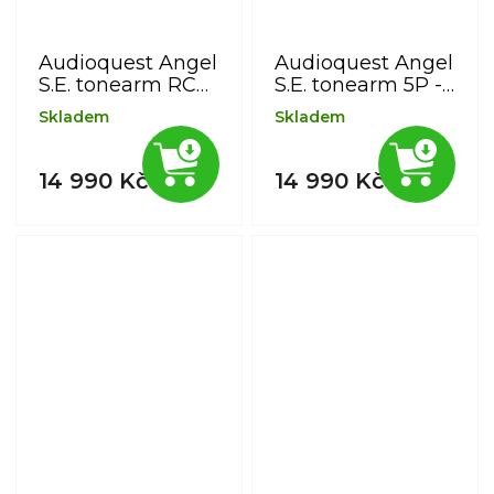
Audioquest Angel
Audioquest Angel
S.E. tonearm RCA
S.E. tonearm 5P -
- RCA 1,2 m -
RCA 1,2 m -
Skladem
Skladem
stříbrné vodiče
stříbrné vodiče
14 990 Kč
14 990 Kč