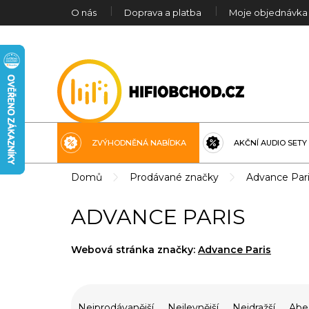
Přejít
O nás
Doprava a platba
Moje objednávka
na
obsah
ZVÝHODNĚNÁ NABÍDKA
AKČNÍ AUDIO SETY
Domů
Prodávané značky
Advance Par
ADVANCE PARIS
Webová stránka značky:
Advance Paris
Ř
a
Nejprodávanější
Nejlevnější
Nejdražší
Abe