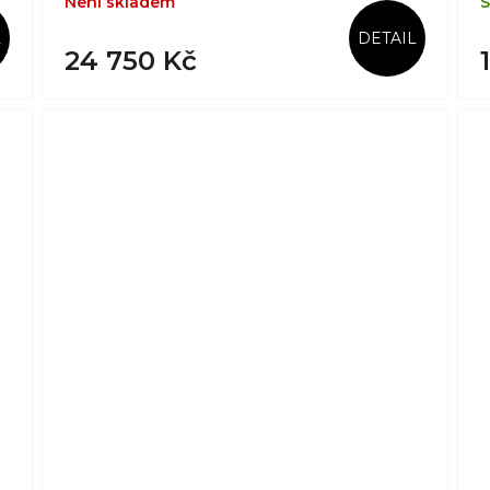
Není skladem
S
L
DETAIL
24 750 Kč