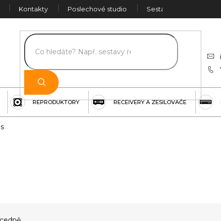
Kontakty
Poslechové studio
Sestava na míru
Č
REPRODUKTORY
RECEIVERY A ZESILOVAČE
is
cedně