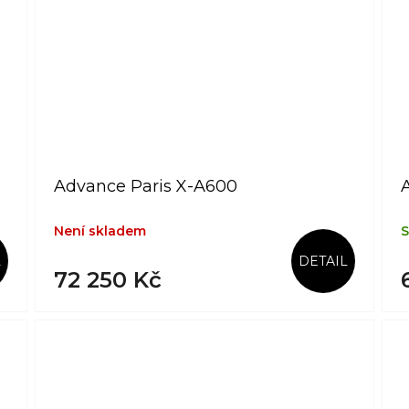
Advance Paris X-A600
A
Není skladem
S
L
DETAIL
72 250 Kč