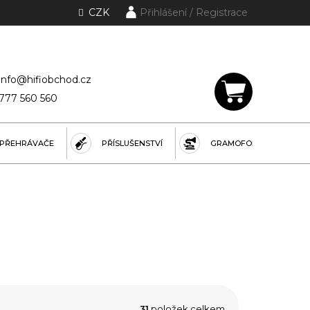
CZK
Přihlášení
lánky a rubriky
info@hifiobchod.cz
777 560 560
NÁKUPNÍ
KOŠÍK
PŘEHRÁVAČE
PŘÍSLUŠENSTVÍ
GRAMOFONY
31
položek celkem