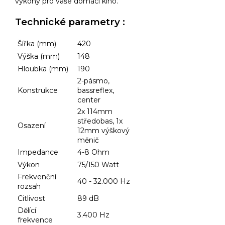
výkony pro vaše domácí kino.
Technické parametry :
Šířka (mm)
420
Výška (mm)
148
Hloubka (mm)
190
2-pásmo,
Konstrukce
bassreflex,
center
2x 114mm
středobas, 1x
Osazení
12mm výškový
měnič
Impedance
4-8 Ohm
Výkon
75/150 Watt
Frekvenční
40 - 32.000 Hz
rozsah
Citlivost
89 dB
Dělící
3.400 Hz
frekvence