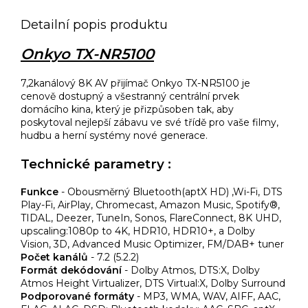
Detailní popis produktu
Onkyo TX-NR5100
7,2kanálový 8K AV přijímač Onkyo TX-NR5100 je
cenově dostupný a všestranný centrální prvek
domácího kina, který je přizpůsoben tak, aby
poskytoval nejlepší zábavu ve své třídě pro vaše filmy,
hudbu a herní systémy nové generace.
Technické parametry :
Funkce
-
Obousměrný Bluetooth(aptX HD) ,Wi-Fi, DTS
Play-Fi, AirPlay, Chromecast, Amazon Music, Spotify®,
TIDAL, Deezer, TuneIn, Sonos, FlareConnect, 8K UHD,
upscaling:1080p to 4K, HDR10, HDR10+, a Dolby
Vision, 3D, Advanced Music Optimizer, FM/DAB+ tuner
Počet kanálů
-
7.2 (5.2.2)
Formát dekódování
-
Dolby Atmos, DTS:X, Dolby
Atmos Height Virtualizer, DTS Virtual:X, Dolby Surround
Podporované formáty
-
MP3, WMA, WAV, AIFF, AAC,