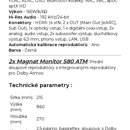
FLAC, ALAC, DSD; Bluetooth kodeky: AAC, SBC, aptX,
aptX HD
Výkon
-
165W/k/6Ω
Hi-Res Audio
-
192 kHz/24-bit
Konektory
-
HDMI (4 xIN, 2 x OUT (Main Out [eARC],
Sub Out), 1x optický vstup, 1 x digitální coax.vstup, 3x
analog. audio vstup, 2x subwoofer výstup, sluchátkový
výstup 6,3 mm, phono vstup, LAN, USB
Automatická kalibrace reproduktorů
-
Ano
Barva
-
Černá
2x Magnat Monitor S80 ATM
:
Přední
sloupové reproduktory s integrovanými reproduktory
pro Dolby Atmos
Technické parametry :
Šířka (mm)
215
Výška
860
(mm)
Hloubka
270
(mm)
2.5-pásmo, bassreflex, sloupová, s Dolby