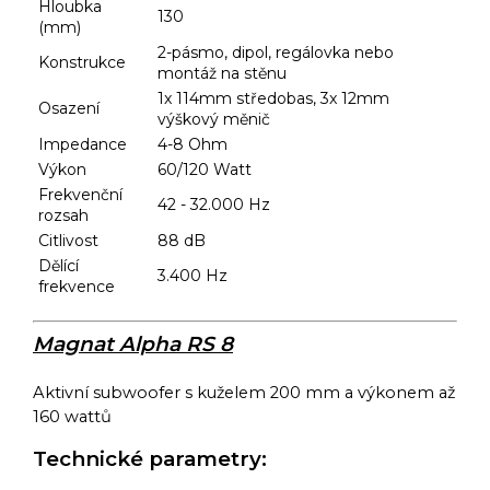
Hloubka
130
(mm)
2-pásmo, dipol, regálovka nebo
Konstrukce
montáž na stěnu
1x 114mm středobas, 3x 12mm
Osazení
výškový měnič
Impedance
4-8 Ohm
Výkon
60/120 Watt
Frekvenční
42 - 32.000 Hz
rozsah
Citlivost
88 dB
Dělící
3.400 Hz
frekvence
Magnat Alpha RS 8
Aktivní subwoofer s kuželem 200 mm a výkonem až
160 wattů
Technické parametry: