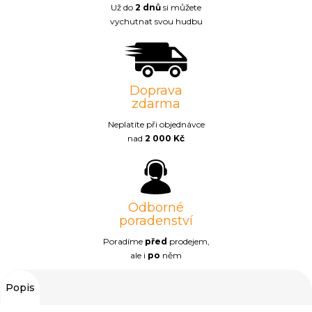
Už do
2 dnů
si můžete
vychutnat svou hudbu
Doprava
zdarma
Neplatíte při objednávce
nad
2 000 Kč
Odborné
poradenství
Poradíme
před
prodejem,
ale i
po
něm
Popis