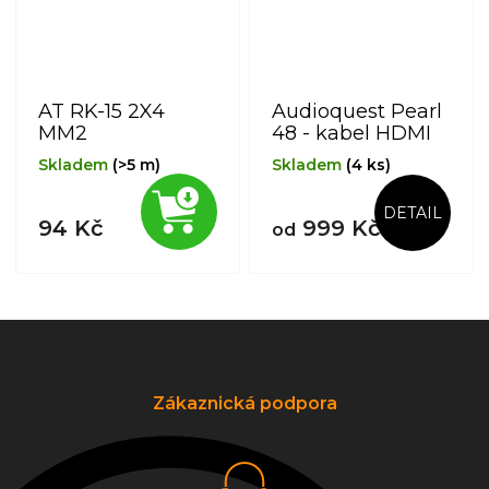
AT RK-15 2X4
Audioquest Pearl
MM2
48 - kabel HDMI
Skladem
(>5 m)
Skladem
(4 ks)
DETAIL
94 Kč
999 Kč
od
Z
á
p
a
Zákaznická podpora
t
í