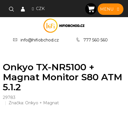
Přejít
na
CZK
NÁKUPNÍ
obsah
KOŠÍK
info@hifiobchod.cz
777 560 560
Onkyo TX-NR5100 +
Magnat Monitor S80 ATM
5.1.2
29783
Značka:
Onkyo + Magnat