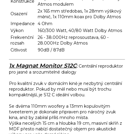
Konstrukce
Atmos modulem
2x 165 mm středobas, 1x 28mm výškový
Osazení
měnič, 1x 110mm koax pro Dolby Atmos
Impedance
4 Ohm
Výkon
160/300 Watt, 40/80 Watt Dolby Atmos
Frekvenční
26 - 38.000Hz reprosoustava, 60 -
rozsah
28.000Hz Dolby Atmos
Citlivost
90dB / 87dB
1x Magnat Monitor S12C
:
Centrální reproduktor
pro jasné a srozumitelné dialogy
Pro kvalitní zvuk v domácím kině je nezbytný centrální
reproduktor. Pokud by měl nebo musí být trochu
kompaktnější, je S12 C ideální volbou.
Se dvěma 110mm woofery a 13mm kopulovitým
tweeterem je dokonale připraven pro náročný zvuk
kina, aniž by zabíral příliš mnoho místa.
Výška necelých 15 cm a hloubka 19 cm, masivní skříň z
MDF přesto nabízí dostatečný objem pro akustické