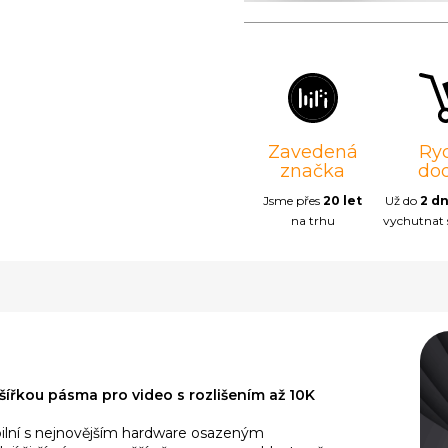
Zavedená
Ry
značka
do
Jsme přes
20 let
Už do
2 d
na trhu
vychutnat
šířkou pásma pro video s rozlišením až 10K
ilní s nejnovějším hardware osazeným