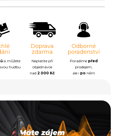
chlé
Doprava
Odborné
dání
zdarma
poradenství
nů
si můžete
Neplatíte při
Poradíme
před
 svou hudbu
objednávce
prodejem,
nad
2 000 Kč
ale i
po
něm