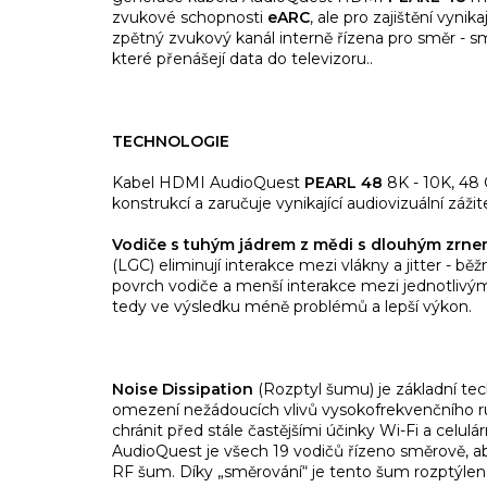
zvukové schopnosti
eARC
, ale pro zajištění vyni
zpětný zvukový kanál interně řízena pro směr - 
které přenášejí data do televizoru..
TECHNOLOGIE
Kabel HDMI AudioQuest
PEARL 48
8K - 10K, 48
konstrukcí a zaručuje vynikající audiovizuální záži
V
odiče s tuhým jádrem z mědi s dlouhým zrnem
(LGC) eliminují interakce mezi vlákny a jitter - bě
povrch vodiče a menší interakce mezi jednotlivý
tedy ve výsledku méně problémů a lepší výkon.
Noise Dissipation
(Rozptyl šumu) je základní te
omezení nežádoucích vlivů vysokofrekvenčního ru
chránit před stále častějšími účinky Wi-Fi a celul
AudioQuest je všech 19 vodičů řízeno směrově, a
RF šum. Díky „směrování“ je tento šum rozptýlen