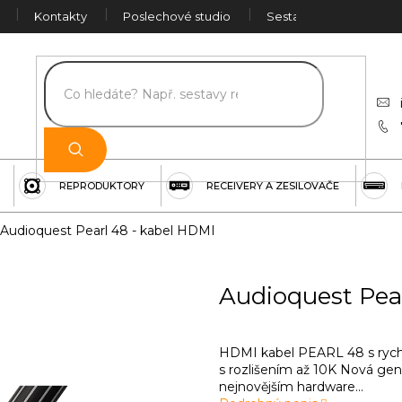
Kontakty
Poslechové studio
Sestava na míru
Č
REPRODUKTORY
RECEIVERY A ZESILOVAČE
Audioquest Pearl 48 - kabel HDMI
Audioquest Pea
HDMI kabel PEARL 48 s rychl
s rozlišením až 10K Nová gen
nejnovějším hardware...