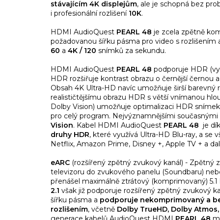
stávajícím 4K displejům
, ale je schopná bez pr
i profesionální rozlišení
10K
.
HDMI AudioQuest
PEARL 48
je zcela zpětně kom
požadovanou šířku pásma pro video s rozlišením 
60
a
4K / 120
snímků za sekundu.
HDMI AudioQuest
PEARL 48
podporuje HDR (vy
HDR rozšiřuje kontrast obrazu o černější černou a ja
Obsah 4K Ultra-HD navíc umožňuje širší barevný 
realističtějšímu obrazu HDR s větší vnímanou h
Dolby Vision) umožňuje optimalizaci HDR snímek
pro celý program. Nejvýznamnějšími současnými
Vision
. Kabel HDMI AudioQuest
PEARL 48
je dí
druhy HDR
, které využívá Ultra-HD Blu-ray, a se
Netflix, Amazon Prime, Disney +, Apple TV + a dal
eARC
(rozšířený zpětný zvukový kanál) - Zpětný
televizoru do zvukového panelu (Soundbaru) neb
přenášel maximálně ztrátový (komprimovaný) 5.1
2.1
však již podporuje rozšířený zpětný zvukový k
šířku pásma a
podporuje nekomprimovaný a bez
rozlišením
, včetně
Dolby TrueHD, Dolby Atmos,
generace kabelů AudioQuest HDMI
PEARL 48
má