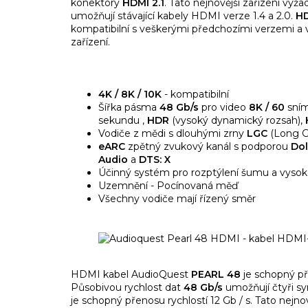
konektory
HDMI 2.1
. Tato nejnovější zařízení vyž
umožňují stávající kabely HDMI verze 1.4 a 2.0.
HD
kompatibilní s veškerými předchozími verzemi a v
zařízení.
4K / 8K / 10K
- kompatibilní
Šířka pásma
48 Gb/s
pro video
8K / 60
sní
sekundu
,
HDR
(vysoký dynamický rozsah),
Vodiče z mědi s dlouhými zrny
LGC
(Long 
eARC
zpětný zvukový kanál s podporou
Dol
Audio
a
DTS: X
Účinný systém pro rozptýlení šumu a vysok
Uzemnění - Pocínovaná měď
Všechny vodiče mají řízený směr
HDMI kabel AudioQuest
PEARL 48
je schopný př
Působivou rychlost dat
48 Gb/s
umožňují čtyři sy
je schopný přenosu rychlostí 12 Gb / s. Tato nejno