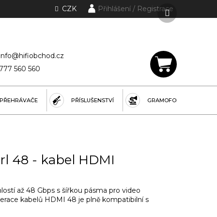
Další
CZK
Přihlášení
lánky a rubriky
produkt
info@hifiobchod.cz
777 560 560
NÁKUPNÍ
KOŠÍK
PŘEHRÁVAČE
PŘÍSLUŠENSTVÍ
GRAMOFONY
rl 48 - kabel HDMI
ostí až 48 Gbps s šířkou pásma pro video
erace kabelů HDMI 48 je plně kompatibilní s