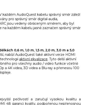
 V každém AudioQuest kabelu správný směr záleží
vány pro správný směr digital-audia,
ARC jsou vedeny obráceným směrem, aby byl
i je na každém kabelu jasně zaznačen správný směr
lkách 0,6 m, 1,0 m, 1,5 m, 2,0 m, 3,0 m a 5,0
elší, nabízí AudioQuest také aktivní verze HDMI
 technologii
aktivní ekvalizace
. Tyto delší aktivní
ebného pro všechny audio / video funkce včetně
0p a 4K videa, 3D videa a Blu-ray a přenesou 100
spleje.
yšší pečlivostí a zaručují vysokou kvalitu a
DMI 48 garanci kvality, podpořenou nepřenosnou