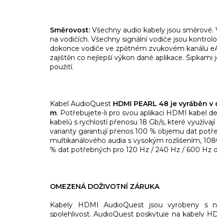
Směrovost:
Všechny audio kabely jsou směrové.
na vodičích. Všechny signální vodiče jsou kontrolo
dokonce vodiče ve zpětném zvukovém kanálu e
zajištěn co nejlepší výkon dané aplikace. Šipkam
použití.
Kabel AudioQuest
HDMI PEARL 48 je vyráběn v dé
m
. Potřebujete-li pro svou aplikaci HDMI kabel d
kabelů s rychlostí přenosu 18 Gb/s, které využívají
varianty garantují přenos 100 % objemu dat potř
multikanálového audia s vysokým rozlišením, 108
% dat potřebných pro 120 Hz / 240 Hz / 600 Hz di
OMEZENÁ DOŽIVOTNÍ ZÁRUKA
Kabely HDMI AudioQuest jsou vyrobeny s nejv
spolehlivost. AudioQuest poskytuje na kabely H