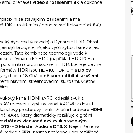
oblémů přenášet
video s rozlišením 8K
a dokonce
patibilní se stávajícími zařízeními a má
až
10K
a rozlišením / obnovovací frekvencí až
8K
/
soký dynamický rozsah) a Dynamic HDR. Obsah
snější bílou, stejně jako vyšší sytost barev a jas.
rozsah. Tato kombinace technologií vede k
loubkou. Dynamické HDR (například HDR10 + a
 po snímku oproti nastavení HDR, které je pevné
 formáty HDR jsou
HDR10, HDR10 + a Dolby
ky rychlosti 48 Gb/s
plně kompatibilní se všemi
 všemi hlavními streamovacími službami, včetně
šími.
 zvukový kanál HDMI (ARC) odesílá zvuk z
V
o AV receiveru. Zpětný kanál ARC však dosud
o
 kanálový prostorový zvuk. Dnešní hardware
HDMI
anál
eARC
, který dramaticky rozšiřuje digitální
ztrátový vícekanálový zvuk s vysokým
 DTS-HD Master Audio a DTS: X
. Nejen, že nová
 vodiče a šířku pásma potřebnou pro rozšířené