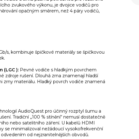
kajícího zvukového výkonu, je dvojice vodičů pro
směrování opačným směrem, než 4 páry vodičů,
 Gb/s, kombinuje špičkové materiály se špičkovou
tek.
 (LGC ):
Pevné vodiče s hladkým povrchem
žné zdroje rušení. Dlouhá zrna znamenají hladší
mi zrny materiálu. Hladký povrch vodiče znamená
chnologií AudioQuest pro účinný rozptyl šumu a
šení. Tradiční „100 % stínění“ nemusí dostatečně
árního nebo satelitního záření. U kabelů HDMI
by se minimalizoval nežádoucí vysokofrekvenční
 odvedením od nejzranitelnějších obvodů.