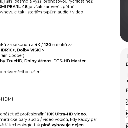
adují širší pásmo a vyšší přenosovou rychlost než
MI PEARL 48
je však zároveň zpětně
yhovuje tak i starším typům audio / video
mků za sekundu
a
4K
/
120
snímků za
HDR10+, Dolby VISION
Grain Cooper)
by TrueHD, Dolby Atmos, DTS-HD Master
B
ofrekvenčního rušení
P
E
enášet až profesionální
10K Ultra-HD video
.
metrické páry audio / video vodičů, kdy každý pár
vější technologie tak
plně vyhovuje nejen