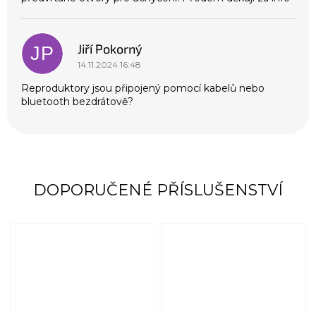
z
í
Jiří Pokorný
JP
14.11.2024 16:48
Reproduktory jsou připojený pomocí kabelů nebo
bluetooth bezdrátově?
DOPORUČENÉ PŘÍSLUŠENSTVÍ