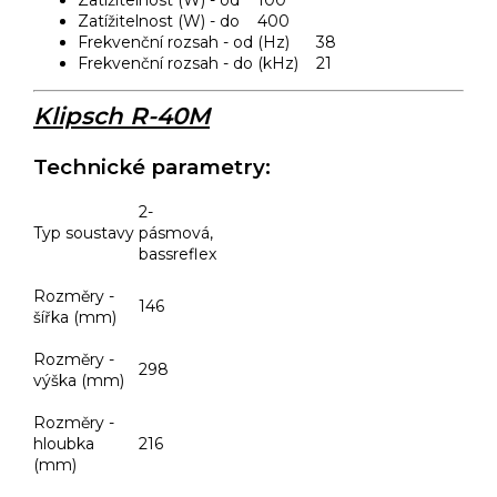
Zatížitelnost (W) - od 100
Zatížitelnost (W) - do 400
Frekvenční rozsah - od (Hz) 38
Frekvenční rozsah - do (kHz) 21
Klipsch R-40M
Technické parametry:
2-
Typ soustavy
pásmová,
bassreflex
Rozměry -
146
šířka (mm)
Rozměry -
298
výška (mm)
Rozměry -
hloubka
216
(mm)