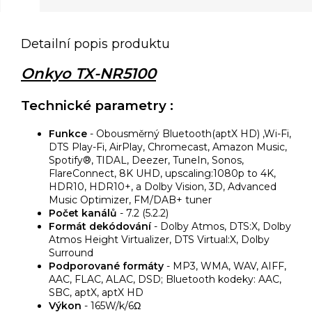
Detailní popis produktu
Onkyo TX-NR5100
Technické parametry :
Funkce
- Obousměrný Bluetooth(aptX HD) ,Wi-Fi,
DTS Play-Fi, AirPlay, Chromecast, Amazon Music,
Spotify®, TIDAL, Deezer, TuneIn, Sonos,
FlareConnect, 8K UHD, upscaling:1080p to 4K,
HDR10, HDR10+, a Dolby Vision, 3D, Advanced
Music Optimizer, FM/DAB+ tuner
Počet kanálů
- 7.2 (5.2.2)
Formát dekódování
- Dolby Atmos, DTS:X, Dolby
Atmos Height Virtualizer, DTS Virtual:X, Dolby
Surround
Podporované formáty
- MP3, WMA, WAV, AIFF,
AAC, FLAC, ALAC, DSD; Bluetooth kodeky: AAC,
SBC, aptX, aptX HD
Výkon
- 165W/k/6Ω