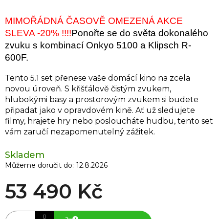
MIMOŘÁDNÁ ČASOVĚ OMEZENÁ AKCE
SLEVA -20% !!!!
Ponořte se do světa dokonalého
zvuku s kombinací Onkyo 5100 a Klipsch R-
600F.
Tento 5.1 set přenese vaše domácí kino na zcela
novou úroveň. S křišťálově čistým zvukem,
hlubokými basy a prostorovým zvukem si budete
připadat jako v opravdovém kině. Ať už sledujete
filmy, hrajete hry nebo posloucháte hudbu, tento set
vám zaručí nezapomenutelný zážitek.
Skladem
Můžeme doručit do:
12.8.2026
53 490 Kč