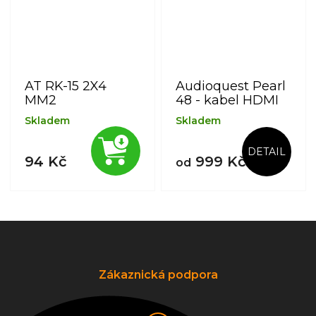
AT RK-15 2X4
Audioquest Pearl
MM2
48 - kabel HDMI
Skladem
Skladem
DETAIL
94 Kč
999 Kč
od
Z
á
p
a
Zákaznická podpora
t
í