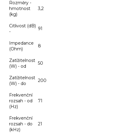
Rozměry -
hmotnost
3,2
(kg)
Citlivost (dB)
91
-
Impedance
8
(Ohm)
Zatížitelnost
50
(W) - od
Zatížitelnost
200
(W) - do
Frekvenční
rozsah - od
71
(Hz)
Frekvenční
rozsah - do
21
(kHz)