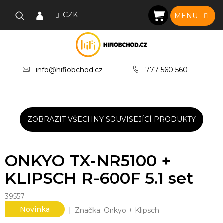
Přejít
na
CZK
NÁKUPNÍ
obsah
KOŠÍK
info@hifiobchod.cz
777 560 560
ZOBRAZIT VŠECHNY SOUVISEJÍCÍ PRODUKTY
ONKYO TX-NR5100 +
KLIPSCH R-600F 5.1 set
39557
Novinka
Značka:
Onkyo + Klipsch