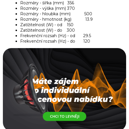
Rozměry - šířka (mm) 356
Rozměry - výška (mm) 370
Rozměry - hloubka (mm) 500
Rozměry - hmotnost (kg) 13.9
Zatížitelnost (W) - od 150
Zatížitelnost (W) - do 300
Frekvenční rozsah (Hz) - od 29.5
Frekvenční rozsah (Hz) - do 120