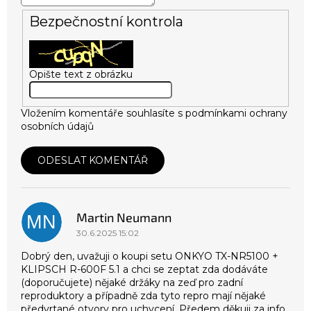
Bezpečnostní kontrola
Opište text z obrázku
Vložením komentáře souhlasíte s
podmínkami ochrany
osobních údajů
ODESLAT KOMENTÁŘ
V
ý
p
Martin Neumann
i
MN
s
30.6.2025 15:02
d
Dobrý den, uvažuji o koupi setu ONKYO TX-NR5100 +
i
KLIPSCH R-600F 5.1 a chci se zeptat zda dodáváte
s
(doporučujete) nějaké držáky na zeď pro zadní
k
reproduktory a případně zda tyto repro mají nějaké
u
předvrtané otvory pro uchycení. Předem děkuji za info