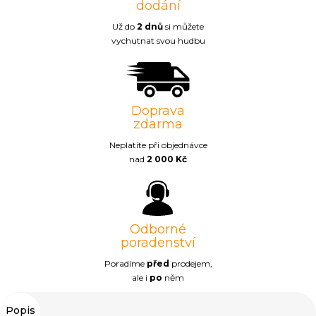
dodání
Už do
2 dnů
si můžete
vychutnat svou hudbu
Doprava
zdarma
Neplatíte při objednávce
nad
2 000 Kč
Odborné
poradenství
Poradíme
před
prodejem,
ale i
po
něm
Popis