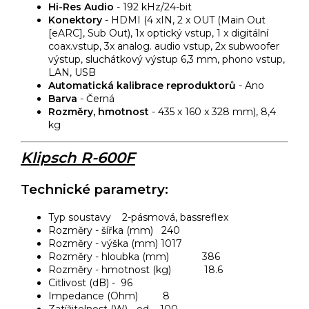
Hi-Res Audio
- 192 kHz/24-bit
Konektory
- HDMI (4 xIN, 2 x OUT (Main Out
[eARC], Sub Out), 1x optický vstup, 1 x digitální
coax.vstup, 3x analog. audio vstup, 2x subwoofer
výstup, sluchátkový výstup 6,3 mm, phono vstup,
LAN, USB
Automatická kalibrace reproduktorů
- Ano
Barva
- Černá
Rozměry, hmotnost
- 435 x 160 x 328 mm), 8,4
kg
Klipsch R-600F
Technické parametry:
Typ soustavy 2-pásmová, bassreflex
Rozměry - šířka (mm) 240
Rozměry - výška (mm) 1017
Rozměry - hloubka (mm) 386
Rozměry - hmotnost (kg) 18.6
Citlivost (dB) - 96
Impedance (Ohm) 8