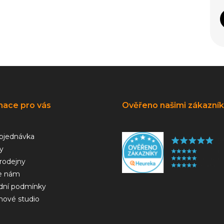
mace pro vás
Ověřeno našimi zákazní
bjednávka
y
rodejny
e nám
ní podmínky
hové studio