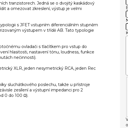
ch tranzistorech. Jedná se o dvojitý kaskádový
E
řídit a omezovat zkreslení, výstup je velmi
í typologii s JFET vstupním diferenciálním stupněm
larizovaným výstupem v třídě AB. Tato typologie
 otočnému ovladači s tlačítkem pro vstup do
ení hlasitosti, nastavení tónu, loudness, funkce
utách nečinnosti).
etrický XLR, jeden nesymetrický RCA, jeden Rec
íky sluchátkového poslechu, takže u přístroje
ávisle zesílení a výstupní impedanci pro 2
od 0 do 100 Ω).
V
o