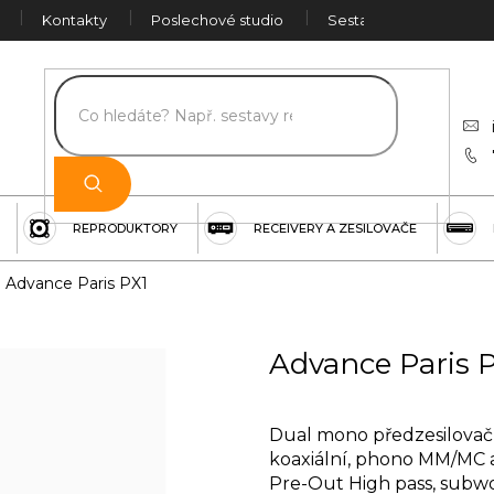
Kontakty
Poslechové studio
Sestava na míru
Č
REPRODUKTORY
RECEIVERY A ZESILOVAČE
Advance Paris PX1
Advance Paris 
Dual mono předzesilovač 
koaxiální, phono MM/MC a
Pre-Out High pass, subwo