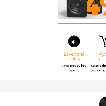
Zavedená
Ry
značka
do
Jsme přes
20 let
Už do
2 d
na trhu
vychutnat