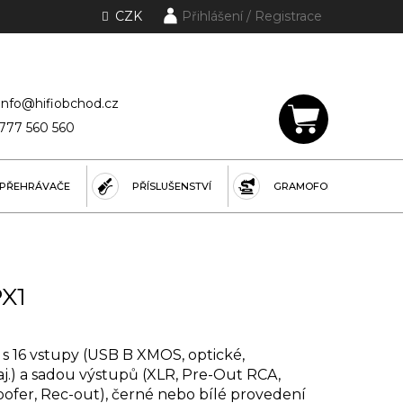
CZK
Přihlášení
lánky a rubriky
info@hifiobchod.cz
777 560 560
NÁKUPNÍ
KOŠÍK
PŘEHRÁVAČE
PŘÍSLUŠENSTVÍ
GRAMOFONY
PX1
s 16 vstupy (USB B XMOS, optické,
j.) a sadou výstupů (XLR, Pre-Out RCA,
ofer, Rec-out), černé nebo bílé provedení