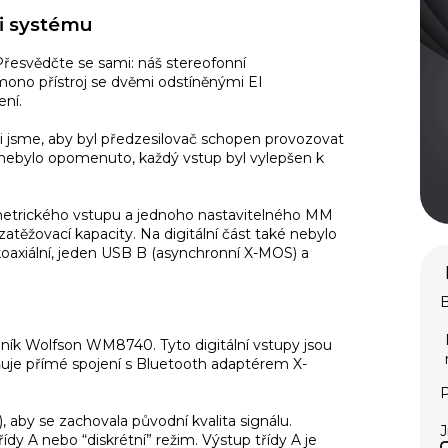
fi systému
řesvědčte se sami: náš stereofonní
mono přístroj se dvěmi odstíněnými EI
ení.
těli jsme, aby byl předzesilovač schopen provozovat
ic nebylo opomenuto, každý vstup byl vylepšen k
metrického vstupu a jednoho nastavitelného MM
ěžovací kapacity. Na digitální část také nebylo
koaxiální, jeden USB B (asynchronní X-MOS) a
B
odník Wolfson WM8740. Tyto digitální vstupy jsou
je přímé spojení s Bluetooth adaptérem X-
P
, aby se zachovala původní kvalita signálu.
ídy A nebo “diskrétní” režim. Výstup třídy A je