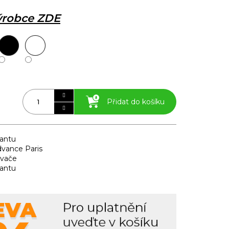
výrobce ZDE
Přidat do košíku
iantu
dvance Paris
ovače
iantu