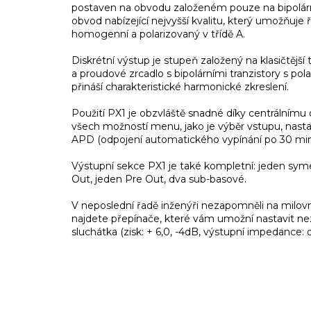
postaven na obvodu založeném pouze na bipolární
obvod nabízející nejvyšší kvalitu, který umožňuje 
homogenní a polarizovaný v třídě A.
Diskrétní výstup je stupeň založený na klasičtějš
a proudové zrcadlo s bipolárními tranzistory s po
přináší charakteristické harmonické zkreslení.
Použití PX1 je obzvláště snadné díky centrálnímu
všech možností menu, jako je výběr vstupu, nastav
APD (odpojení automatického vypínání po 30 min
Výstupní sekce PX1 je také kompletní: jeden sym
Out, jeden Pre Out, dva sub-basové.
V neposlední řadě inženýři nezapomněli na milovn
najdete přepínače, které vám umožní nastavit nez
sluchátka (zisk: + 6,0, -4dB, výstupní impedance: 