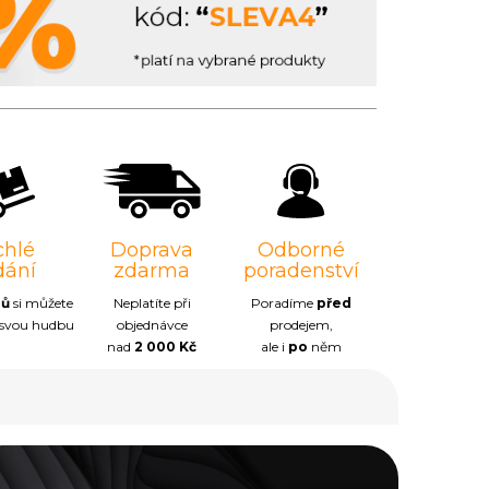
chlé
Doprava
Odborné
dání
zdarma
poradenství
nů
si můžete
Neplatíte při
Poradíme
před
 svou hudbu
objednávce
prodejem,
nad
2 000 Kč
ale i
po
něm