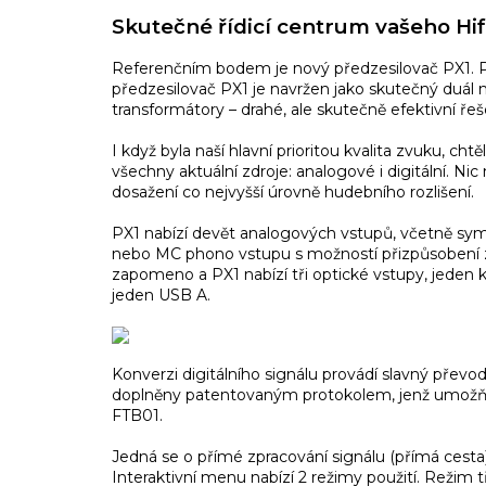
Skutečné řídicí centrum vašeho Hi
Referenčním bodem je nový předzesilovač PX1. P
předzesilovač PX1 je navržen jako skutečný duál 
transformátory – drahé, ale skutečně efektivní řeš
I když byla naší hlavní prioritou kvalita zvuku, ch
všechny aktuální zdroje: analogové i digitální. N
dosažení co nejvyšší úrovně hudebního rozlišení.
PX1 nabízí devět analogových vstupů, včetně sy
nebo MC phono vstupu s možností přizpůsobení zat
zapomeno a PX1 nabízí tři optické vstupy, jeden 
jeden USB A.
Konverzi digitálního signálu provádí slavný přev
doplněny patentovaným protokolem, jenž umožňu
FTB01.
Jedná se o přímé zpracování signálu (přímá cesta)
Interaktivní menu nabízí 2 režimy použití. Režim tř