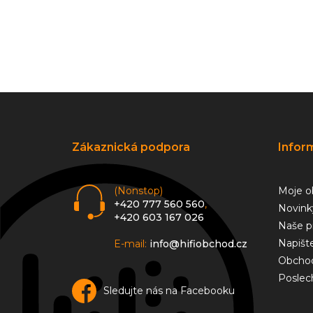
Z
á
p
a
Zákaznická podpora
Infor
t
í
(Nonstop)
Moje o
+420 777 560 560
,
Novink
+420 603 167 026
Naše p
Napišt
E-mail:
info@hifiobchod.cz
Obchod
Poslec
Sledujte nás na Facebooku