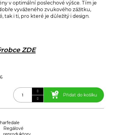
ny v optimální poslechové výšce. Tím je
 dobře vyváženého zvukového zážitku,
 tak i ti, pro které je důležitý i design.
výrobce ZDE
26
Přidat do košíku
harfedale
Regálové
reproduktory