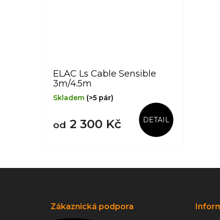
ELAC Ls Cable Sensible
3m/4.5m
Skladem
(>5 pár)
DETAIL
2 300 Kč
od
Z
á
p
a
Zákaznická podpora
Infor
t