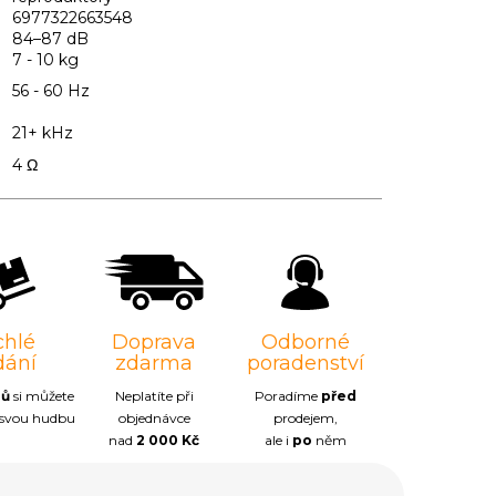
6977322663548
84–87 dB
7 - 10 kg
56 - 60 Hz
21+ kHz
4 Ω
chlé
Doprava
Odborné
dání
zdarma
poradenství
nů
si můžete
Neplatíte při
Poradíme
před
 svou hudbu
objednávce
prodejem,
nad
2 000 Kč
ale i
po
něm