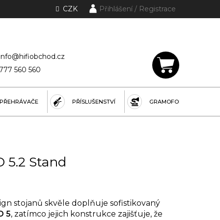
CZK
Přihlášení
lánky a rubriky
info@hifiobchod.cz
777 560 560
NÁKUPNÍ
KOŠÍK
PŘEHRÁVAČE
PŘÍSLUŠENSTVÍ
GRAMOFONY
 5.2 Stand
gn stojanů skvěle doplňuje sofistikovaný
O 5
, zatímco jejich konstrukce zajišťuje, že