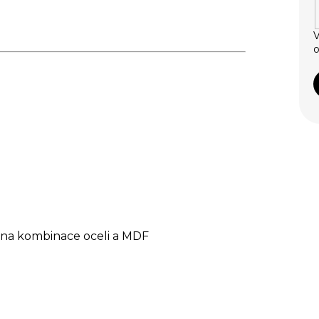
V
o
dna kombinace oceli a MDF