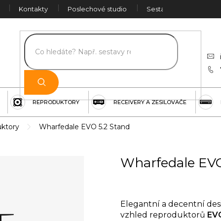
Kontakty
Poslechové studio
Sestava na míru
Č
REPRODUKTORY
RECEIVERY A ZESILOVAČE
uktory
Wharfedale EVO 5.2 Stand
Wharfedale EVO
Elegantní a decentní desi
vzhled reproduktorů
EV