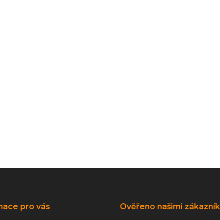
mace pro vás
Ověřeno našimi zákazní