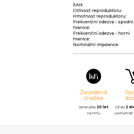
EAN
:
Citlivost reproduktoru
:
Hmotnost reproduktoru
:
Frekvenční odezva - spodní
hranice
:
Frekvenční odezva - horní
hranice
:
Nominální impeance
:
Zavedená
Ry
značka
do
Jsme přes
20 let
Už do
2 d
na trhu
vychutnat