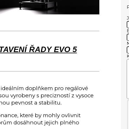
P
E
AVENÍ ŘADY EVO 5
u ideálním doplňkem pro regálové
Jsou vyrobeny s precizností z vysoce
čnou pevnost a stabilitu.
onance, které by mohly ovlivnit
orům dosáhnout jejich plného