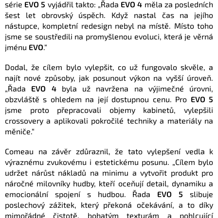
série
EVO 5
vyjádřil takto: „Řada
EVO 4
měla za posledních
šest let obrovský úspěch. Když nastal čas na jejího
nástupce, kompletní redesign nebyl na místě. Místo toho
jsme se soustředili na promyšlenou evoluci, která je věrná
jménu
EVO
.“
Dodal, že cílem bylo vylepšit, co už fungovalo skvěle, a
najít nové způsoby, jak posunout výkon na vyšší úroveň.
„Řada
EVO 4
byla už navržena na výjimečné úrovni,
obzvláště s ohledem na její dostupnou cenu. Pro
EVO 5
jsme proto přepracovali objemy kabinetů, vylepšili
crossovery a aplikovali pokročilé techniky a materiály na
měniče.“
Comeau na závěr zdůraznil, že tato vylepšení vedla k
výraznému zvukovému i estetickému posunu. „Cílem bylo
udržet nárůst nákladů na minimu a vytvořit produkt pro
náročné milovníky hudby, kteří oceňují detail, dynamiku a
emocionální spojení s hudbou. Řada
EVO 5
slibuje
poslechový zážitek, který překoná očekávání, a to díky
mimořádné čistotě, bohatým texturám a pohlcující