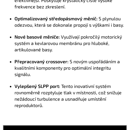
efektivnější. Poskytuje krystalicky čisté vysoké
frekvence bez zkreslení.
Optimalizovaný středopásmový měnič:
S plynulou
odezvou, která se dokonale propojí s výškami i basy.
Nové basové měniče:
Využívají pokročilý motorický
systém a kevlarovou membránu pro hluboké,
artikulované basy.
Přepracovaný crossover:
S novým uspořádáním a
kvalitními komponenty pro optimální integritu
signálu.
Vylepšený SLPP port:
Tento inovativní systém
rovnoměrně rozptyluje tlak v místnosti, což snižuje
nežádoucí turbulence a usnadňuje umístění
reproduktorů.