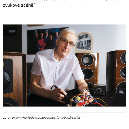
zvukové scéně.“
zdroj:
www.wharfedale.co.uk/collections/evo5-series