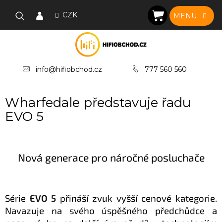
Přejít
na
CZK
NÁKUPNÍ
obsah
KOŠÍK
info@hifiobchod.cz
777 560 560
Wharfedale představuje řadu
EVO 5
Nová generace pro náročné posluchače
Série
EVO 5
přináší zvuk vyšší cenové kategorie.
Navazuje na svého úspěšného předchůdce a