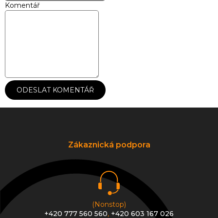
Komentář
ODESLAT KOMENTÁŘ
Z
á
p
a
Zákaznická podpora
t
í
(Nonstop)
+420 777 560 560
,
+420 603 167 026