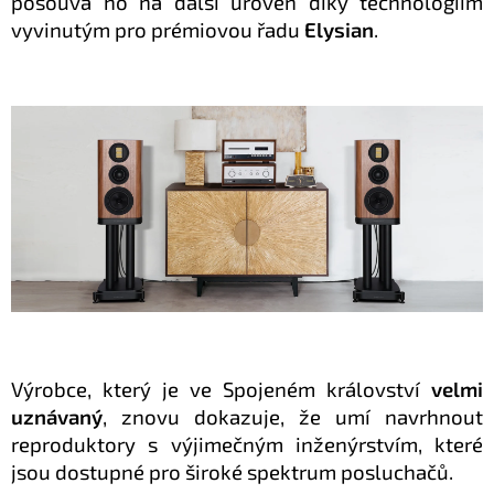
posouvá ho na další úroveň díky technologiím
vyvinutým pro prémiovou řadu
Elysian
.
Výrobce, který je ve Spojeném království
velmi
uznávaný
, znovu dokazuje, že umí navrhnout
reproduktory s výjimečným inženýrstvím, které
jsou dostupné pro široké spektrum posluchačů.