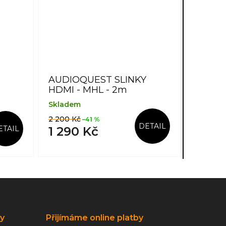
AUDIOQUEST SLINKY
HDMI - MHL - 2m
Skladem
2 200 Kč
–41 %
DETAIL
ETAIL
1 290 Kč
ky
Přijímáme online platby