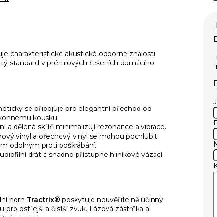
B
e charakteristické akustické odborné znalosti
zlatý standard v prémiových řešeních domácího
P
neticky se připojuje pro elegantní přechod od
ýkonnému kousku.
E
í a dělená skříň minimalizují rezonance a vibrace.
ový vinyl a ořechový vinyl se mohou pochlubit
m odolným proti poškrábání.
diofilní drát a snadno přístupné hliníkové vázací
dní horn
Tractrix®
poskytuje neuvěřitelně účinný
pro ostřejší a čistší zvuk. Fázová zástrčka a