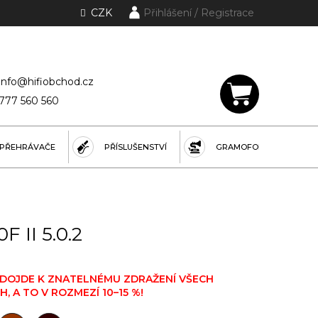
CZK
Přihlášení
lánky a rubriky
info@hifiobchod.cz
777 560 560
NÁKUPNÍ
KOŠÍK
PŘEHRÁVAČE
PŘÍSLUŠENSTVÍ
GRAMOFONY
F II 5.0.2
26 DOJDE K ZNATELNÉMU ZDRAŽENÍ VŠECH
 A TO V ROZMEZÍ 10–15 %!