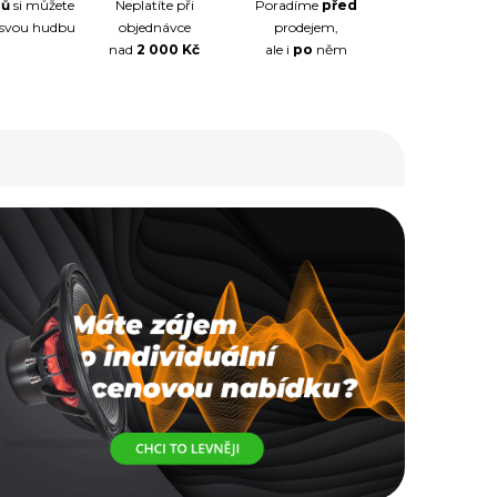
nů
si můžete
Neplatíte při
Poradíme
před
 svou hudbu
objednávce
prodejem,
nad
2 000 Kč
ale i
po
něm