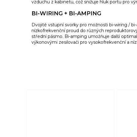
vzduchu z kabinetu, což snižuje hluk portu pro výraz
BI-WIRING + BI-AMPING
Dvojité vstupní svorky pro možnosti bi-wiring / b
nízkofrekvenční proud do různých reproduktorových
střední pásmo. Bi-amping umožňuje další optimal
výkonovými zesilovači pro vysokofrekvenční a ní