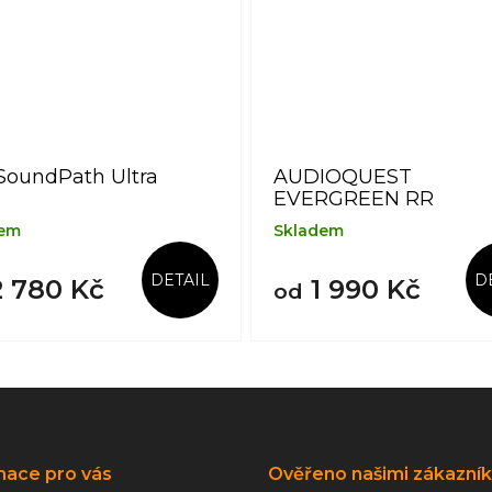
SoundPath Ultra
AUDIOQUEST
EVERGREEN RR
dem
Skladem
DETAIL
D
 780 Kč
1 990 Kč
od
mace pro vás
Ověřeno našimi zákazní