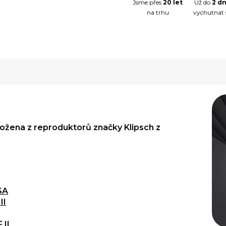
Jsme přes
20 let
Už do
2 d
na trhu
vychutnat
ožena z reproduktorů značky Klipsch z
SA
II
 II