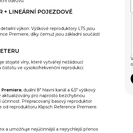
enční odezvu.
 + LINEÁRNÍ POJEZDOVÉ
 a detailní výkon. Výškové reproduktory LTS jsou
ce Premiere, díky čemuž jsou základní součástí
EETERU
V
 stojaté vlny, které vytvářejí nežádoucí
o
 čistotu ve vysokofrekvenční reprodukci.
 Premiere
, duální 8" hlavní kanál a 6,5" výškový
y aktualizovány pro naprosto bezchybnou
ní účinnost. Přepracovaný basový reproduktor
e od reproduktoru Klipsch Reference Premiere.
x a umožňuje nejúčinnější a nejrychlejší přenos