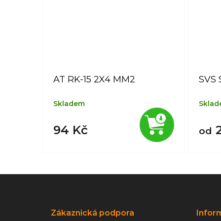
AT RK-15 2X4 MM2
SVS 
Skladem
Skla
94 Kč
2
od
Z
á
p
a
Zákaznická podpora
Infor