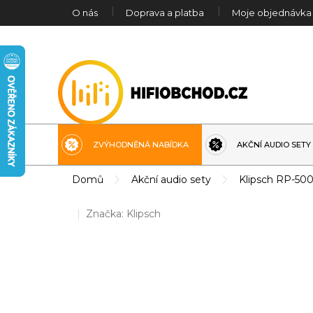
Přejít
O nás
Doprava a platba
Moje objednávka
na
obsah
ZVÝHODNĚNÁ NABÍDKA
AKČNÍ AUDIO SETY
Domů
Akční audio sety
Klipsch RP-5000
Značka:
Klipsch