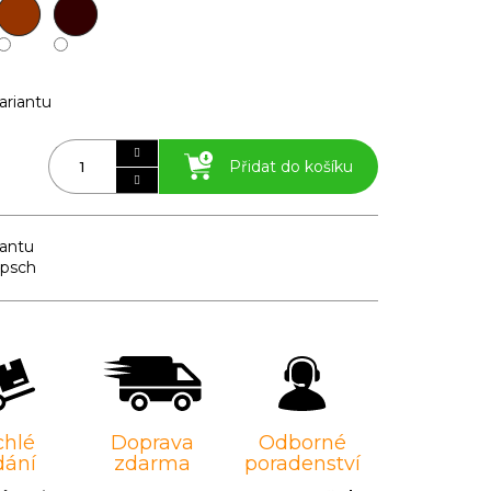
ariantu
Přidat do košíku
iantu
ipsch
chlé
Doprava
Odborné
dání
zdarma
poradenství