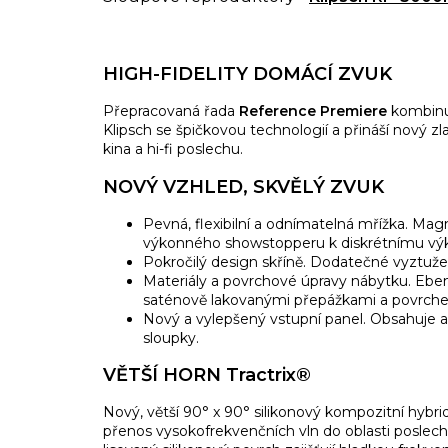
HIGH-FIDELITY DOMÁCÍ ZVUK
Přepracovaná řada
Reference Premiere
kombinuj
Klipsch se špičkovou technologií a přináší nový 
kina a hi-fi poslechu.
NOVÝ VZHLED, SKVĚLÝ ZVUK
Pevná, flexibilní a odnímatelná mřížka. Mag
výkonného showstopperu k diskrétnímu v
Pokročilý design skříně. Dodatečné vyztužen
Materiály a povrchové úpravy nábytku. Eben
saténově lakovanými přepážkami a povrche
Nový a vylepšený vstupní panel. Obsahuje au
sloupky.
VĚTŠÍ HORN Tractrix®
Nový, větší 90° x 90° silikonový kompozitní hybri
přenos vysokofrekvenčních vln do oblasti poslechu 