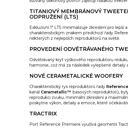
lisovaný silikonový povrch zajišťují hladkou frekv
TITANIOVÝ MEMBRÁNOVÝ TWEETER
ODPRUŽENÍ (LTS)
Exkluzivní 1" LTS minimalizuje zkreslení pro lepší
charakteristickým znakem předchozí řady Referen
některých z nejlepších reproduktorů na světě.
PROVEDENÍ ODVĚTRÁVANÉHO TW
Odvětrávaný kryt výškového reproduktoru redukuje
harmonie, což má za následek vylepšené detaily a
NOVÉ CERAMETALICKÉ WOOFERY
Charakteristický rys reproduktorů řady
Reference
kanál
Cerametallic™
basových reproduktorů, byl
reprodukci zvuku, minimální zkreslení a maximál
poskytne výkon, detaily a emoce, které očekávát
TRACTRIX
Port Reference Premiere využívá geometrii Tractri