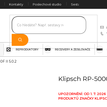
Kontakty
Poslechové studio
Sestava na míru
Č
REPRODUKTORY
RECEIVERY A ZESILOVAČE
F II 5.0.2
Klipsch RP-5000
UPOZORNĚNÍ: OD 1. 7. 20
PRODUKTŮ ZNAČKY KLIPSCH,