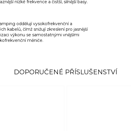
nější nízké frekvence a čistší, silnější basy.
i-amping oddělují vysokofrekvenční a
 kabelů, čímž snižují zkreslení pro jasnější
izaci výkonu se samostatnými vnějšími
zkofrekvenční měniče.
DOPORUČENÉ PŘÍSLUŠENSTVÍ