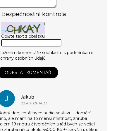
Bezpečnostní kontrola
Opište text z obrázku
ložením komentáře souhlasíte s
podmínkami
chrany osobních údajů
ODESLAT KOMENTÁŘ
V
ý
p
Jakub
J
s
22.4.2026 14:33
d
obrý den, chtěl bych audio sestavu - domácí
ino, ale mám na to menší místnost, zhruba
s
olem 19 metru čtverečních a rád bych se vešel
k
o zhruba něco okolo 55000 Kč +- se vším, děkuji
u