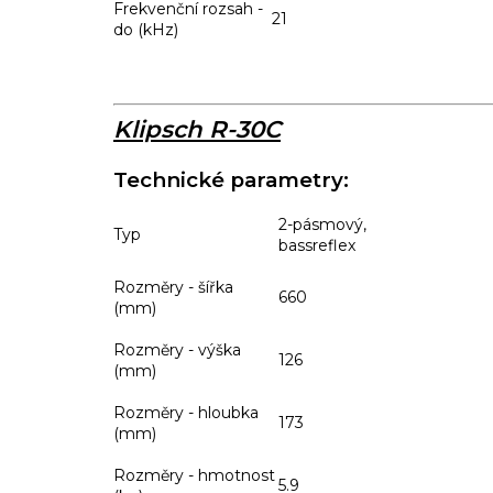
Frekvenční rozsah -
21
do (kHz)
Klipsch R-30C
Technické parametry:
2-pásmový,
Typ
bassreflex
Rozměry - šířka
660
(mm)
Rozměry - výška
126
(mm)
Rozměry - hloubka
173
(mm)
Rozměry - hmotnost
5.9