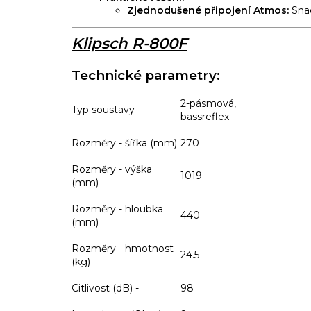
Zjednodušené připojení Atmos:
Snad
Klipsch R-800F
Technické parametry:
2-pásmová,
Typ soustavy
bassreflex
Rozměry - šířka (mm)
270
Rozměry - výška
1019
(mm)
Rozměry - hloubka
440
(mm)
Rozměry - hmotnost
24.5
(kg)
Citlivost (dB) -
98