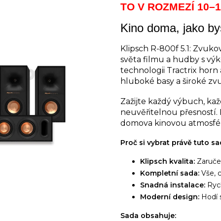
TO V ROZMEZÍ 10–1
Kino doma, jako bys
Klipsch R-800f 5.1: Zvuk
světa filmu a hudby s vý
technologii Tractrix horn
hluboké basy a široké zv
Zažijte každý výbuch, ka
neuvěřitelnou přesností. 
domova kinovou atmosfé
Proč si vybrat právě tuto s
Klipsch kvalita:
Zaručen
Kompletní sada:
Vše, c
Snadná instalace:
Rych
Moderní design:
Hodí s
Sada obsahuje: