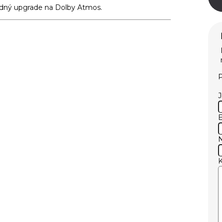
ný upgrade na Dolby Atmos.
P
E