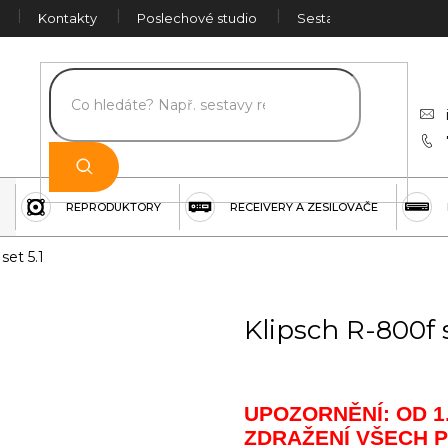
Kontakty
Poslechové studio
Sestava na míru
Č
REPRODUKTORY
RECEIVERY A ZESILOVAČE
set 5.1
Klipsch R-800f s
UPOZORNĚNÍ: OD 1
ZDRAŽENÍ VŠECH 