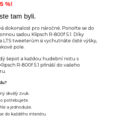
5 %!
te tam byli.
ová dokonalost pro náročné. Ponořte se do
konnou sadou Klipsch R-800f 5.1. Díky
 a LTS tweeterům si vychutnáte čisté výšky,
ukové pole.
ždý šepot a každou hudební notu s
Klipsch R-800f 5.1 přináší do vašeho
ru.
adu?
ý skvělý zvuk.
o potřebujete.
le a jednoduše.
e do každého interiéru.