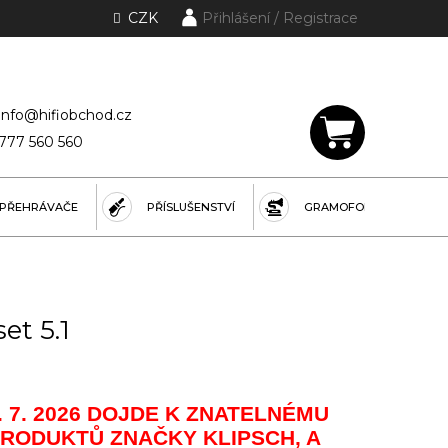
CZK
Přihlášení
lánky a rubriky
info@hifiobchod.cz
777 560 560
NÁKUPNÍ
KOŠÍK
PŘEHRÁVAČE
PŘÍSLUŠENSTVÍ
GRAMOFONY
et 5.1
. 7. 2026 DOJDE K ZNATELNÉMU
PRODUKTŮ ZNAČKY KLIPSCH, A