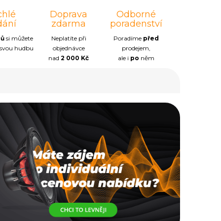
chlé
Doprava
Odborné
dání
zdarma
poradenství
nů
si můžete
Neplatíte při
Poradíme
před
 svou hudbu
objednávce
prodejem,
nad
2 000 Kč
ale i
po
něm