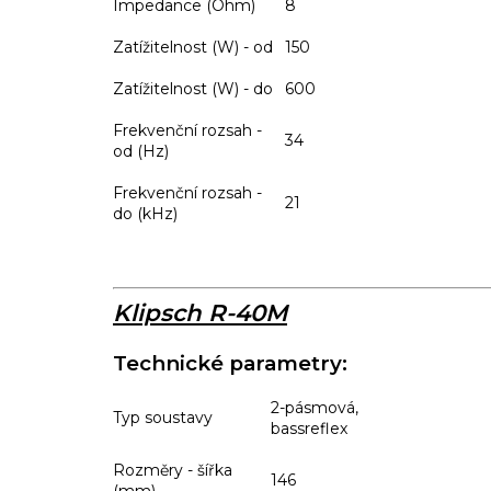
Impedance (Ohm)
8
Zatížitelnost (W) - od
150
Zatížitelnost (W) - do
600
Frekvenční rozsah -
34
od (Hz)
Frekvenční rozsah -
21
do (kHz)
Klipsch R-40M
Technické parametry:
2-pásmová,
Typ soustavy
bassreflex
Rozměry - šířka
146
(mm)