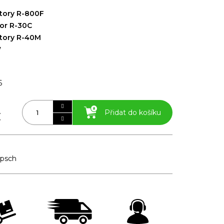
tory R-800F
tor R-30C
tory R-40M
W
6
č
Přidat do košíku
ipsch