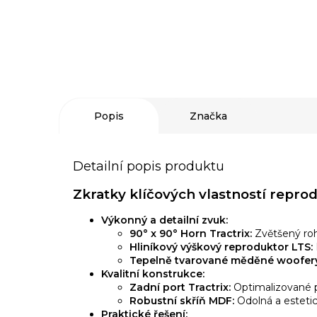
Popis
Značka
Detailní popis produktu
Zkratky klíčových vlastností repro
Výkonný a detailní zvuk:
90° x 90° Horn Tractrix:
Zvětšený roh
Hliníkový výškový reproduktor LTS:
Tepelně tvarované měděné woofery
Kvalitní konstrukce:
Zadní port Tractrix:
Optimalizované p
Robustní skříň MDF:
Odolná a estetic
Praktické řešení: