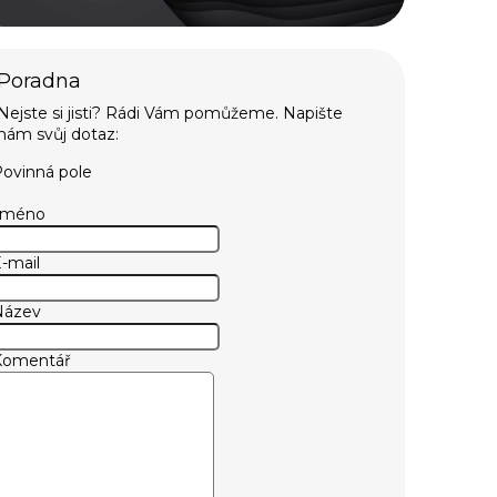
ovinná pole
Jméno
-mail
Název
Komentář