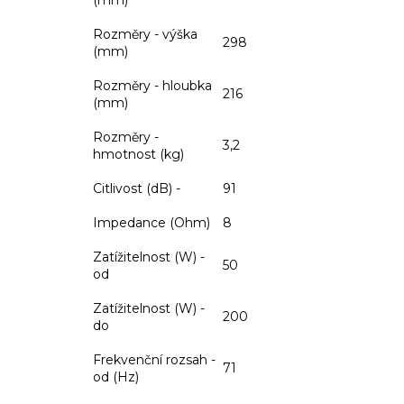
Rozměry - výška
298
(mm)
Rozměry - hloubka
216
(mm)
Rozměry -
3,2
hmotnost (kg)
Citlivost (dB) -
91
Impedance (Ohm)
8
Zatížitelnost (W) -
50
od
Zatížitelnost (W) -
200
do
Frekvenční rozsah -
71
od (Hz)