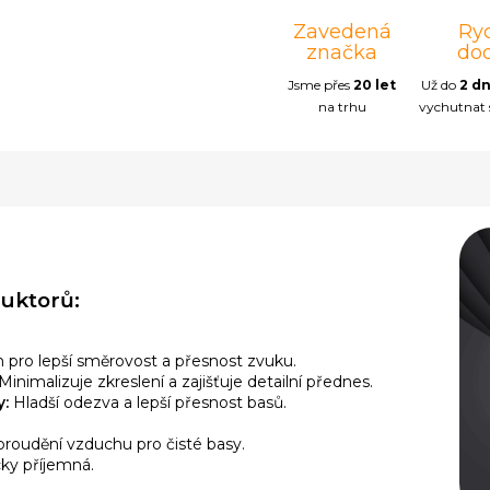
Zavedená
Ry
značka
do
Jsme přes
20 let
Už do
2 d
na trhu
vychutnat
duktorů:
 pro lepší směrovost a přesnost zvuku.
Minimalizuje zkreslení a zajišťuje detailní přednes.
:
Hladší odezva a lepší přesnost basů.
roudění vzduchu pro čisté basy.
ky příjemná.