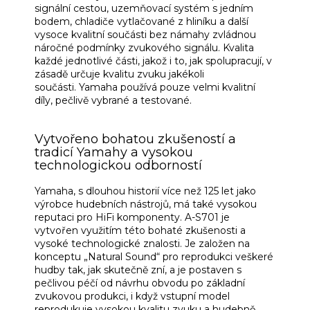
signální cestou, uzemňovací systém s jedním
bodem, chladiče vytlačované z hliníku a další
vysoce kvalitní součásti bez námahy zvládnou
náročné podmínky zvukového signálu.
Kvalita
každé jednotlivé části, jakož i to, jak spolupracují, v
zásadě určuje kvalitu zvuku jakékoli
součásti.
Yamaha používá pouze velmi kvalitní
díly, pečlivě vybrané a testované.
Vytvořeno bohatou zkušeností a
tradicí Yamahy a vysokou
technologickou odborností
Yamaha, s dlouhou historií více než 125 let jako
výrobce hudebních nástrojů, má také vysokou
reputaci pro HiFi komponenty.
A-S701 je
vytvořen využitím této bohaté zkušenosti a
vysoké technologické znalosti.
Je založen na
konceptu „Natural Sound“ pro reprodukci veškeré
hudby tak, jak skutečně zní, a je postaven s
pečlivou péčí od návrhu obvodu po základní
zvukovou produkci, i když vstupní model
reprodukuje vysokou kvalitu zvuku a hudebně