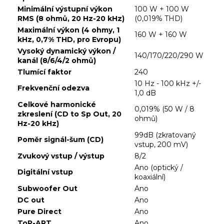
Minimální výstupní výkon
100 W + 100 W
RMS (8 ohmů, 20 Hz-20 kHz)
(0,019% THD)
Maximální výkon (4 ohmy, 1
160 W + 160 W
kHz, 0,7% THD, pro Evropu)
Vysoký dynamický výkon /
140/170/220/290 W
kanál (8/6/4/2 ohmů)
Tlumící faktor
240
10 Hz - 100 kHz +/-
Frekvenční odezva
1,0 dB
Celkové harmonické
0,019% (50 W / 8
zkreslení (CD to Sp Out, 20
ohmů)
Hz-20 kHz)
99dB (zkratovaný
Poměr signál-šum (CD)
vstup, 200 mV)
Zvukový vstup / výstup
8/2
Ano (optický /
Digitální vstup
koaxiální)
Subwoofer Out
Ano
DC out
Ano
Pure Direct
Ano
ToP-ART
Ano