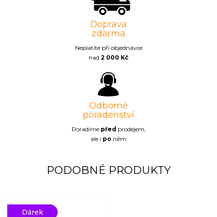
Doprava
zdarma
Neplatíte při objednávce
nad
2 000 Kč
Odborné
poradenství
Poradíme
před
prodejem,
ale i
po
něm
Dárek