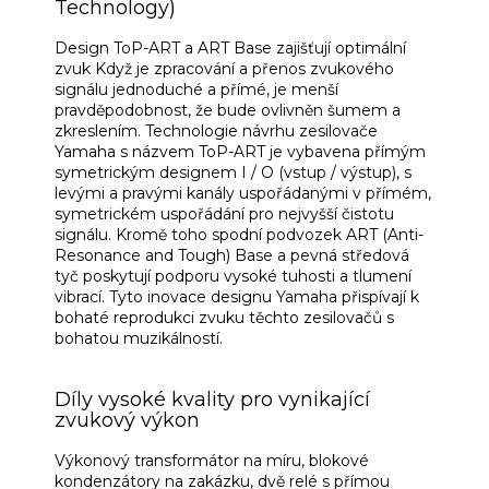
Technology)
Design ToP-ART a ART Base zajišťují optimální
zvuk Když je zpracování a přenos zvukového
signálu jednoduché a přímé, je menší
pravděpodobnost, že bude ovlivněn šumem a
zkreslením.
Technologie návrhu zesilovače
Yamaha s názvem ToP-ART je vybavena přímým
symetrickým designem I / O (vstup / výstup), s
levými a pravými kanály uspořádanými v přímém,
symetrickém uspořádání pro nejvyšší čistotu
signálu.
Kromě toho spodní podvozek ART (Anti-
Resonance and Tough) Base a pevná středová
tyč poskytují podporu vysoké tuhosti a tlumení
vibrací.
Tyto inovace designu Yamaha přispívají k
bohaté reprodukci zvuku těchto zesilovačů s
bohatou muzikálností.
Díly vysoké kvality pro vynikající
zvukový výkon
Výkonový transformátor na míru, blokové
kondenzátory na zakázku, dvě relé s přímou