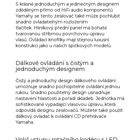
S krásně jednoduchým a jedinečným designem
zděděným přímo od HiFi audio komponentů
Yamahy se tento zesilovač také může pochlubit
snadno ovladatelným rozložením
tlačítek.
Hliníkový přední panel má bohatě
tvarovanou stříbrnou povrchovou úpravu
vlasů.
Ovládací knoflíky mají stejnou luxusní
konstrukci jako u našich špičkových modelů.
Dálkové ovládání s čistým a
jednoduchým designem
Čistý a jednoduchý design dálkového ovládání
umožňuje snadno pochopitelné ovládání jednou
rukou.
Snadno použitelný design usnadňuje
nastavení hlasitosti a pořadí skladeb.
Jednotka má
sofistikovaně vypadající vlasovou úpravu, která
odpovídá designu zesilovačů.
Můžete také použít
dálkový ovladač k ovládání CD přehrávače
Yamaha.
Volič vstupu rotačního kodéru s LED