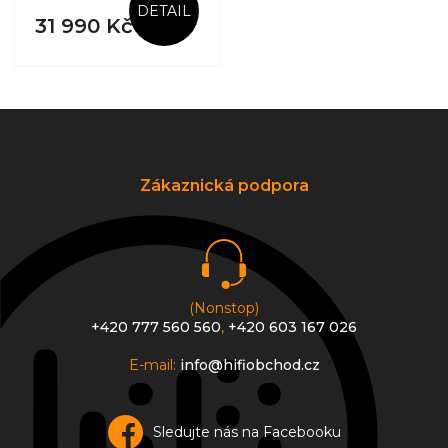
DETAIL
31 990 Kč
Z
á
p
a
Zákaznická podpora
t
í
(Nonstop)
+420 777 560 560
,
+420 603 167 026
E-mail:
info@hifiobchod.cz
Sledujte nás na Facebooku