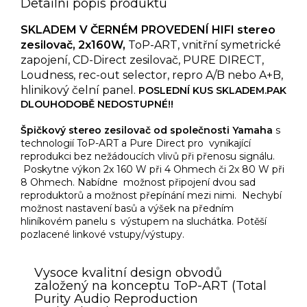
Detailní popis produktu
SKLADEM V ČERNÉM PROVEDENÍ HIFI stereo
zesilovač, 2x160W,
ToP-ART, vnitřní symetrické
zapojení, CD-Direct zesilovač, PURE DIRECT,
Loudness, rec-out selector, repro A/B nebo A+B,
hlinikový čelní panel.
POSLEDNÍ KUS SKLADEM.PAK
DLOUHODOBĚ NEDOSTUPNÉ!!
Špičkový stereo zesilovač od společnosti Yamaha
s
technologií ToP-ART a Pure Direct pro vynikající
reprodukci bez nežádoucích vlivů při přenosu signálu.
Poskytne výkon 2x 160 W při 4 Ohmech či 2x 80 W při
8 Ohmech. Nabídne možnost připojení dvou sad
reproduktorů a možnost přepínání mezi nimi. Nechybí
možnost nastavení basů a výšek na předním
hliníkovém panelu s výstupem na sluchátka. Potěší
pozlacené linkové vstupy/výstupy.
Vysoce kvalitní design obvodů
založený na konceptu ToP-ART (Total
Purity Audio Reproduction