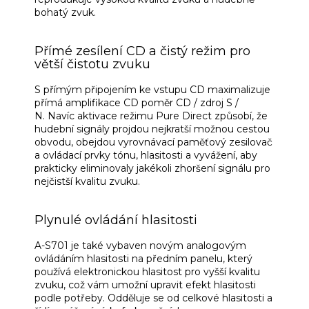
bohatý zvuk.
Přímé zesílení CD a čistý režim pro
větší čistotu zvuku
S přímým připojením ke vstupu CD maximalizuje
přímá amplifikace CD poměr CD / zdroj S /
N.
Navíc aktivace režimu Pure Direct způsobí, že
hudební signály projdou nejkratší možnou cestou
obvodu, obejdou vyrovnávací paměťový zesilovač
a ovládací prvky tónu, hlasitosti a vyvážení, aby
prakticky eliminovaly jakékoli zhoršení signálu pro
nejčistší kvalitu zvuku.
Plynulé ovládání hlasitosti
A-S701 je také vybaven novým analogovým
ovládáním hlasitosti na předním panelu, který
používá elektronickou hlasitost pro vyšší kvalitu
zvuku, což vám umožní upravit efekt hlasitosti
podle potřeby.
Odděluje se od celkové hlasitosti a