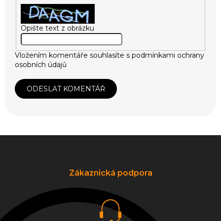
Opište text z obrázku
Vložením komentáře souhlasíte s
podmínkami ochrany
osobních údajů
ODESLAT KOMENTÁŘ
Z
á
p
a
Zákaznická podpora
t
í