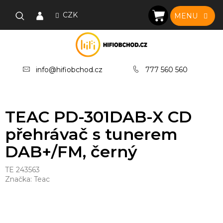
Přejít
na
CZK
NÁKUPNÍ
obsah
KOŠÍK
info@hifiobchod.cz
777 560 560
TEAC PD-301DAB-X CD
přehrávač s tunerem
DAB+/FM, černý
TE 243563
Značka:
Teac