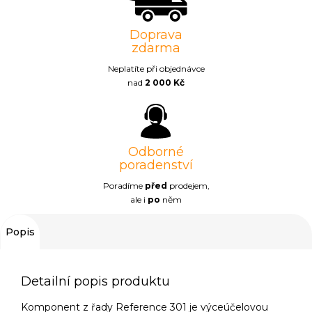
Doprava
zdarma
Neplatíte při objednávce
nad
2 000 Kč
Odborné
poradenství
Poradíme
před
prodejem,
ale i
po
něm
Popis
Detailní popis produktu
Komponent z řady Reference 301 je výceúčelovou