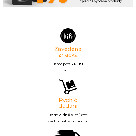
Zavedená
značka
Jsme přes
20 let
na trhu
Rychlé
dodání
Už do
2 dnů
si můžete
vychutnat svou hudbu