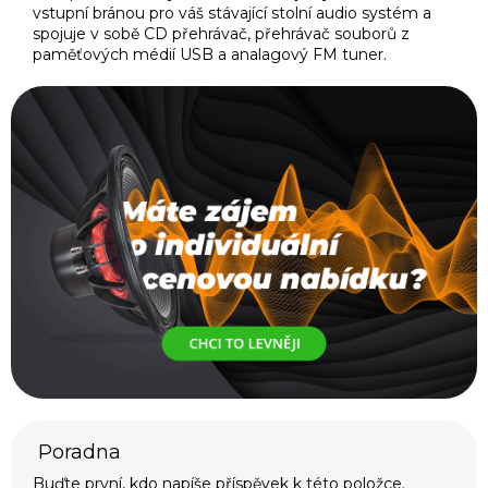
vstupní bránou pro váš stávající stolní audio systém a
spojuje v sobě CD přehrávač, přehrávač souborů z
paměťových médií USB a analagový FM tuner.
Buďte první, kdo napíše příspěvek k této položce.