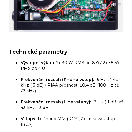
Technické parametry
Výstupní výkon:
2x 30 W RMS do 8 Ω / 2x 38 W
RMS do 4 Ω
Frekvenční rozsah (Phono vstup):
15 Hz až 40
kHz (-3 dB) / RIAA přesnost: ±0,4 dB (100 Hz až
22 kHz)
Frekvenční rozsah (Line vstupy):
12 Hz (-1 dB) až
43 kHz (-3 dB)
Vstupy:
1x Phono MM (RCA), 2x Linkový vstup
(RCA)