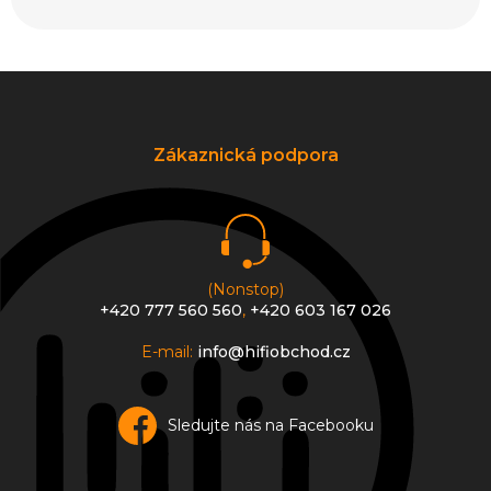
Z
á
p
a
Zákaznická podpora
t
í
(Nonstop)
+420 777 560 560
,
+420 603 167 026
E-mail:
info@hifiobchod.cz
Sledujte nás na Facebooku