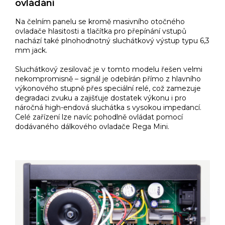
ovládání
Na čelním panelu se kromě masivního otočného
ovladače hlasitosti a tlačítka pro přepínání vstupů
nachází také plnohodnotný sluchátkový výstup typu 6,3
mm jack.
Sluchátkový zesilovač je v tomto modelu řešen velmi
nekompromisně – signál je odebírán přímo z hlavního
výkonového stupně přes speciální relé, což zamezuje
degradaci zvuku a zajišťuje dostatek výkonu i pro
náročná high-endová sluchátka s vysokou impedancí.
Celé zařízení lze navíc pohodlně ovládat pomocí
dodávaného dálkového ovladače Rega Mini.