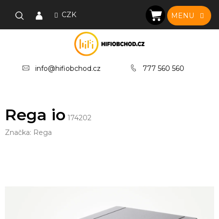
Přejít
na
CZK
NÁKUPNÍ
obsah
KOŠÍK
info@hifiobchod.cz
777 560 560
Rega io
174202
Značka:
Rega