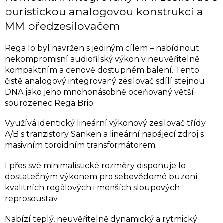
puristickou analogovou konstrukcí a
MM předzesilovačem
Rega Io byl navržen s jediným cílem – nabídnout
nekompromisní audiofilský výkon v neuvěřitelně
kompaktním a cenově dostupném balení. Tento
čistě analogový integrovaný zesilovač sdílí stejnou
DNA jako jeho mnohonásobně oceňovaný větší
sourozenec Rega Brio.
Využívá identický lineární výkonový zesilovač třídy
A/B s tranzistory Sanken a lineární napájecí zdroj s
masivním toroidním transformátorem.
I přes své minimalistické rozměry disponuje Io
dostatečným výkonem pro sebevědomé buzení
kvalitních regálových i menších sloupových
reprosoustav.
Nabízí teplý, neuvěřitelně dynamický a rytmický