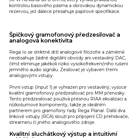
kontrolou basového pásma a obrovskou dynamickou
rezervou, jež dalece přesahuje papírové specifikace.
Špičkový gramofonový předzesilovač a
analogová konektivita
Rega Io se striktně drží analogové filozofie a záměrně
neobsahuje žádné digitální obvody ani vestavěný DAC,
čímž eliminuje jakékoli riziko vysokofrekvenčního rušení
jemného audio signálu. Zesilovač je vybaven třemi
analogovými vstupy.
První vstup (Input 1) je vyhrazen pro vestavěný, vysoce
kvalitní gramofonový předzesilovač pro MM přenosky.
Tento předzesilovač používá přesnou RIAA ekvalizaci a
nízkošumové komponenty, takže je ideálním
partnerem pro gramofony řady Rega Planar. Další dva
linkové vstupy (RCA) slouží pro připojení CD přehrávače,
streameru či jiného analogového zdroje.
Kvalitní sluchátkový výstup a intuitivní