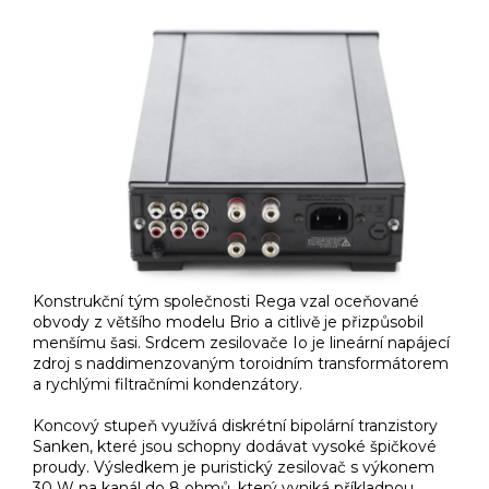
Konstrukční tým společnosti Rega vzal oceňované
obvody z většího modelu Brio a citlivě je přizpůsobil
menšímu šasi. Srdcem zesilovače Io je lineární napájecí
zdroj s naddimenzovaným toroidním transformátorem
a rychlými filtračními kondenzátory.
Koncový stupeň využívá diskrétní bipolární tranzistory
Sanken, které jsou schopny dodávat vysoké špičkové
proudy. Výsledkem je puristický zesilovač s výkonem
30 W na kanál do 8 ohmů, který vyniká příkladnou