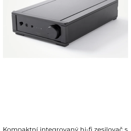
Kompaktní integrovaný hi-fi zesilovač s