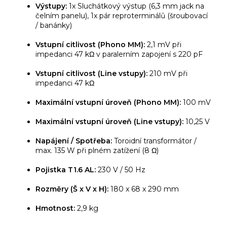
Výstupy:
1x Sluchátkový výstup (6,3 mm jack na
čelním panelu), 1x pár reproterminálů (šroubovací
/ banánky)
Vstupní citlivost (Phono MM):
2,1 mV při
impedanci 47 kΩ v paralerním zapojení s 220 pF
Vstupní citlivost (Line vstupy):
210 mV při
impedanci 47 kΩ
Maximální vstupní úroveň (Phono MM):
100 mV
Maximální vstupní úroveň (Line vstupy):
10,25 V
Napájení / Spotřeba:
Toroidní transformátor /
max. 135 W při plném zatížení (8 Ω)
Pojistka T1.6 AL:
230 V / 50 Hz
Rozměry (Š x V x H):
180 x 68 x 290 mm
Hmotnost:
2,9 kg