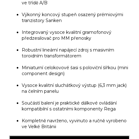
ve třídě A/B
Výkonný koncový stupeň osazený prémiovými
tranzistory Sanken
Integrovaný vysoce kvalitní gramofonový
předzesilovač pro MM přenosky
Robustní lineární napájecí zdroj s masivním
toroidním transformátorem
Miniaturní celokovové šasi s poloviční šířkou (mini
component design)
Vysoce kvalitní sluchátkový výstup (6,3 mm jack)
na čelním panelu
Součástí balení je praktické dálkové ovládání
kompatibilní s ostatními komponenty Rega
Kompletně navrženo, vyvinuto a ručně vyrobeno
ve Velké Británii