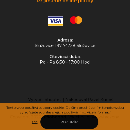
Přijímáme online platby
Adresa:
Služovice 197 74728 Služovice
Otevírací doba:
Po - Pá 8:30 - 17:00 Hod.
Vytvořil Shoptet
|
Nakódoval Pavel Kuneš
Tento web používá soubory cookie. Dalším procházením tohoto webu
vyjadřujete souhlas s jejich používáním.. Více informací
Copyright 2026
Hifiobchod
. Všechna práva vyhrazena.
zde
.
ROZUMÍM