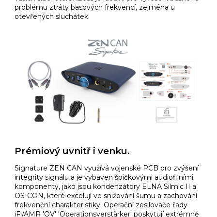
problému ztráty basových frekvencí, zejména u
otevřených sluchátek.
Prémiový uvnitř i venku.
Signature ZEN CAN využívá vojenské PCB pro zvýšení
integrity signálu a je vybaven špičkovými audiofilními
komponenty, jako jsou kondenzátory ELNA Silmic II a
OS-CON, které excelují ve snižování šumu a zachování
frekvenční charakteristiky. Operační zesilovače řady
iFi/AMR 'OV' 'Operationsverstärker' poskytují extrémně