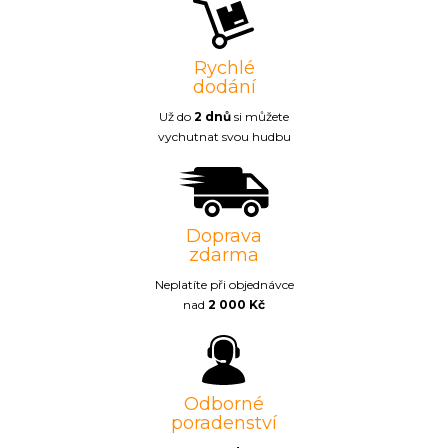
Rychlé
dodání
Už do
2 dnů
si můžete
vychutnat svou hudbu
Doprava
zdarma
Neplatíte při objednávce
nad
2 000 Kč
Odborné
poradenství