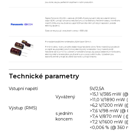
Technické parametry
Vstupní napětí
5V/2,5A
>15,1 V/385 mW (@
Vyvážený
>11,0 V/1890 mW (
>6,2 V/1200 mW (@
Výstup (RMS)
>7,6 V/98 mW (@ 6
s jedním
>7,4 V/870 mW ( @
koncem
>7,2 V/1600 mW (@
<0,006 % (@ 360 mW