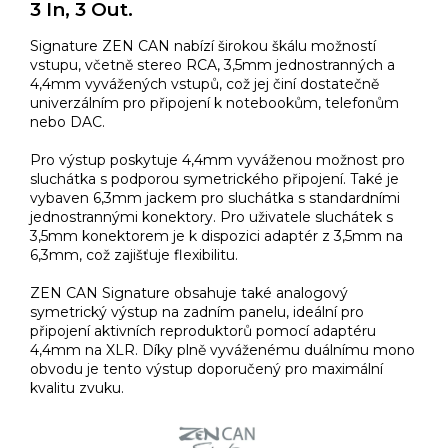
3 In, 3 Out.
Signature ZEN CAN nabízí širokou škálu možností
vstupu, včetně stereo RCA, 3,5mm jednostranných a
4,4mm vyvážených vstupů, což jej činí dostatečně
univerzálním pro připojení k notebookům, telefonům
nebo DAC.
Pro výstup poskytuje 4,4mm vyváženou možnost pro
sluchátka s podporou symetrického připojení. Také je
vybaven 6,3mm jackem pro sluchátka s standardními
jednostrannými konektory. Pro uživatele sluchátek s
3,5mm konektorem je k dispozici adaptér z 3,5mm na
6,3mm, což zajišťuje flexibilitu.
ZEN CAN Signature obsahuje také analogový
symetrický výstup na zadním panelu, ideální pro
připojení aktivních reproduktorů pomocí adaptéru
4,4mm na XLR. Díky plně vyváženému duálnímu mono
obvodu je tento výstup doporučený pro maximální
kvalitu zvuku.