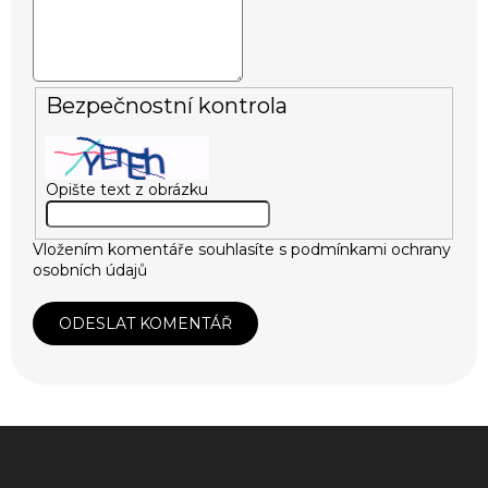
Bezpečnostní kontrola
Opište text z obrázku
Vložením komentáře souhlasíte s
podmínkami ochrany
osobních údajů
ODESLAT KOMENTÁŘ
Z
á
p