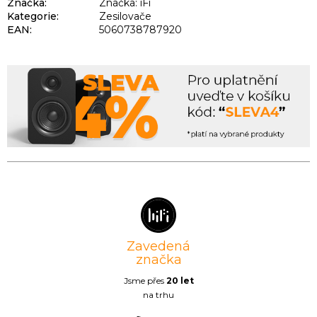
Značka:
Značka: iFi
Kategorie
:
Zesilovače
EAN
:
5060738787920
Zavedená
značka
Jsme přes
20 let
na trhu