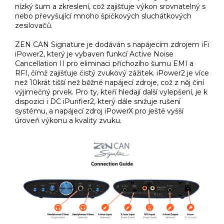
nízký šum a zkreslení, což zajišťuje výkon srovnatelný s
nebo převyšující mnoho špičkových sluchátkových
zesilovačů.
ZEN CAN Signature je dodáván s napájecím zdrojem iFi
iPower2, který je vybaven funkcí Active Noise
Cancellation II pro eliminaci příchozího šumu EMI a
RFI, čímž zajišťuje čistý zvukový zážitek. iPower2 je více
než 10krát tišší než běžné napájecí zdroje, což z něj činí
výjimečný prvek. Pro ty, kteří hledají další vylepšení, je k
dispozici i DC iPurifier2, který dále snižuje rušení
systému, a napájecí zdroj iPowerX pro ještě vyšší
úroveň výkonu a kvality zvuku.