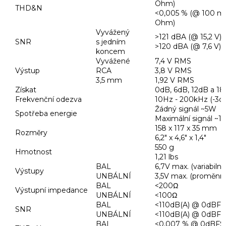
Ohm)
THD&N
<0,005 % (@ 100 mW
Ohm)
Vyvážený
>121 dBA (@ 15,2 V)
SNR
s jedním
>120 dBA (@ 7,6 V)
koncem
Vyvážené
7,4 V RMS
Výstup
RCA
3,8 V RMS
3,5 mm
1,92 V RMS
Získat
0dB, ​​6dB, 12dB a 1
Frekvenční odezva
10Hz - 200kHz (-3d
Žádný signál ~5W
Spotřeba energie
Maximální signál ~
158 x 117 x 35 mm
Rozměry
6,2" x 4,6" x 1,4"
550 g
Hmotnost
1,21 lbs
BAL
6,7V max. (variabilní)
Výstupy
UNBÁLNÍ
3,5V max. (proměnn
BAL
<200Ω
Výstupní impedance
UNBÁLNÍ
<100Ω
BAL
<110dB(A) @ 0dBFS
SNR
UNBÁLNÍ
<110dB(A) @ 0dBFS
BAL
<0,007 % @ 0dBFS