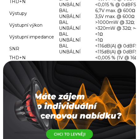
THD+N
UNBÁLNÍ
<0,015 % @ 0dBFS
BAL
6,7V max. @ 600Ω
Výstupy
UNBÁLNÍ
3,5V max. @ 600Ω
BAL
>1000mW @ 32Ω; 
Výstupní výkon
UNBÁLNÍ
>320mW @ 32Ω; >
BAL
<1Ω
Výstupní impedance
UNBÁLNÍ
<1Ω
BAL
<116dB(A) @ 0dBFS
SNR
UNBÁLNÍ
<115dB(A) @ 0dBFS
THD+N
<0,005 % (1V @ 16Ω)