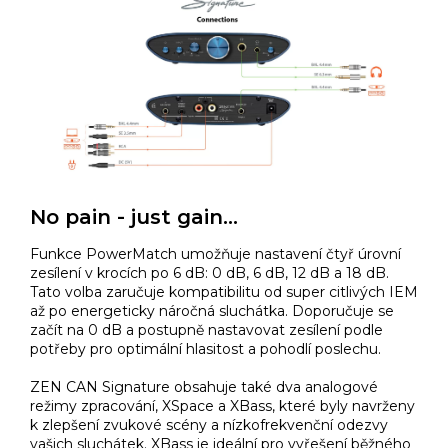
No pain - just gain...
Funkce PowerMatch umožňuje nastavení čtyř úrovní
zesílení v krocích po 6 dB: 0 dB, 6 dB, 12 dB a 18 dB.
Tato volba zaručuje kompatibilitu od super citlivých IEM
až po energeticky náročná sluchátka. Doporučuje se
začít na 0 dB a postupně nastavovat zesílení podle
potřeby pro optimální hlasitost a pohodlí poslechu.
ZEN CAN Signature obsahuje také dva analogové
režimy zpracování, XSpace a XBass, které byly navrženy
k zlepšení zvukové scény a nízkofrekvenční odezvy
vašich sluchátek. XBass je ideální pro vyřešení běžného