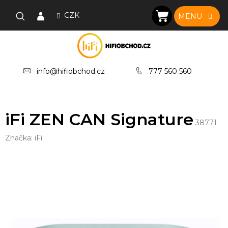
Přejít
na
CZK
NÁKUPNÍ
obsah
KOŠÍK
info@hifiobchod.cz
777 560 560
iFi ZEN CAN Signature
38771
Značka:
iFi