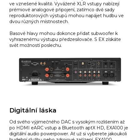
ve vznešené kvalitě. Vyvážené XLR vstupy nabízejí
prémiové analogové připojení, zatímco dvě sady
reproduktorových výstupů mohou napájet hudbu ve
dvou různých místnostech.
Basové hlavy mohou dokonce přidat subwoofer k
vyhrazenému výstupu předzesilovače. S EX získáte
svět možností poslechu.
Digitální láska
Od svého výjimečného DAC s vysokým rozlišením až
po HDMI eARC vstup a Bluetooth aptX HD, EXA100 je
digitální audio powerpower. Ať už si vyberete jakoukoli
hudební službu nebo zdrojové zařízení, EXA100