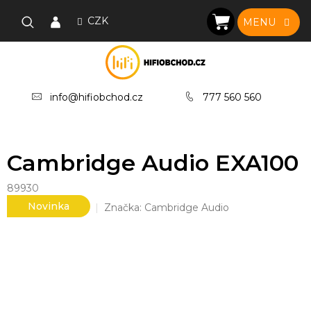
Přejít
na
CZK
NÁKUPNÍ
obsah
KOŠÍK
info@hifiobchod.cz
777 560 560
Cambridge Audio EXA100
89930
Novinka
Značka:
Cambridge Audio