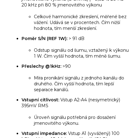
20 kHz při 80 % jmenovitého výkonu
Celkové harmonické zkreslení, měřené bez
vážení. Udává se v procentech. Čím nižší
hodnota, tím menší zkreslení.
Poměr S/N (REF 1W):
> 91 dB
Odstup signálu od šumu, vztažený k výkonu
1 W. Čím vyšší hodnota, tím méně šumu.
Přeslechy @1kHz:
>90
Míra pronikání signálu z jednoho kanálu do
druhého. Čím vyšší hodnota, tím lepší
separace kanálů.
Vstupní citlivost:
Vstup A2-A4 (nesymetrický)
395mV RMS
Úroveň signálu potřebná pro dosažení
jmenovitého výkonu.
Vstupní impedance:
Vstup A1 (vyvážený) 100