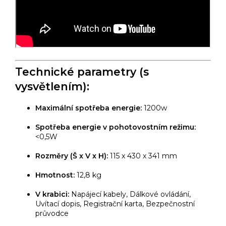
Technické parametry (s
vysvětlením):
Maximální spotřeba energie:
1200w
Spotřeba energie v pohotovostním režimu:
<0,5W
Rozměry (Š x V x H):
115 x 430 x 341 mm
Hmotnost:
12,8 kg
V krabici:
Napájecí kabely, Dálkové ovládání,
Uvítací dopis, Registrační karta, Bezpečnostní
průvodce