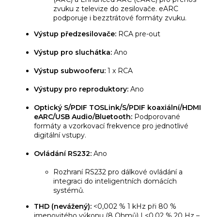
zvuku z televize do zesilovače. eARC
podporuje i bezztrátové formáty zvuku.
Výstup předzesilovače:
RCA pre-out
Výstup pro sluchátka:
Ano
Výstup subwooferu:
1 x RCA
Výstupy pro reproduktory:
Ano
Optický S/PDIF TOSLink/S/PDIF koaxiální/HDMI
eARC/USB Audio/Bluetooth:
Podporované
formáty a vzorkovací frekvence pro jednotlivé
digitální vstupy.
Ovládání RS232:
Ano
Rozhraní RS232 pro dálkové ovládání a
integraci do inteligentních domácích
systémů.
THD (nevážený):
<0,002 % 1 kHz při 80 %
jmenovitého výkonu (8 Ohmů) | <0,02 % 20 Hz –