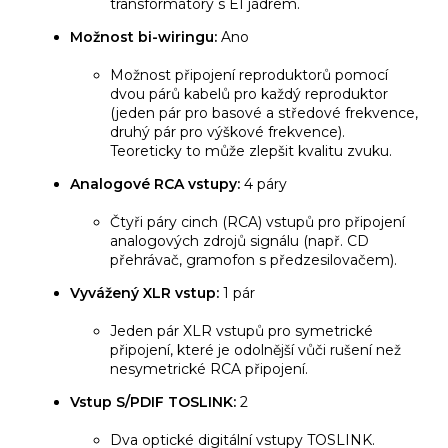
transformátory s EI jádrem.
Možnost bi-wiringu:
Ano
Možnost připojení reproduktorů pomocí
dvou párů kabelů pro každý reproduktor
(jeden pár pro basové a středové frekvence,
druhý pár pro výškové frekvence).
Teoreticky to může zlepšit kvalitu zvuku.
Analogové RCA vstupy:
4 páry
Čtyři páry cinch (RCA) vstupů pro připojení
analogových zdrojů signálu (např. CD
přehrávač, gramofon s předzesilovačem).
Vyvážený XLR vstup:
1 pár
Jeden pár XLR vstupů pro symetrické
připojení, které je odolnější vůči rušení než
nesymetrické RCA připojení.
Vstup S/PDIF TOSLINK:
2
Dva optické digitální vstupy TOSLINK.