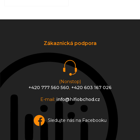
Z
á
p
a
Zákaznická podpora
t
í
(Nonstop)
+420 777 560 560
,
+420 603 167 026
E-mail:
info@hifiobchod.cz
Sledujte nás na Facebooku