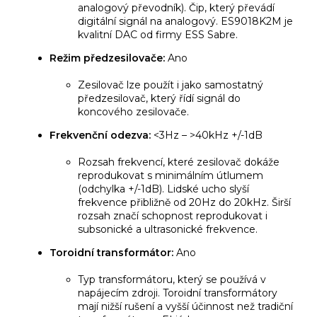
analogový převodník). Čip, který převádí
digitální signál na analogový. ES9018K2M je
kvalitní DAC od firmy ESS Sabre.
Režim předzesilovače:
Ano
Zesilovač lze použít i jako samostatný
předzesilovač, který řídí signál do
koncového zesilovače.
Frekvenční odezva:
<3Hz – >40kHz +/-1dB
Rozsah frekvencí, které zesilovač dokáže
reprodukovat s minimálním útlumem
(odchylka +/-1dB). Lidské ucho slyší
frekvence přibližně od 20Hz do 20kHz. Širší
rozsah značí schopnost reprodukovat i
subsonické a ultrasonické frekvence.
Toroidní transformátor:
Ano
Typ transformátoru, který se používá v
napájecím zdroji. Toroidní transformátory
mají nižší rušení a vyšší účinnost než tradiční