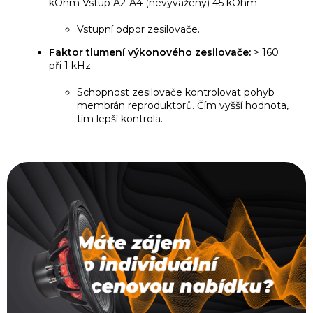
kOhm Vstup A2-A4 (nevyvážený) 45 kOhm
Vstupní odpor zesilovače.
Faktor tlumení výkonového zesilovače:
> 160
při 1 kHz
Schopnost zesilovače kontrolovat pohyb
membrán reproduktorů. Čím vyšší hodnota,
tím lepší kontrola.