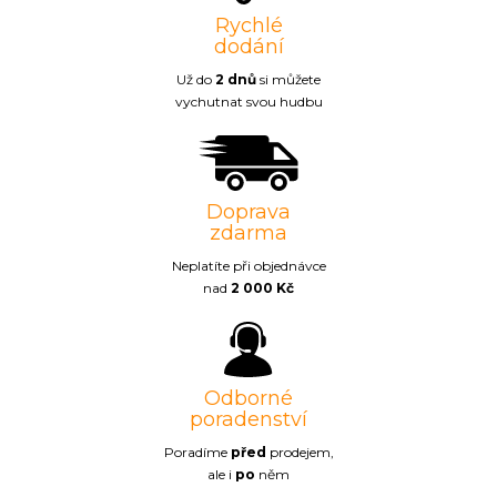
Rychlé
dodání
Už do
2 dnů
si můžete
vychutnat svou hudbu
Doprava
zdarma
Neplatíte při objednávce
nad
2 000 Kč
Odborné
poradenství
Poradíme
před
prodejem,
ale i
po
něm