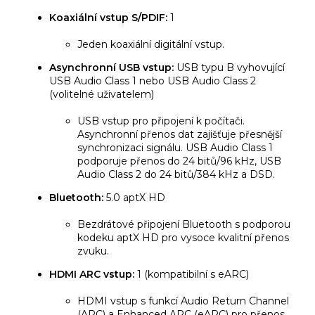
Koaxiální vstup S/PDIF:
1
Jeden koaxiální digitální vstup.
Asynchronní USB vstup:
USB typu B vyhovující
USB Audio Class 1 nebo USB Audio Class 2
(volitelné uživatelem)
USB vstup pro připojení k počítači.
Asynchronní přenos dat zajišťuje přesnější
synchronizaci signálu. USB Audio Class 1
podporuje přenos do 24 bitů/96 kHz, USB
Audio Class 2 do 24 bitů/384 kHz a DSD.
Bluetooth:
5.0 aptX HD
Bezdrátové připojení Bluetooth s podporou
kodeku aptX HD pro vysoce kvalitní přenos
zvuku.
HDMI ARC vstup:
1 (kompatibilní s eARC)
HDMI vstup s funkcí Audio Return Channel
(ARC) a Enhanced ARC (eARC) pro přenos