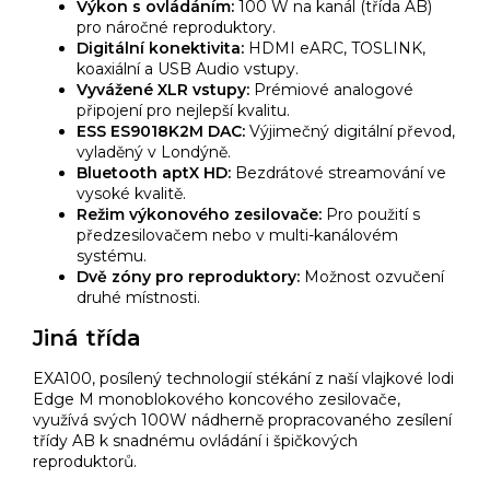
Výkon s ovládáním:
100 W na kanál (třída AB)
pro náročné reproduktory.
Digitální konektivita:
HDMI eARC, TOSLINK,
koaxiální a USB Audio vstupy.
Vyvážené XLR vstupy:
Prémiové analogové
připojení pro nejlepší kvalitu.
ESS ES9018K2M DAC:
Výjimečný digitální převod,
vyladěný v Londýně.
Bluetooth aptX HD:
Bezdrátové streamování ve
vysoké kvalitě.
Režim výkonového zesilovače:
Pro použití s
předzesilovačem nebo v multi-kanálovém
systému.
Dvě zóny pro reproduktory:
Možnost ozvučení
druhé místnosti.
Jiná třída
EXA100, posílený technologií stékání z naší vlajkové lodi
Edge M monoblokového koncového zesilovače,
využívá svých 100W nádherně propracovaného zesílení
třídy AB k snadnému ovládání i špičkových
reproduktorů.