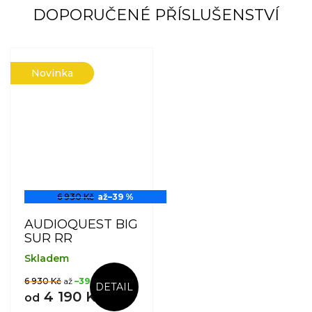
DOPORUČENÉ PŘÍSLUŠENSTVÍ
Novinka
6 930 Kč
až
–39 %
AUDIOQUEST BIG
SUR RR
Skladem
6 930 Kč
až
–39 %
DETAIL
4 190 Kč
od