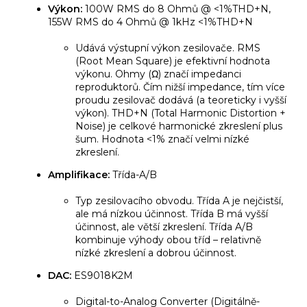
Výkon:
100W RMS do 8 Ohmů @ <1%THD+N,
155W RMS do 4 Ohmů @ 1kHz <1%THD+N
Udává výstupní výkon zesilovače. RMS
(Root Mean Square) je efektivní hodnota
výkonu. Ohmy (Ω) značí impedanci
reproduktorů. Čím nižší impedance, tím více
proudu zesilovač dodává (a teoreticky i vyšší
výkon). THD+N (Total Harmonic Distortion +
Noise) je celkové harmonické zkreslení plus
šum. Hodnota <1% značí velmi nízké
zkreslení.
Amplifikace:
Třída-A/B
Typ zesilovacího obvodu. Třída A je nejčistší,
ale má nízkou účinnost. Třída B má vyšší
účinnost, ale větší zkreslení. Třída A/B
kombinuje výhody obou tříd – relativně
nízké zkreslení a dobrou účinnost.
DAC:
ES9018K2M
Digital-to-Analog Converter (Digitálně-