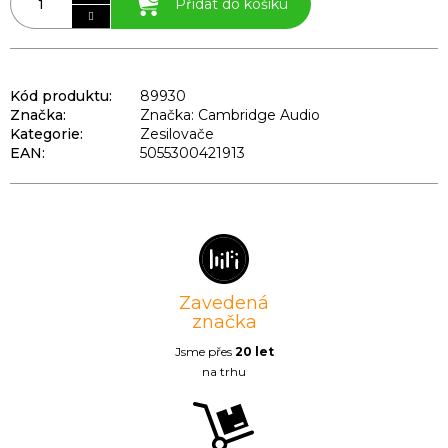
Přidat do košíku
Kód produktu:
89930
Značka:
Značka: Cambridge Audio
Kategorie
:
Zesilovače
EAN
:
5055300421913
Zavedená
značka
Jsme přes
20 let
na trhu