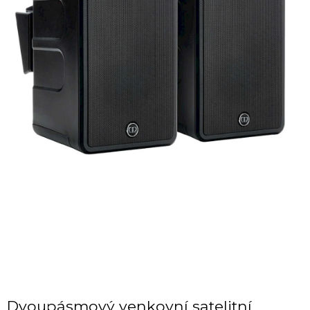
Dvoupásmový venkovní satelitní