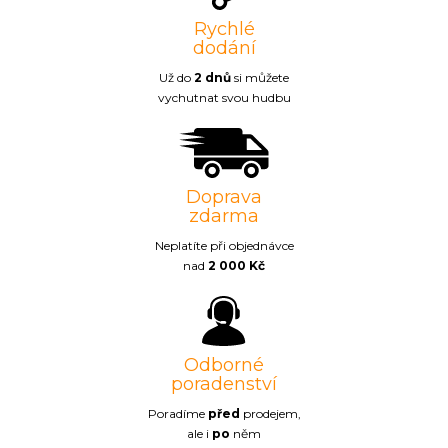
Rychlé
dodání
Už do
2 dnů
si můžete
vychutnat svou hudbu
Doprava
zdarma
Neplatíte při objednávce
nad
2 000 Kč
Odborné
poradenství
Poradíme
před
prodejem,
ale i
po
něm