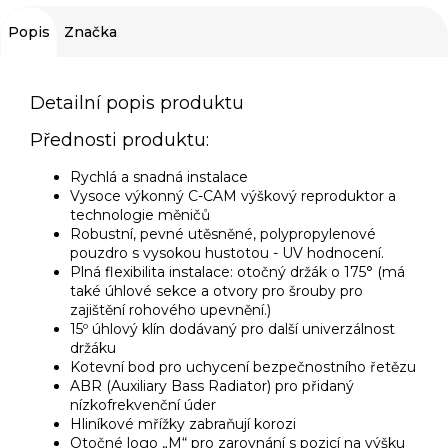
Popis
Značka
Detailní popis produktu
Přednosti produktu:
Rychlá a snadná instalace
Vysoce výkonný C-CAM výškový reproduktor a
technologie měničů
Robustní, pevné utěsněné, polypropylenové
pouzdro s vysokou hustotou - UV hodnocení.
Plná flexibilita instalace: otočný držák o 175° (má
také úhlové sekce a otvory pro šrouby pro
zajištění rohového upevnění.)
15º úhlový klín dodávaný pro další univerzálnost
držáku
Kotevní bod pro uchycení bezpečnostního řetězu
ABR (Auxiliary Bass Radiator) pro přidaný
nízkofrekvenční úder
Hliníkové mřížky zabraňují korozi
Otočné logo „M“ pro zarovnání s pozicí na výšku