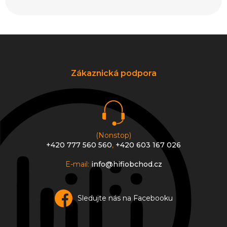
Z
á
p
a
Zákaznická podpora
t
í
(Nonstop)
+420 777 560 560
,
+420 603 167 026
E-mail:
info@hifiobchod.cz
Sledujte nás na Facebooku