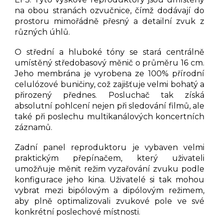
na obou stranách ozvučnice, čímž dodávají do
prostoru mimořádně přesný a detailní zvuk z
různých úhlů.
O střední a hluboké tóny se stará centrálně
umístěný středobasový měnič o průměru 16 cm.
Jeho membrána je vyrobena ze 100% přírodní
celulózové buničiny, což zajišťuje velmi bohatý a
přirozený přednes. Posluchač tak získá
absolutní pohlcení nejen při sledování filmů, ale
také při poslechu multikanálových koncertních
záznamů.
Zadní panel reproduktoru je vybaven velmi
praktickým přepínačem, který uživateli
umožňuje měnit režim vyzařování zvuku podle
konfigurace jeho kina. Uživatelé si tak mohou
vybrat mezi bipólovým a dipólovým režimem,
aby plně optimalizovali zvukové pole ve své
konkrétní poslechové místnosti.