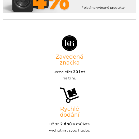
Zavedená
značka
Jsme přes
20 let
na trhu
Rychlé
dodání
Už do
2 dnů
si můžete
vychutnat svou hudbu