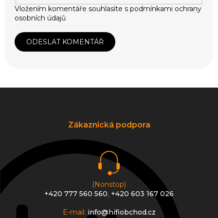
Vložením komentáře souhlasíte s
podmínkami ochrany
osobních údajů
ODESLAT KOMENTÁŘ
Z
á
p
a
Zákaznická podpora
t
í
(Nonstop)
+420 777 560 560
,
+420 603 167 026
E-mail:
info@hifiobchod.cz