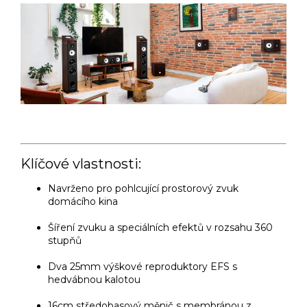
Klíčové vlastnosti:
Navrženo pro pohlcující prostorový zvuk
domácího kina
Šíření zvuku a speciálních efektů v rozsahu 360
stupňů
Dva 25mm výškové reproduktory EFS s
hedvábnou kalotou
16cm středobasový měnič s membránou z