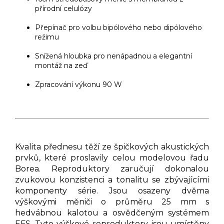
přírodní celulózy
Přepínač pro volbu bipólového nebo dipólového
režimu
Snížená hloubka pro nenápadnou a elegantní
montáž na zeď
Zpracování výkonu 90 W
Kvalita přednesu těží ze špičkových akustických
prvků, které proslavily celou modelovou řadu
Borea. Reproduktory zaručují dokonalou
zvukovou konzistenci a tonalitu se zbývajícími
komponenty série. Jsou osazeny dvěma
výškovými měniči o průměru 25 mm s
hedvábnou kalotou a osvědčeným systémem
EFS. Tyto výškové reproduktory jsou umístěny