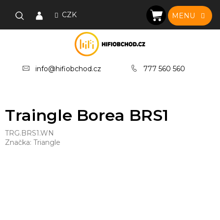
Přejít
na
CZK
NÁKUPNÍ
obsah
KOŠÍK
info@hifiobchod.cz
777 560 560
Traingle Borea BRS1
TRG.BRS1.WN
Značka:
Triangle