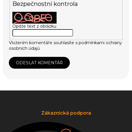
Bezpečnostní kontrola
Opište text z obrázku
Vložením komentáře souhlasíte s
podmínkami ochrany
osobních údajů
ODESLAT KOMENTÁŘ
Z
á
p
a
Zákaznická podpora
t
í