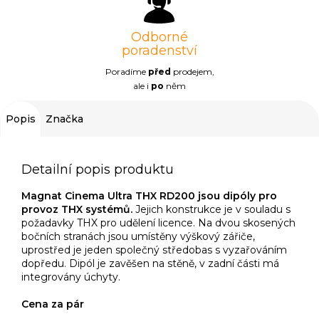
Odborné
poradenství
Poradíme
před
prodejem,
ale i
po
něm
Popis
Značka
Detailní popis produktu
Magnat Cinema Ultra THX RD200 jsou dipóly pro
provoz THX systémů.
Jejich konstrukce je v souladu s
požadavky THX pro udělení licence. Na dvou skosených
bočních stranách jsou umístěny výškový zářiče,
uprostřed je jeden společný středobas s vyzařováním
dopředu. Dipól je zavěšen na stěně, v zadní části má
integrovány úchyty.
Cena za pár