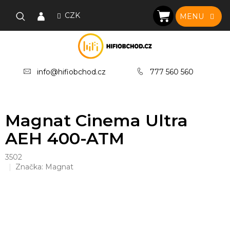
Přejít
na
CZK
NÁKUPNÍ
obsah
KOŠÍK
info@hifiobchod.cz
777 560 560
Magnat Cinema Ultra
AEH 400-ATM
3502
Značka:
Magnat