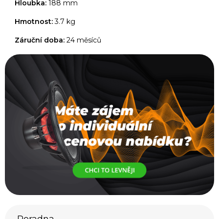
Hloubka:
188 mm
Hmotnost:
3.7 kg
Záruční doba:
24 měsíců