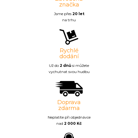
značka
Jsme přes
20 let
na trhu
Rychlé
dodání
Už do
2 dnů
si můžete
vychutnat svou hudbu
Doprava
zdarma
Neplatíte při objednávce
nad
2 000 Kč