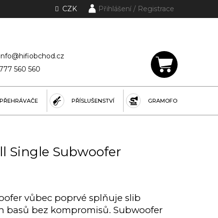
CZK
Přihlášení
lánky a rubriky
info@hifiobchod.cz
777 560 560
NÁKUPNÍ
KOŠÍK
PŘEHRÁVAČE
PŘÍSLUŠENSTVÍ
GRAMOFONY
ll Single Subwoofer
ofer vůbec poprvé splňuje slib
ých basů bez kompromisů. Subwoofer