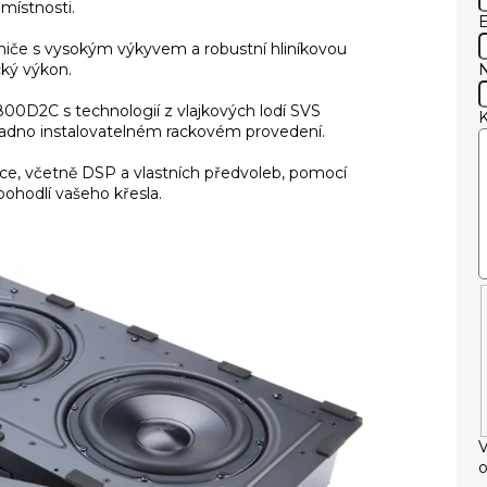
 místnosti.
E
niče s vysokým výkyvem a robustní hliníkovou
cký výkon.
00D2C s technologií z vlajkových lodí SVS
nadno instalovatelném rackovém provedení.
ce, včetně DSP a vlastních předvoleb, pomocí
ohodlí vašeho křesla.
V
o