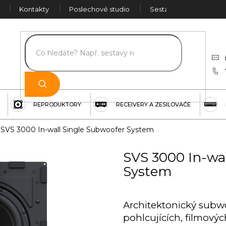
Kontakty
Poslechové studio
Sestava na míru
Č
REPRODUKTORY
RECEIVERY A ZESILOVAČE
SVS 3000 In-wall Single Subwoofer System
SVS 3000 In-wa
System
Architektonický subwo
pohlcujících, filmov