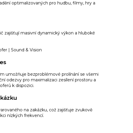
adění optimalizovaných pro hudbu, filmy, hry a
 zajišťují masivní dynamický výkon a hluboké
es
ním umožňuje bezproblémové prolínání se všemi
ní odezvy pro maximalizaci zesílení prostoru a
ferů k dispozici.
akázku
tvarovaného na zakázku, což zajišťuje zvukově
kci nízkých frekvencí.