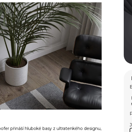
B
P
fer přináší hluboké basy z ultratenkého designu,