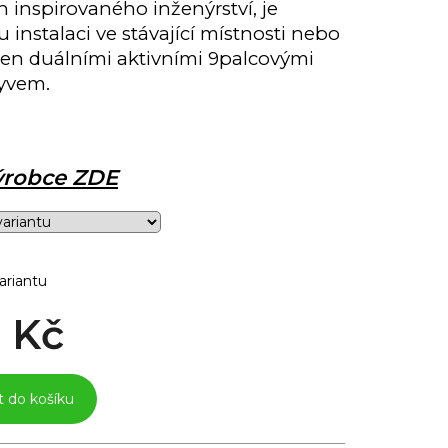
 inspirovaného inženýrství, je
instalaci ve stávající místnosti nebo
ven duálními aktivními 9palcovými
yvem.
výrobce ZDE
ariantu
 Kč
t do košíku