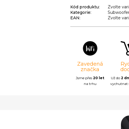
Kód produktu:
Zvolte var
Kategorie
:
Subwoofe
EAN
:
Zvolte var
Zavedená
Ry
značka
do
Jsme přes
20 let
Už do
2 d
na trhu
vychutnat