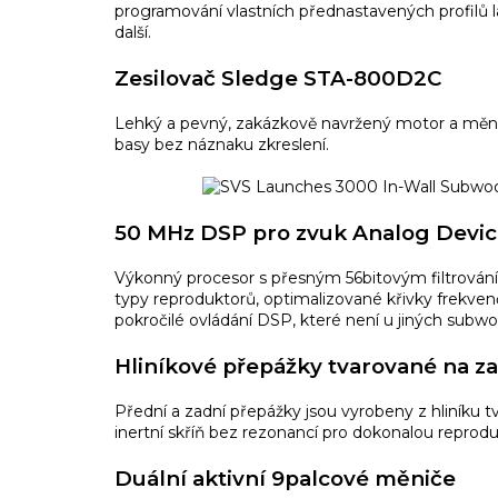
programování vlastních přednastavených profilů l
další.
Zesilovač Sledge STA-800D2C
Lehký a pevný, zakázkově navržený motor a měnič
basy bez náznaku zkreslení.
50 MHz DSP pro zvuk Analog Devic
Výkonný procesor s přesným 56bitovým filtrová
typy reproduktorů, optimalizované křivky frekvenč
pokročilé ovládání DSP, které není u jiných subwoo
Hliníkové přepážky tvarované na z
Přední a zadní přepážky jsou vyrobeny z hliníku 
inertní skříň bez rezonancí pro dokonalou reprodu
Duální aktivní 9palcové měniče