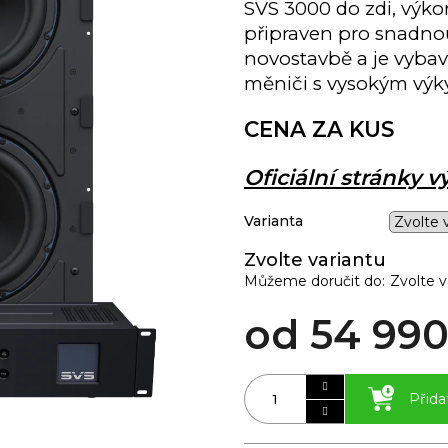
SVS 3000 do zdi, výkon
připraven pro snadnou 
novostavbě a je vyba
měniči s vysokým výk
CENA ZA KUS
Oficiální stránky 
Varianta
Zvolte variantu
Můžeme doručit do:
Zvolte v
od
54 990
Přida