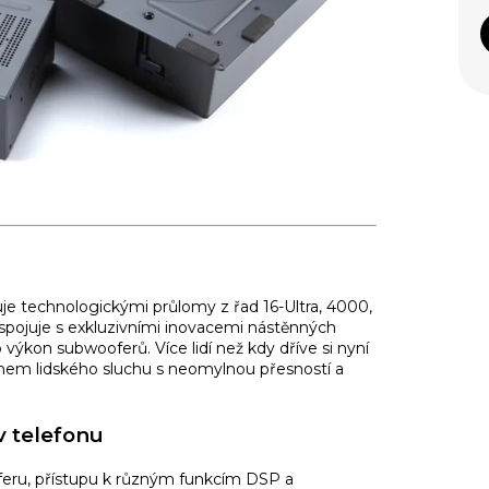
e technologickými průlomy z řad 16-Ultra, 4000,
spojuje s exkluzivními inovacemi nástěnných
výkon subwooferů. Více lidí než kdy dříve si nyní
ahem lidského sluchu s neomylnou přesností a
v telefonu
oferu, přístupu k různým funkcím DSP a