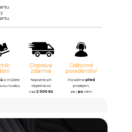
iantu
ry
iantu
chlé
Doprava
Odborné
dání
zdarma
poradenství
nů
si můžete
Neplatíte při
Poradíme
před
 svou hudbu
objednávce
prodejem,
nad
2 000 Kč
ale i
po
něm