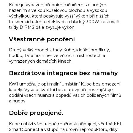
Kube je vybaven předním měničem s dlouhým
házením s velkou kuželovou plochou a vysokou
výchylkou, která poskytuje vyšší výkon při nižších
frekvencích. Jeho efektivní a chladný 300W zesilovač
třídy D RMS dále zvyšuje výkon.
Všestranné ponoření
Druhý velký model z řady Kube, ideální pro filmy,
hudbu, TV a hraní her ve větších místnostech a
vyhrazených domácích kinech.
Bezdrátová integrace bez námahy
KW1
umožňuje
optimální umístění Kube bez omezení
kabely. Vysoce kvalitní bezdrátový přenos zajišťuje
dodání všech nuancí a dopadů vašich oblíbených filmů
a hudby.
Dobře propojené.
Kube nabízí všestranné možnosti připojení, včetně KEF
SmartConnect a vstupů na úrovni reproduktorů, díky