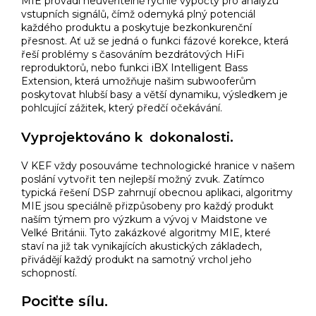
MIE provádí neuvěřitelně rychlé výpočty pro analýzu
vstupních signálů, čímž odemyká plný potenciál
každého produktu a poskytuje bezkonkurenční
přesnost. Ať už se jedná o funkci fázové korekce, která
řeší problémy s časováním bezdrátových HiFi
reproduktorů, nebo funkci iBX Intelligent Bass
Extension, která umožňuje našim subwooferům
poskytovat hlubší basy a větší dynamiku, výsledkem je
pohlcující zážitek, který předčí očekávání.
Vyprojektováno k dokonalosti.
V KEF vždy posouváme technologické hranice v našem
poslání vytvořit ten nejlepší možný zvuk. Zatímco
typická řešení DSP zahrnují obecnou aplikaci, algoritmy
MIE jsou speciálně přizpůsobeny pro každý produkt
naším týmem pro výzkum a vývoj v Maidstone ve
Velké Británii. Tyto zakázkové algoritmy MIE, které
staví na již tak vynikajících akustických základech,
přivádějí každý produkt na samotný vrchol jeho
schopností.​
Pociťte sílu.