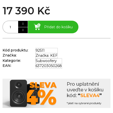
17 390 Kč
Přidat do košíku
Kód produktu:
92511
Značka:
Značka: KEF
Kategorie
:
Subwoofery
EAN
:
637203050268