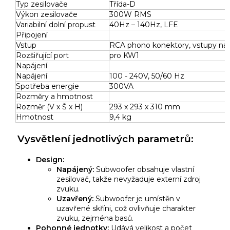
Typ zesilovače
Třída-D
Výkon zesilovače
300W RMS
Variabilní dolní propust
40Hz – 140Hz, LFE
Připojení
Vstup
RCA phono konektory, vstupy na 
Rozšiřující port
pro KW1
Napájení
Napájení
100 - 240V, 50/60 Hz
Spotřeba energie
300VA
Rozměry a hmotnost
Rozměr (V x Š x H)
293 x 293 x 310 mm
Hmotnost
9,4 kg
Vysvětlení jednotlivých parametrů:
Design:
Napájený:
Subwoofer obsahuje vlastní
zesilovač,
takže nevyžaduje externí zdroj
zvuku.
Uzavřený:
Subwoofer je umístěn v
uzavřené skříni,
což ovlivňuje charakter
zvuku,
zejména basů.
Pohonné jednotky:
Udává velikost a počet