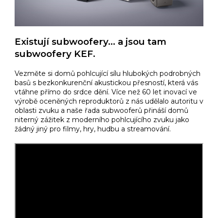
Existují subwoofery… a jsou tam
subwoofery KEF.
Vezměte si domů pohlcující sílu hlubokých podrobných
basů s bezkonkurenční akustickou přesností, která vás
vtáhne přímo do srdce dění. Více než 60 let inovací ve
výrobě oceněných reproduktorů z nás udělalo autoritu v
oblasti zvuku a naše řada subwooferů přináší domů
niterný zážitek z moderního pohlcujícího zvuku jako
žádný jiný pro filmy, hry, hudbu a streamování.