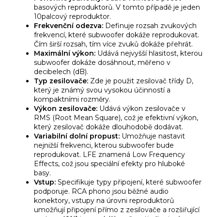
basových reproduktorů.
V tomto případě je jeden
10palcový reproduktor.
Frekvenční odezva:
Definuje rozsah zvukových
frekvencí,
které subwoofer dokáže reprodukovat.
Čím širší rozsah,
tím více zvuků dokáže přehrát.
Maximální výkon:
Udává nejvyšší hlasitost,
kterou
subwoofer dokáže dosáhnout,
měřeno v
decibelech (dB).
Typ zesilovače:
Zde je použit zesilovač třídy D,
který je známý svou vysokou účinností a
kompaktními rozměry.
Výkon zesilovače:
Udává výkon zesilovače v
RMS (Root Mean Square),
což je efektivní výkon,
který zesilovač dokáže dlouhodobě dodávat.
Variabilní dolní propust:
Umožňuje nastavit
nejnižší frekvenci,
kterou subwoofer bude
reprodukovat.
LFE znamená Low Frequency
Effects,
což jsou speciální efekty pro hluboké
basy.
Vstup:
Specifikuje typy připojení,
které subwoofer
podporuje.
RCA phono jsou běžné audio
konektory,
vstupy na úrovni reproduktorů
umožňují připojení přímo z zesilovače a rozšiřující