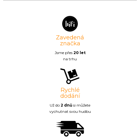
Zavedená
značka
Jsme přes
20 let
na trhu
Rychlé
dodání
Už do
2 dnů
si můžete
vychutnat svou hudbu