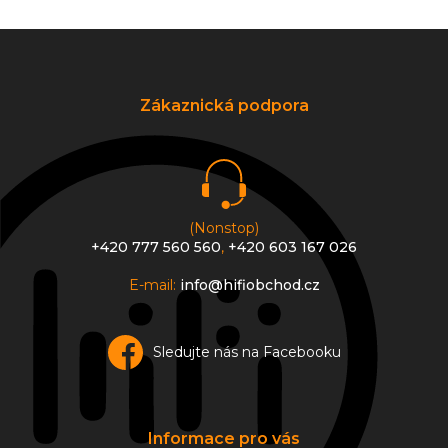
Z
á
p
a
Zákaznická podpora
t
í
(Nonstop)
+420 777 560 560
,
+420 603 167 026
E-mail:
info@hifiobchod.cz
Sledujte nás na Facebooku
Informace pro vás