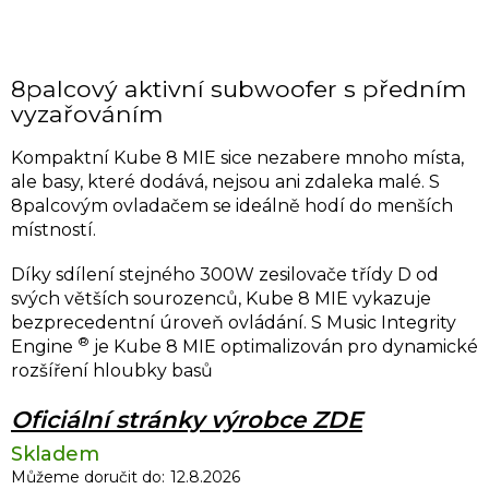
8palcový aktivní subwoofer s předním
vyzařováním
Kompaktní Kube 8 MIE sice nezabere mnoho místa,
ale basy, které dodává, nejsou ani zdaleka malé. S
8palcovým ovladačem se ideálně hodí do menších
místností.
Díky sdílení stejného 300W zesilovače třídy D od
svých větších sourozenců, Kube 8 MIE vykazuje
bezprecedentní úroveň ovládání. S Music Integrity
®
Engine
je Kube 8 MIE optimalizován pro dynamické
rozšíření hloubky basů
Oficiální stránky výrobce ZDE
Skladem
Můžeme doručit do:
12.8.2026