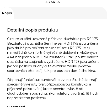
ale i
po
něm
Popis
Detailní popis produktu
Circum-aurální uzavřená přídavná sluchátka pro RS 175.
Bezdrátová sluchátka Sennheiser HDR 175 jsou určena
jako druhá pro rošíření možností setu RS 175. Mají
mimořádně komfortně vyřešené dobíjením vložených
AAA nabíjecích NiMH akumulátorů. Stačí pouze odložit
sluchátka na stojánek s vysílačem. HDR 175 jsou určena
jak pro poslech hudby či televizního zvuku (včetně
sportovních přenosů), tak pro poslech domácího kina.
Disponují funkcí surroundového zvuku. Sluchátka mají
speciálně vyvinutý tvar, přizpůsobivou konstrukci a
příjemné polstrování, které oceníte zvláště při
dlouhodobém poslechu, akumulátory vydrží až 18 hodin
nepřetržitého poslechu.
Vlastnosti