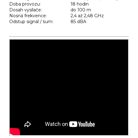
Doba provozu:
18 hodin
Dosah vysílače:
do 100 m
Nosná frekvence:
2,4 až 2,48 GHz
Odstup signál / šum:
85 dBA