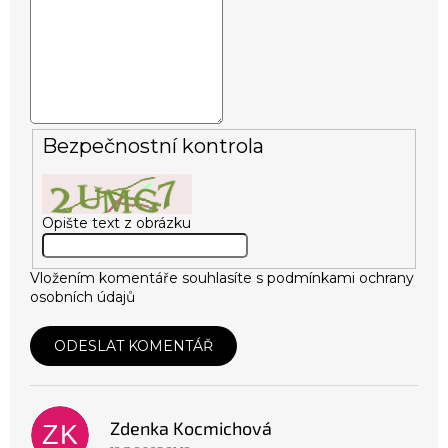
Bezpečnostní kontrola
Opište text z obrázku
Vložením komentáře souhlasíte s
podmínkami ochrany
osobních údajů
ODESLAT KOMENTÁŘ
V
ý
p
Zdenka Kocmichová
i
ZK