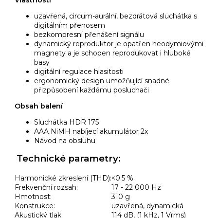
uzavřená, circum-aurální, bezdrátová sluchátka s
digitálním přenosem
bezkompresní přenášení signálu
dynamický reproduktor je opatřen neodymiovými
magnety a je schopen reprodukovat i hluboké
basy
digitální regulace hlasitosti
ergonomický design umožňující snadné
přizpůsobení každému posluchači
Obsah balení
Sluchátka HDR 175
AAA NiMH nabíjecí akumulátor 2x
Návod na obsluhu
Technické parametry:
Harmonické zkreslení (THD):
<0.5 %
Frekvenční rozsah:
17 - 22 000 Hz
Hmotnost:
310 g
Konstrukce:
uzavřená, dynamická
Akustický tlak:
114 dB, (1 kHz, 1 Vrms)