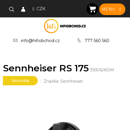
Přejít
na
CZK
NÁKUPNÍ
obsah
KOŠÍK
info@hifiobchod.cz
777 560 560
Sennheiser RS 175
39306/KOM
Novinka
Značka:
Sennheiser