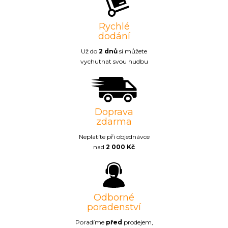
Rychlé
dodání
Už do
2 dnů
si můžete
vychutnat svou hudbu
Doprava
zdarma
Neplatíte při objednávce
nad
2 000 Kč
Odborné
poradenství
Poradíme
před
prodejem,