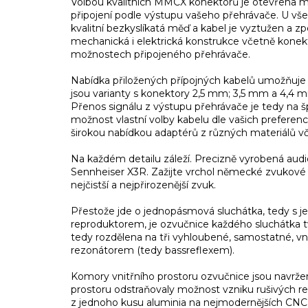
Volbou kvalitních MMCX konektorů je otevřena mož
připojení podle výstupu vašeho přehrávače. U vš
kvalitní bezkyslíkatá měď a kabel je vyztužen a z
mechanická i elektrická konstrukce včetně konekt
možnostech připojeného přehrávače.
Nabídka přiložených přípojných kabelů umožňuje s
jsou varianty s konektory 2,5 mm; 3,5 mm a 4,4 mm
Přenos signálu z výstupu přehrávače je tedy na š
možnost vlastní volby kabelu dle vašich preferenc
širokou nabídkou adaptérů z různých materiálů 
Na každém detailu záleží. Precizně vyrobená audiof
Sennheiser X3R. Zažijte vrchol německé zvukové t
nejčistší a nejpřirozenější zvuk.
Přestože jde o jednopásmová sluchátka, tedy s
reproduktorem, je ozvučnice každého sluchátka 
tedy rozdělena na tři vyhloubené, samostatné, v
rezonátorem (tedy bassreflexem).
Komory vnitřního prostoru ozvučnice jsou navrže
prostoru odstraňovaly možnost vzniku rušivých r
z jednoho kusu aluminia na nejmodernějších CNC 