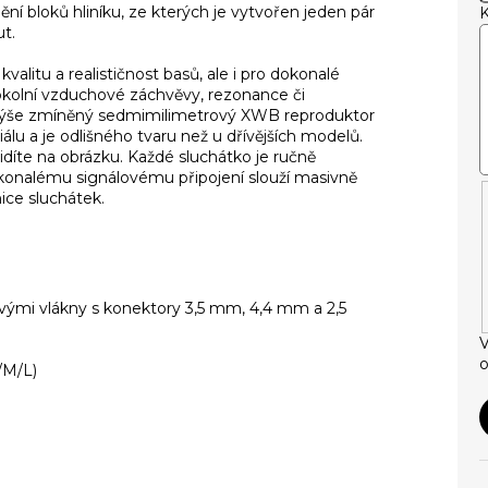
 bloků hliníku, ze kterých je vytvořen jeden pár
t.
kvalitu a realističnost basů, ale i pro dokonalé
é okolní vzduchové záchvěvy, rezonance či
 Výše zmíněný sedmimilimetrový XWB reproduktor
u a je odlišného tvaru než u dřívějších modelů.
vidíte na obrázku. Každé sluchátko je ručně
konalému signálovému připojení slouží masivně
ce sluchátek.
ými vlákny s konektory 3,5 mm, 4,4 mm a 2,5
V
o
/M/L)