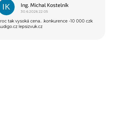
p
Ing. Michal Kostelník
IK
s
30.6.2026 22:05
d
roc tak vysoká cena.. .konkurence -10 000 czk
udigo.cz lepsizvuk.cz
s
k
u
z