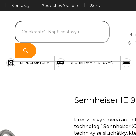
Kontakty
Poslechové studio
Sestava na míru
Č
REPRODUKTORY
RECEIVERY A ZESILOVAČE
Sennheiser IE 
Precizně vyrobená audiofi
technologií Sennheiser X
techniky se sluchátky, kte