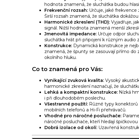
hodnota znamená,
že sluchátka budou hlasit
Frekvenční rozsah:
Určuje,
jaké frekvence 
Širší rozsah znamená,
že sluchátka dokážou 
Harmonické zkreslení (THD):
Vyjadřuje,
jak
signál.
Nižší hodnota znamená menší zkreslen
Jmenovitá impedance:
Určuje odpor sluch
sluchátka hrát při připojení k různým audio 
Konstrukce:
Dynamická konstrukce je nejbě
znamená,
že špunty se zasouvají přímo do
okolního hluku.
Co to znamená pro Vás:
Vynikající zvuková kvalita:
Vysoký akustický
harmonické zkreslení naznačují,
že sluchátka
Lehká a kompaktní konstrukce:
Nízká hmo
i při dlouhodobém poslechu.
Všestranné použití:
Různé typy konektorů u
mobilních telefonů a Hi-Fi přehrávačů.
Vhodné pro náročné posluchače:
Paramet
náročné posluchače,
kteří hledají špičkovou 
Dobrá izolace od okolí:
Uzavřená konstrukc