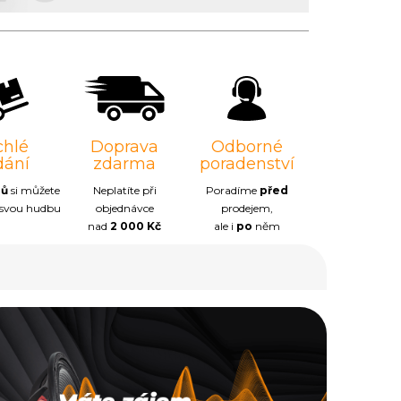
chlé
Doprava
Odborné
dání
zdarma
poradenství
nů
si můžete
Neplatíte při
Poradíme
před
 svou hudbu
objednávce
prodejem,
nad
2 000 Kč
ale i
po
něm