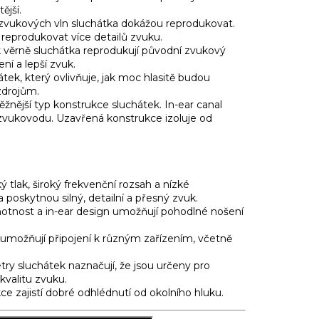
ější.
zvukových vln sluchátka dokážou reprodukovat.
reprodukovat více detailů zvuku.
 věrně sluchátka reprodukují původní zvukový
í a lepší zvuk.
átek,
který ovlivňuje,
jak moc hlasitě budou
zdrojům.
žnější typ konstrukce sluchátek.
In-ear canal
 zvukovodu.
Uzavřená konstrukce izoluje od
 tlak,
široký frekvenční rozsah a nízké
 poskytnou silný,
detailní a přesný zvuk.
tnost a in-ear design umožňují pohodlné nošení
možňují připojení k různým zařízením,
včetně
ry sluchátek naznačují,
že jsou určeny pro
kvalitu zvuku.
e zajistí dobré odhlédnutí od okolního hluku.