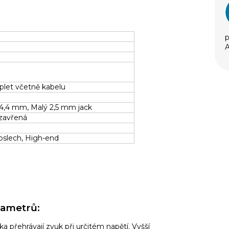
i
p
i
A
í
plet včetně kabelu
4,4 mm, Malý 2,5 mm jack
uzavřená
oslech, High-end
rametrů:
tka přehrávají zvuk při určitém napětí.
Vyšší