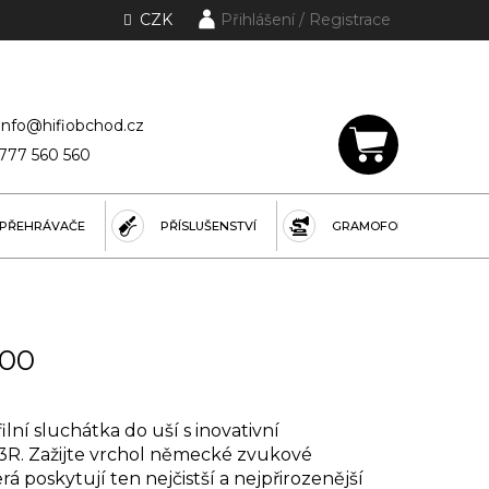
CZK
Přihlášení
lánky a rubriky
info@hifiobchod.cz
777 560 560
NÁKUPNÍ
KOŠÍK
PŘEHRÁVAČE
PŘÍSLUŠENSTVÍ
GRAMOFONY
900
lní sluchátka do uší s inovativní
3R. Zažijte vrchol německé zvukové
rá poskytují ten nejčistší a nejpřirozenější