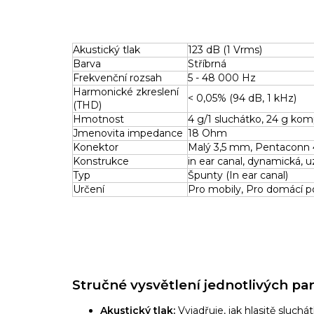
Akustický tlak
123 dB (1 Vrms)
Barva
Stříbrná
Frekvenční rozsah
5 - 48 000 Hz
Harmonické zkreslení
< 0,05% (94 dB, 1 kHz)
(THD)
Hmotnost
4 g/1 sluchátko, 24 g kom
Jmenovita impedance
18 Ohm
Konektor
Malý 3,5 mm, Pentaconn 
Konstrukce
in ear canal, dynamická, 
Typ
Špunty (In ear canal)
Určení
Pro mobily, Pro domácí p
Stručné vysvětlení jednotlivých pa
Akustický tlak:
Vyjadřuje,
jak hlasitě sluchá