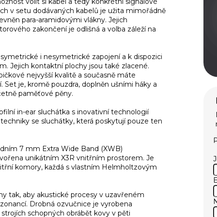
nost volit si kabel a tedy konkrétní signálové
ech v setu dodávaných kabelů je užita mimořádně
pevněn para-aramidovými vlákny. Jejich
orového zakončení je odlišná a volba záleží na
ymetrické i nesymetrické zapojení a k dispozici
. Jejich kontaktní plochy jsou také zlacené.
pičkové nejvyšší kvalitě a současně máte
í. Set je, kromě pouzdra, doplněn ušními háky a
včetně paměťové pěny.
ilní in-ear sluchátka s inovativní technologií
echniky se sluchátky, která poskytují pouze ten
P
 jedním 7 mm Extra Wide Band (XWB)
tvořena unikátním X3R vnitřním prostorem. Je
nitřní komory, každá s vlastním Helmholtzovým
E
ny tak, aby akustické procesy v uzavřeném
ezonancí. Drobná ozvučnice je vyrobena
strojích schopných obrábět kovy v pěti