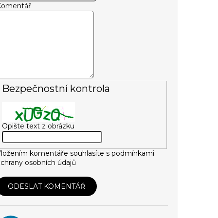
Komentář
Bezpečnostní kontrola
Opište text z obrázku
ložením komentáře souhlasíte s
podmínkami
chrany osobních údajů
ODESLAT KOMENTÁŘ
V
ý