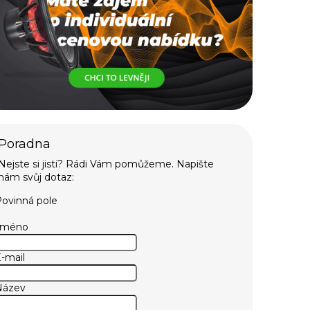
ovinná pole
Jméno
-mail
Název