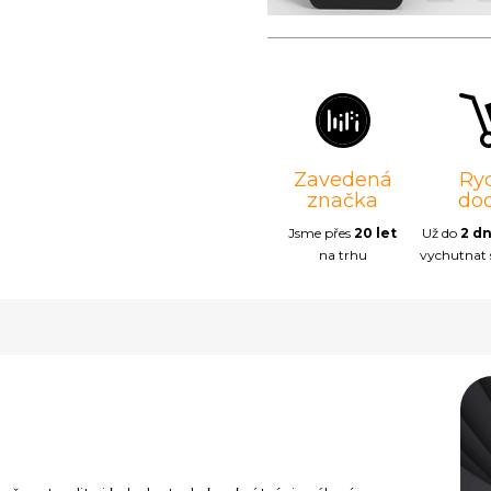
Zavedená
Ry
značka
do
Jsme přes
20 let
Už do
2 d
na trhu
vychutnat