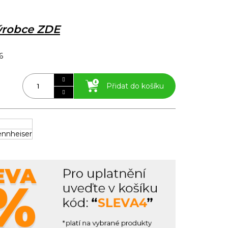
výrobce ZDE
6
Přidat do košíku
ennheiser