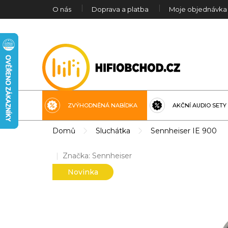
Přejít
O nás
Doprava a platba
Moje objednávka
na
obsah
ZVÝHODNĚNÁ NABÍDKA
AKČNÍ AUDIO SETY
Domů
Sluchátka
Sennheiser IE 900
Značka:
Sennheiser
Novinka