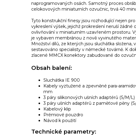
naprogramovaných osách. Samotný proces obrábění
celokovových miniaturních ozvučnic, trvá 40 minu
Tyto konstrukční finesy jsou rozhodující nejen pro 
vykreslení výšek, jejichž prokreslení neruší žádn
ovlivňování v miniaturním uzavřeném prostoru.
je vybaven membránou z nově vyvinutého materiál
Množství dílů, ze kterých jsou sluchátka složena, 
sestavováno specialisty v německé továrně. K do
zlacené MMCX konektory zabudované do ozvučni
Obsah balení:
Sluchátka IE 900
Kabely vyztužené a zpevněné para-aramidov
mm
3 páry silikonových ušních adaptérů (S/M/L)
3 páry ušních adaptérů z paměťové pěny (S
Kabelový klip
Prémiové pouzdro
Návod k použití
Technické parametry: