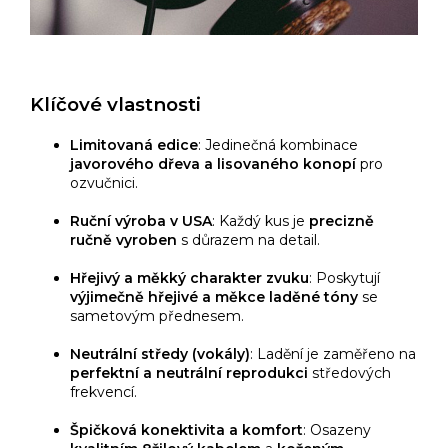
Klíčové vlastnosti
Limitovaná edice
: Jedinečná kombinace
javorového dřeva a lisovaného konopí
pro
ozvučnici.
Ruční výroba v USA
: Každý kus je
precizně
ručně vyroben
s důrazem na detail.
Hřejivý a měkký charakter zvuku
: Poskytují
výjimečně hřejivé a měkce laděné tóny
se
sametovým přednesem.
Neutrální středy (vokály)
: Ladění je zaměřeno na
perfektní a neutrální reprodukci
středových
frekvencí.
Špičková konektivita a komfort
: Osazeny