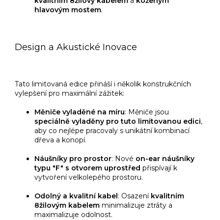
kvalitním 8žilový kabelem
a
koženým
hlavovým mostem
.
Design a Akustické Inovace
Tato limitovaná edice přináší i několik konstrukčních
vylepšení pro maximální zážitek:
Měniče vyladěné na míru
: Měniče jsou
speciálně vyladěny pro tuto limitovanou edici
,
aby co nejlépe pracovaly s unikátní kombinací
dřeva a konopí.
Náušníky pro prostor
: Nové
on-ear náušníky
typu "F" s otvorem uprostřed
přispívají k
vytvoření velkolepého prostoru.
Odolný a kvalitní kabel
: Osazení
kvalitním
8žilovým kabelem
minimalizuje ztráty a
maximalizuje odolnost.