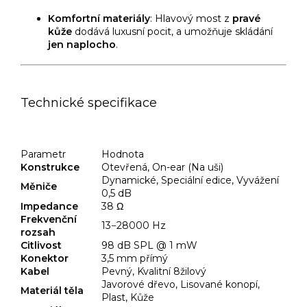
Komfortní materiály
: Hlavový most z
pravé
kůže
dodává luxusní pocit, a umožňuje skládání
jen naplocho
.
Technické specifikace
Parametr
Hodnota
Konstrukce
Otevřená, On-ear (Na uši)
Dynamické, Speciální edice, Vyvážení
Měniče
0
,
5
dB
Impedance
38
Ω
Frekvenční
13
−
28000
Hz
rozsah
Citlivost
98
dB SPL @ 1 mW
Konektor
3
,
5
mm
přímý
Kabel
Pevný, Kvalitní 8žilový
Javorové dřevo, Lisované konopí,
Materiál těla
Plast, Kůže