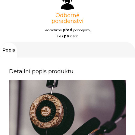
Odborné
poradenství
Poradíme
před
prodejem,
ale i
po
něm
Popis
Detailní popis produktu