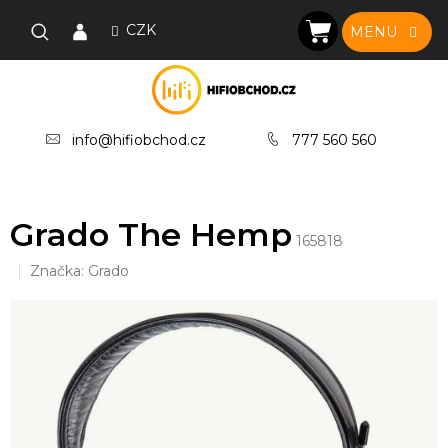
Přejít
na
CZK
NÁKUPNÍ
obsah
KOŠÍK
info@hifiobchod.cz
777 560 560
Grado The Hemp
165818
Značka:
Grado