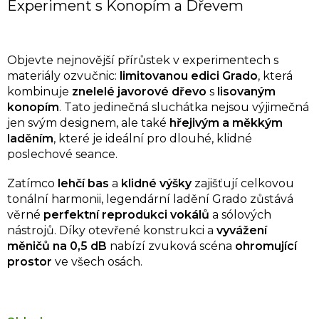
Experiment s Konopím a Dřevem
Objevte nejnovější přírůstek v experimentech s
materiály ozvučnic:
limitovanou edici Grado
, která
kombinuje
znelelé javorové dřevo
s
lisovaným
konopím
. Tato jedinečná sluchátka nejsou výjimečná
jen svým designem, ale také
hřejivým a měkkým
laděním
, které je ideální pro dlouhé, klidné
poslechové seance.
Zatímco
lehčí bas
a
klidné výšky
zajišťují celkovou
tonální harmonii, legendární ladění Grado zůstává
věrné
perfektní reprodukci vokálů
a sólových
nástrojů. Díky otevřené konstrukci a
vyvážení
měničů na
0
,
5
dB
nabízí zvuková scéna
ohromující
prostor
ve všech osách.