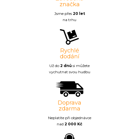
značka
Jsme přes
20 let
na trhu
Rychlé
dodání
Už do
2 dnů
si můžete
vychutnat svou hudbu
Doprava
zdarma
Neplatíte při objednávce
nad
2 000 Kč