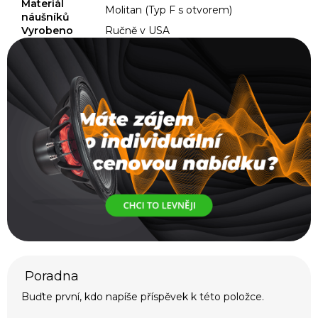
Materiál
Molitan (Typ F s otvorem)
náušníků
Vyrobeno
Ručně v USA
Buďte první, kdo napíše příspěvek k této položce.