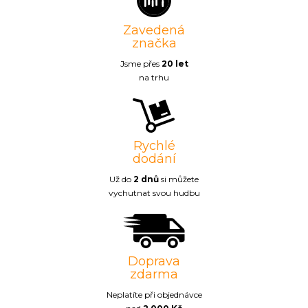
Zavedená
značka
Jsme přes
20 let
na trhu
Rychlé
dodání
Už do
2 dnů
si můžete
vychutnat svou hudbu
Doprava
zdarma
Neplatíte při objednávce