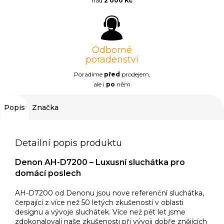
nad
2 000 Kč
Odborné
poradenství
Poradíme
před
prodejem,
ale i
po
něm
Popis
Značka
Detailní popis produktu
Denon AH-D7200 – Luxusní sluchátka pro
domácí poslech
AH-D7200 od Denonu jsou nove referenční sluchátka,
čerpající z více než 50 letých zkušeností v oblasti
designu a vývoje sluchátek. Více než pět let jsme
zdokonalovali naše zkušenosti při vývoji dobře znějících