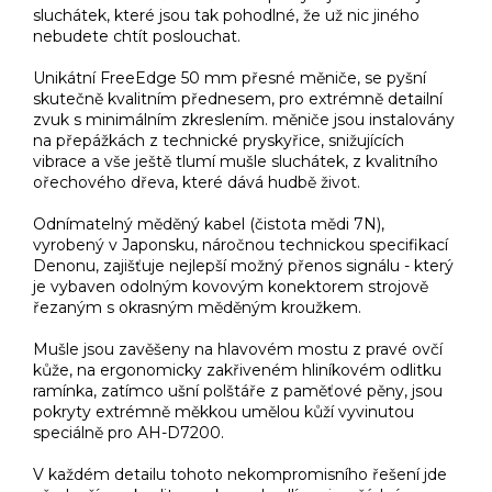
sluchátek, které jsou tak pohodlné, že už nic jiného
nebudete chtít poslouchat.
Unikátní FreeEdge 50 mm přesné měniče, se pyšní
skutečně kvalitním přednesem, pro extrémně detailní
zvuk s minimálním zkreslením. měniče jsou instalovány
na přepážkách z technické pryskyřice, snižujících
vibrace a vše ještě tlumí mušle sluchátek, z kvalitního
ořechového dřeva, které dává hudbě život.
Odnímatelný měděný kabel (čistota mědi 7N),
vyrobený v Japonsku, náročnou technickou specifikací
Denonu, zajišťuje nejlepší možný přenos signálu - který
je vybaven odolným kovovým konektorem strojově
řezaným s okrasným měděným kroužkem.
Mušle jsou zavěšeny na hlavovém mostu z pravé ovčí
kůže, na ergonomicky zakřiveném hliníkovém odlitku
ramínka, zatímco ušní polštáře z paměťové pěny, jsou
pokryty extrémně měkkou umělou kůží vyvinutou
speciálně pro AH-D7200.
V každém detailu tohoto nekompromisního řešení jde