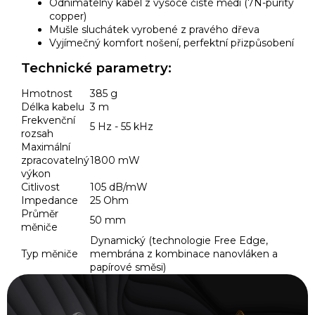
Odnímatelný kabel z vysoce čisté mědi (7N-purity
copper)
Mušle sluchátek vyrobené z pravého dřeva
Vyjímečný komfort nošení, perfektní přizpůsobení
Technické parametry:
Hmotnost
385 g
Délka kabelu
3 m
Frekvenční
5 Hz - 55 kHz
rozsah
Maximální
zpracovatelný
1800 mW
výkon
Citlivost
105 dB/mW
Impedance
25 Ohm
Průměr
50 mm
měniče
Dynamický (technologie Free Edge,
Typ měniče
membrána z kombinace nanovláken a
papírové směsi)