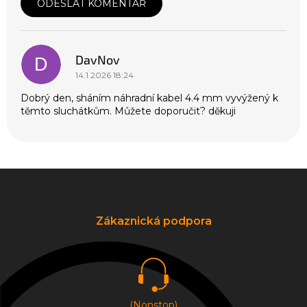
ODESLAT KOMENTÁŘ
V
ý
p
DavNov
i
D
s
14.1.2026 18:24
d
Dobrý den, sháním náhradní kabel 4.4 mm vyvýžený k
i
těmto sluchátkům. Můžete doporučit? děkuji
s
k
u
z
í
Z
á
p
a
Zákaznická podpora
t
í
(Nonstop)