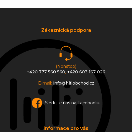
Z
á
p
a
Zákaznická podpora
t
í
(Nonstop)
+420 777 560 560
,
+420 603 167 026
E-mail:
info@hifiobchod.cz
Sledujte nás na Facebooku
Informace pro vás