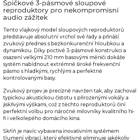
Špičkové 3-pásmové sloupové
reproduktory pro nekompromisní
audio zážitek
Tento vlajkový model sloupových reproduktorů
představuje absolutní vrchol své řady a přináší
zvukový přednes s bezkonkurenční hloubkou a
dynamikou. Díky poctivé 3-pásmové konstrukci a
osazení velkými 210 mm basovými měniči dokáže
systém nabídnout extrémně široké frekvenční
pásmo s hladkými, rychlými a perfektně
kontrolovanými basy.
Zvukový projev je precizně navržen tak, aby zachoval
typickou akustickou čistotu s přirozenými vokály a
jiskřivými výškami, což z těchto reproduktorů činí
perfektní volbu pro náročné milovníky kvalitního hi-
fi i velkolepého domácího kina.
Skříň je navíc vybavena inovativním systémem
tlumení vibrací, který efektivně eliminuje jakékoliv