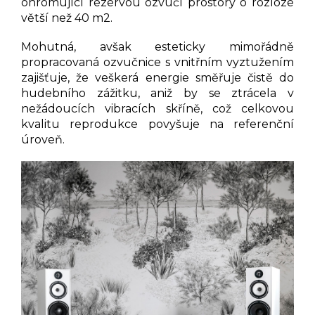
ohromující rezervou ozvučí prostory o rozloze
větší než 40 m2.
Mohutná, avšak esteticky mimořádně
propracovaná ozvučnice s vnitřním vyztužením
zajišťuje, že veškerá energie směřuje čistě do
hudebního zážitku, aniž by se ztrácela v
nežádoucích vibracích skříně, což celkovou
kvalitu reprodukce povyšuje na referenční
úroveň.