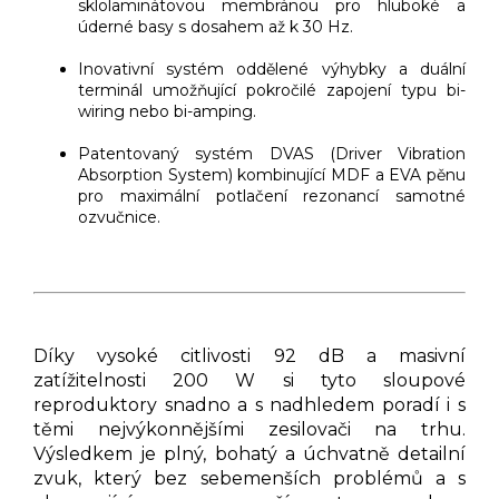
sklolaminátovou membránou pro hluboké a
úderné basy s dosahem až k 30 Hz.
Inovativní systém oddělené výhybky a duální
terminál umožňující pokročilé zapojení typu bi-
wiring nebo bi-amping.
Patentovaný systém DVAS (Driver Vibration
Absorption System) kombinující MDF a EVA pěnu
pro maximální potlačení rezonancí samotné
ozvučnice.
Díky vysoké citlivosti 92 dB a masivní
zatížitelnosti 200 W si tyto sloupové
reproduktory snadno a s nadhledem poradí i s
těmi nejvýkonnějšími zesilovači na trhu.
Výsledkem je plný, bohatý a úchvatně detailní
zvuk, který bez sebemenších problémů a s