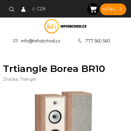
Přejít
na
CZK
NÁKUPNÍ
obsah
KOŠÍK
info@hifiobchod.cz
777 560 560
Trtiangle Borea BR10
Značka:
Triangle