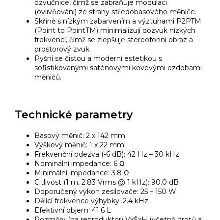
ozvučnice, čímž se zabraňuje modulaci
(ovlivňování) ze strany středobasového měniče.
Skříně s nízkým zabarvením a výztuhami P2PTM
(Point to PointTM) minimalizují dozvuk nízkých
frekvencí, čímž se zlepšuje stereofonní obraz a
prostorový zvuk.
Pyšní se čistou a moderní estetikou s
sofistikovanými saténovými kovovými ozdobami
měničů.
Technické parametry
Basový měnič: 2 x 142 mm
Výškový měnič: 1 x 22 mm
Frekvenční odezva (-6 dB): 42 Hz – 30 kHz
Nominální impedance: 6 Ω
Minimální impedance: 3.8 Ω
Citlivost (1 m, 2.83 Vrms @ 1 kHz): 90.0 dB
Doporučený výkon zesilovače: 25 – 150 W
Dělící frekvence výhybky: 2.4 kHz
Efektivní objem: 41.6 L
Rozměry (na reproduktor) VxŠxH (včetně hrotů a