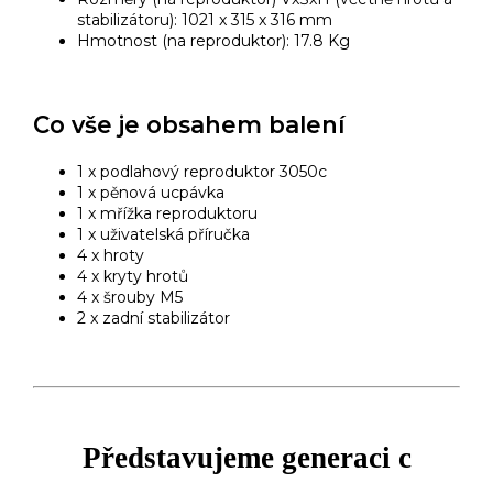
stabilizátoru): 1021 x 315 x 316 mm
Hmotnost (na reproduktor): 17.8 Kg
Co vše je obsahem balení
1 x podlahový reproduktor 3050c
1 x pěnová ucpávka
1 x mřížka reproduktoru
1 x uživatelská příručka
4 x hroty
4 x kryty hrotů
4 x šrouby M5
2 x zadní stabilizátor
Představujeme generaci c