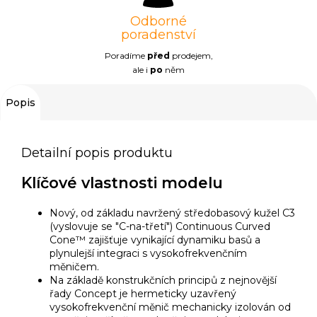
Odborné
poradenství
Poradíme
před
prodejem,
ale i
po
něm
Popis
Detailní popis produktu
Klíčové vlastnosti modelu
Nový, od základu navržený středobasový kužel C3
(vyslovuje se "C-na-třetí") Continuous Curved
Cone™ zajišťuje vynikající dynamiku basů a
plynulejší integraci s vysokofrekvenčním
měničem.
Na základě konstrukčních principů z nejnovější
řady Concept je hermeticky uzavřený
vysokofrekvenční měnič mechanicky izolován od