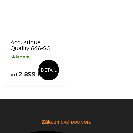
Acoustique
Quality 646-SG
MK II
Skladem
DETAIL
2 899 Kč
od
Z
á
p
a
Zákaznická podpora
t