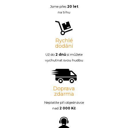
Jsme přes
20 let
na trhu
Rychlé
dodání
Už do
2 dnů
si můžete
vychutnat svou hudbu
Doprava
zdarma
Neplatíte při objednávce
nad
2 000 Kč