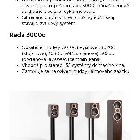
navazuje na úspěšnou řadu 3000i, přináší cenově
dostupný a vysoce výkonný zvuk.
Cílí na audiofily i ty, kteří chtějí vylepšit svůj
stávající zvukový systém.
Řada 3000c
Obsahuje modely: 3010c (regálové), 3020c
(stojanové), 3030c (větší stojanové), 3050c
(podlahové) a 3090c (centrální kanál).
Vhodná pro stereo i 5.1 systémy domácího kina.
Zaměřuje se na oživení hudby i filmového zážitku.