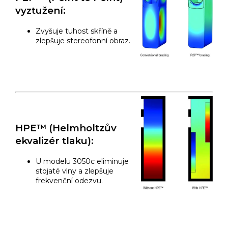
vyztužení:
Zvyšuje tuhost skříně a
zlepšuje stereofonní obraz.
HPE™ (Helmholtzův
ekvalizér tlaku):
U modelu 3050c eliminuje
stojaté vlny a zlepšuje
frekvenční odezvu.