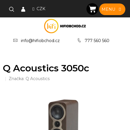
Přejít
na
CZK
NÁKUPNÍ
obsah
KOŠÍK
info@hifiobchod.cz
777 560 560
Q Acoustics 3050c
Značka:
Q Acoustics