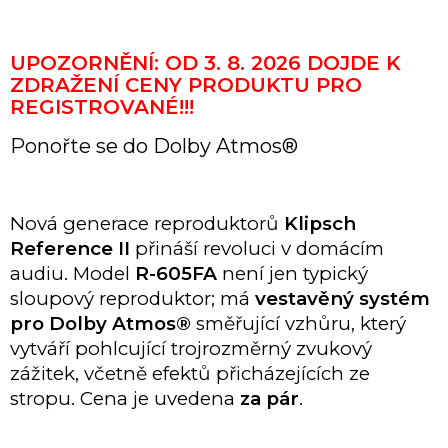
UPOZORNĚNÍ: OD 3. 8. 2026 DOJDE K
ZDRAŽENÍ CENY PRODUKTU PRO
REGISTROVANÉ!!!
Ponořte se do Dolby Atmos®
Nová generace reproduktorů
Klipsch
Reference II
přináší revoluci v domácím
audiu. Model
R-605FA
není jen typický
sloupový reproduktor; má
vestavěný systém
pro Dolby Atmos®
směřující vzhůru, který
vytváří pohlcující trojrozměrný zvukový
zážitek, včetně efektů přicházejících ze
stropu. Cena je uvedena
za pár
.