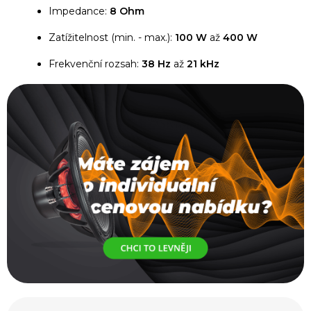
Impedance:
8 Ohm
Zatížitelnost (min. - max.):
100 W
až
400 W
Frekvenční rozsah:
38 Hz
až
21 kHz