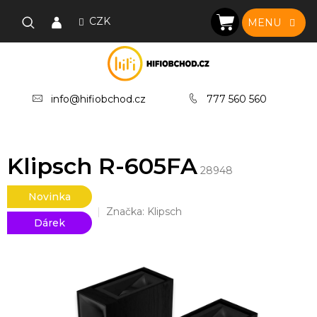
Přejít
na
CZK
NÁKUPNÍ
obsah
KOŠÍK
info@hifiobchod.cz
777 560 560
Klipsch R-605FA
28948
Novinka
Značka:
Klipsch
Dárek