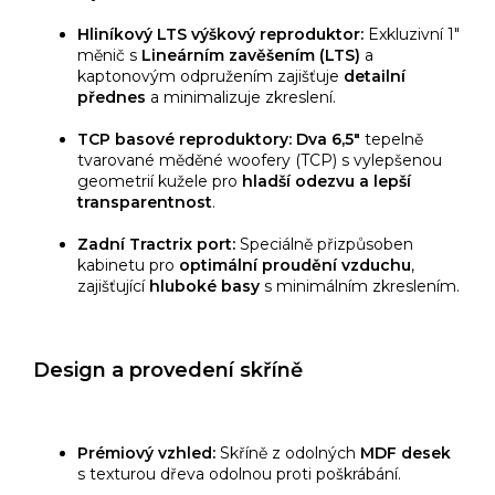
Hliníkový LTS výškový reproduktor:
Exkluzivní 1"
měnič s
Lineárním zavěšením (LTS)
a
kaptonovým odpružením zajišťuje
detailní
přednes
a minimalizuje zkreslení.
TCP basové reproduktory:
Dva 6,5"
tepelně
tvarované měděné woofery (TCP) s vylepšenou
geometrií kužele pro
hladší odezvu a lepší
transparentnost
.
Zadní Tractrix port:
Speciálně přizpůsoben
kabinetu pro
optimální proudění vzduchu
,
zajišťující
hluboké basy
s minimálním zkreslením.
Design a provedení skříně
Prémiový vzhled:
Skříně z odolných
MDF desek
s texturou dřeva odolnou proti poškrábání.