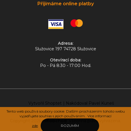
Přijímáme online platby
Adresa:
Služovice 197 74728 Služovice
Otevírací doba:
Po - Pá 8:30 - 17:00 Hod.
Vytvořil Shoptet
|
Nakódoval Pavel Kuneš
Tento web používá soubory cookie. Dalším procházením tohoto webu
vyjadřujete souhlas s jejich používáním.. Více informací
Copyright 2026
Hifiobchod
. Všechna práva vyhrazena.
zde
.
ROZUMÍM