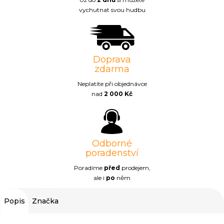
vychutnat svou hudbu
Doprava
zdarma
Neplatíte při objednávce
nad
2 000 Kč
Odborné
poradenství
Poradíme
před
prodejem,
ale i
po
něm
Popis
Značka