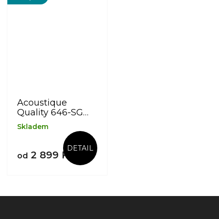
Acoustique
Quality 646-SG
MK II
Skladem
DETAIL
2 899 Kč
od
Z
á