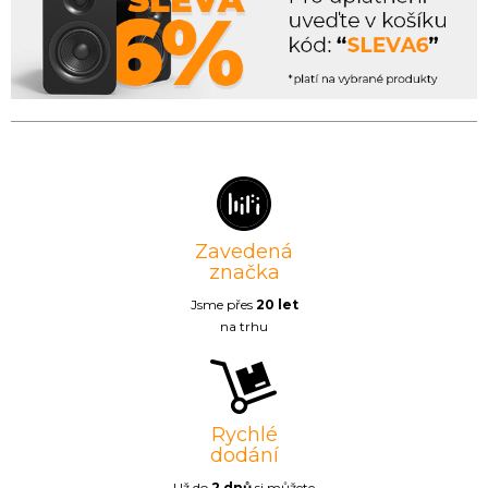
Zavedená
značka
Jsme přes
20 let
na trhu
Rychlé
dodání
Už do
2 dnů
si můžete