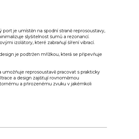
 port je umístěn na spodní straně reprosoustavy,
inimalizuje slyšitelnost šumů a rezonancí.
mi izolátory, které zabraňují šíření vibrací.
 design je podtržen mřížkou, která se připevňuje
umožňuje reprosoustavě pracovat s prakticky
ltrace a design zajišťují rovnoměrnou
rostornému a přirozenému zvuku v jakémkoli