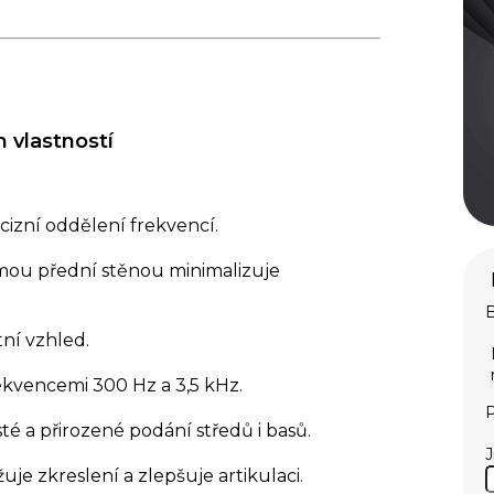
h vlastností
cizní oddělení frekvencí.
mou přední stěnou minimalizuje
B
tní vzhled.
rekvencemi 300 Hz a 3,5 kHz.
P
isté a přirozené podání středů i basů.
žuje zkreslení a zlepšuje artikulaci.