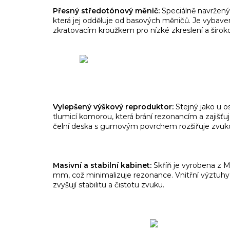
Přesný středotónový měnič:
Speciálně navržený
která jej odděluje od basových měničů. Je vyb
zkratovacím kroužkem pro nízké zkreslení a široko
Vylepšený výškový reproduktor:
Stejný jako u o
tlumicí komorou, která brání rezonancím a zajišťuj
čelní deska s gumovým povrchem rozšiřuje zvu
Masivní a stabilní kabinet:
Skříň je vyrobena z 
mm, což minimalizuje rezonance. Vnitřní výztuh
zvyšují stabilitu a čistotu zvuku.