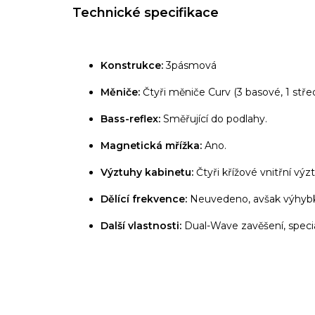
Technické specifikace
Konstrukce:
3pásmová
Měniče:
Čtyři měniče Curv (3 basové, 1 stř
Bass-reflex:
Směřující do podlahy.
Magnetická mřížka:
Ano.
Výztuhy kabinetu:
Čtyři křížové vnitřní výz
Dělící frekvence:
Neuvedeno, avšak výhybka
Další vlastnosti:
Dual-Wave zavěšení, speci