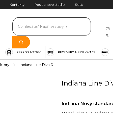
Kontakty
Poslechové studio
Sestava na míru
Č
REPRODUKTORY
RECEIVERY A ZESILOVAČE
ktory
Indiana Line Diva 6
Indiana Line Di
Indiana Nový standard