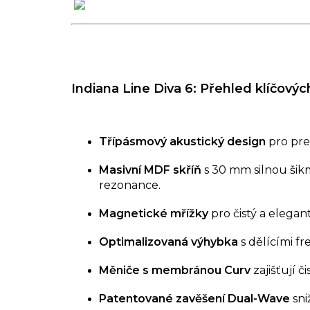
Indiana Line Diva 6: Přehled klíčovýc
Třípásmový akustický design
pro pre
Masivní MDF skříň
s 30 mm silnou šik
rezonance.
Magnetické mřížky
pro čistý a elegan
Optimalizovaná výhybka
s dělícími f
Měniče s membránou Curv
zajišťují č
Patentované zavěšení Dual-Wave
sni