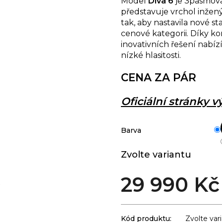
Model
Diva 6
je 3pásmová
představuje vrchol inžený
tak, aby nastavila nové st
cenové kategorii. Díky 
inovativních řešení nabíz
nízké hlasitosti.
CENA ZA PÁR
Oficiální stránky 
Barva
Zvolte variantu
29 990 Kč
Kód produktu:
Zvolte var