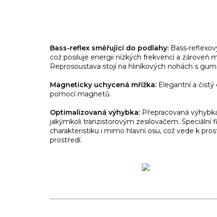
Bass-reflex směřující do podlahy:
Bass-reflexový
což posiluje energii nízkých frekvencí a zároveň m
Reprosoustava stojí na hliníkových nohách s gumový
Magneticky uchycená mřížka:
Elegantní a čistý
pomocí magnetů.
Optimalizovaná výhybka:
Přepracovaná výhybka 
jakýmkoli tranzistorovým zesilovačem. Speciální fi
charakteristiku i mimo hlavní osu, což vede k p
prostředí.