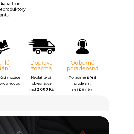
diana Line
reproduktory
iantu
chlé
Doprava
Odborné
dání
zdarma
poradenství
nů
si můžete
Neplatíte při
Poradíme
před
 svou hudbu
objednávce
prodejem,
nad
2 000 Kč
ale i
po
něm