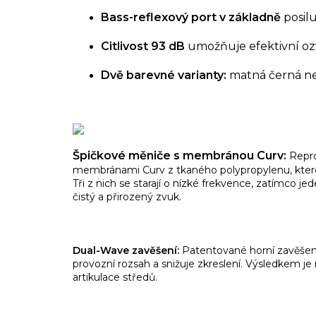
Bass-reflexový port v základně
posilu
Citlivost 93 dB
umožňuje efektivní oz
Dvě barevné varianty:
matná černá neb
Špičkové měniče s membránou Curv:
Repro
membránami Curv z tkaného polypropylenu, které
Tři z nich se starají o nízké frekvence, zatímco je
čistý a přirozený zvuk.
Dual-Wave zavěšení:
Patentované horní zavěšení 
provozní rozsah a snižuje zkreslení. Výsledkem j
artikulace středů.