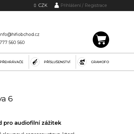
CZK
Přihlášení
lánky a rubriky
info@hifiobchod.cz
777 560 560
NÁKUPNÍ
KOŠÍK
PŘEHRÁVAČE
PŘÍSLUŠENSTVÍ
GRAMOFONY
va 6
 pro audiofilní zážitek