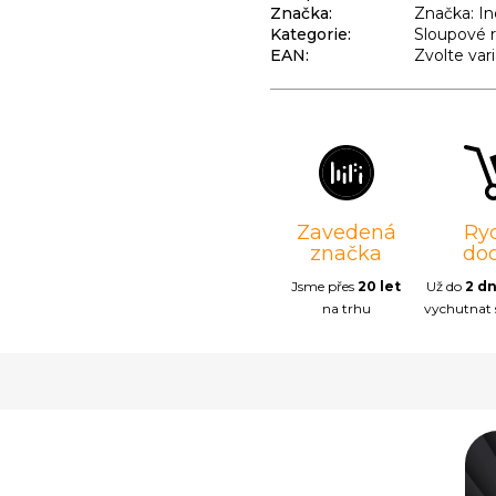
Značka:
Značka: In
Kategorie
:
Sloupové 
EAN
:
Zvolte var
Zavedená
Ry
značka
do
Jsme přes
20 let
Už do
2 d
na trhu
vychutnat