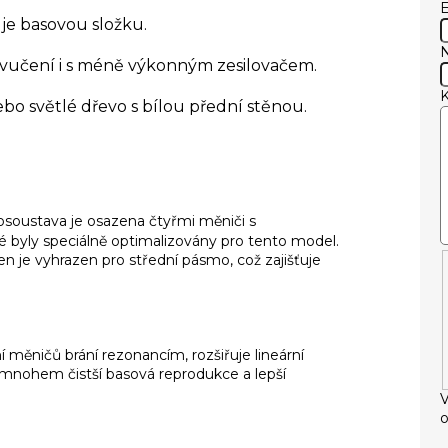
E
je basovou složku.
vučení i s méně výkonným zesilovačem.
o světlé dřevo s bílou přední stěnou.
soustava je osazena čtyřmi měniči s
 byly speciálně optimalizovány pro tento model.
den je vyhrazen pro střední pásmo, což zajišťuje
měničů brání rezonancím, rozšiřuje lineární
e mnohem čistší basová reprodukce a lepší
V
o