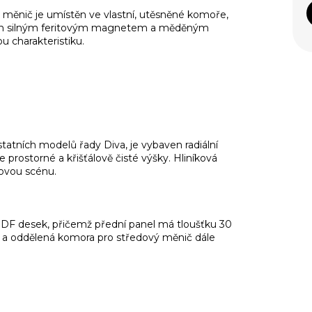
 měnič je umístěn ve vlastní, utěsněné komoře,
aven silným feritovým magnetem a měděným
u charakteristiku.
statních modelů řady Diva, je vybaven radiální
e prostorné a křišťálově čisté výšky. Hliníková
kovou scénu.
MDF desek, přičemž přední panel má tloušťku 30
y a oddělená komora pro středový měnič dále