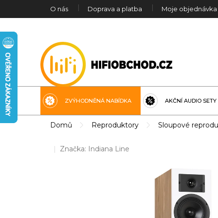
Přejít
O nás
Doprava a platba
Moje objednávka
na
obsah
ZVÝHODNĚNÁ NABÍDKA
AKČNÍ AUDIO SETY
Domů
Reproduktory
Sloupové reprodu
Značka:
Indiana Line