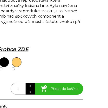
 sloupová reprosoustava, která
rství značky Indiana Line. Byla navržena
andardy v reprodukci zvuku, a to i ve své
kombinaci špičkových komponent a
í výjimečnou účinnost a čistotu zvuku i při
výrobce ZDE
Přidat do košíku
iantu