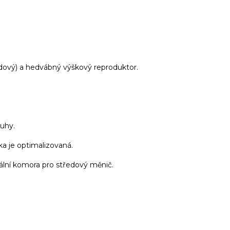
edový) a hedvábný výškový reproduktor.
tuhy.
 je optimalizovaná.
ální komora pro středový měnič.