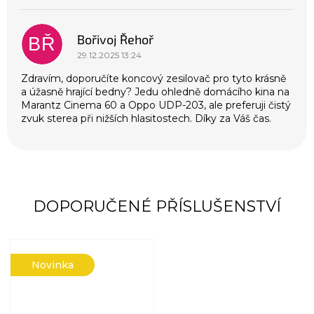
V
ý
p
Bořivoj Řehoř
i
BŘ
s
29.12.2025 13:24
d
Zdravím, doporučíte koncový zesilovač pro tyto krásně
i
a úžasně hrající bedny? Jedu ohledně domácího kina na
s
Marantz Cinema 60 a Oppo UDP-203, ale preferuji čistý
k
zvuk sterea při nižších hlasitostech. Díky za Váš čas.
u
z
í
DOPORUČENÉ PŘÍSLUŠENSTVÍ
Novinka