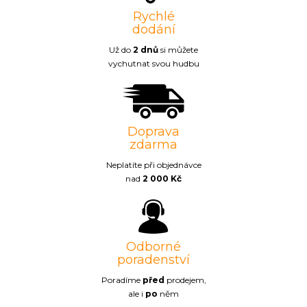
Rychlé
dodání
Už do
2 dnů
si můžete
vychutnat svou hudbu
Doprava
zdarma
Neplatíte při objednávce
nad
2 000 Kč
Odborné
poradenství
Poradíme
před
prodejem,
ale i
po
něm