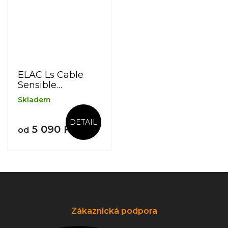
ELAC Ls Cable
Sensible
Reference 3m/4.5
Skladem
m
DETAIL
5 090 Kč
od
Z
á
p
a
Zákaznická podpora
t