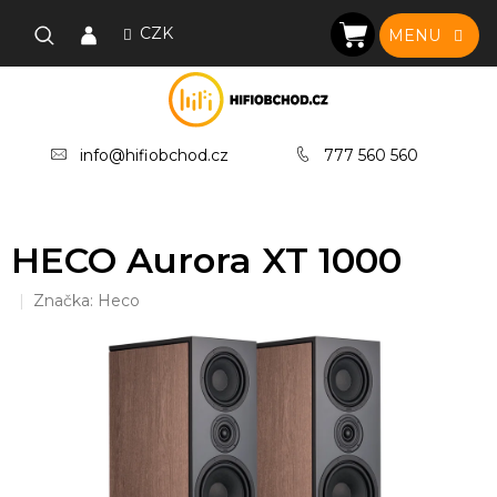
Přejít
na
CZK
NÁKUPNÍ
obsah
KOŠÍK
info@hifiobchod.cz
777 560 560
HECO Aurora XT 1000
Značka:
Heco