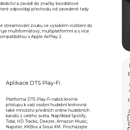
ědictví a zavádí do značky bezdrátové
které odpovídají přechodu od zavedené řady
vé streamování zvuku ve vysokém rozlišení do
uje multiformátový, multiplatformní a s více
ompatibilitou s Apple AirPlay 2.
B
Aplikace DTS Play-Fi
Platforma DTS Play-Fi nabízí kromě
P
přístupu k vaší osobní hudební knihovně
také množství předních online hudebních
kanálů z celého světa. Například Spotify,
Tidal, HD Tracks, Deezer, Amazon Music,
E
Napster, KKBox a Sirius XM. Procházejte