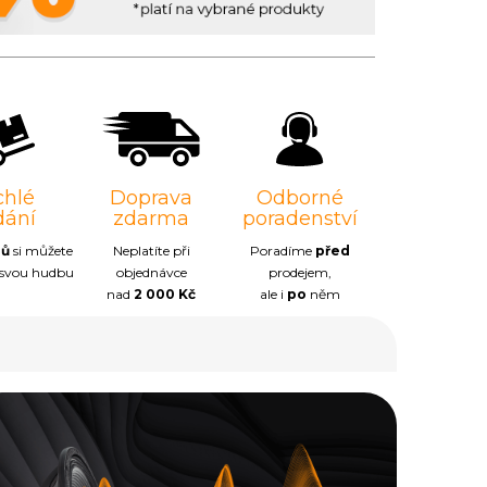
chlé
Doprava
Odborné
dání
zdarma
poradenství
nů
si můžete
Neplatíte při
Poradíme
před
 svou hudbu
objednávce
prodejem,
nad
2 000 Kč
ale i
po
něm