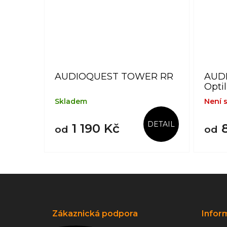
AUDIOQUEST TOWER RR
AUDI
Opti
Skladem
Není 
DETAIL
1 190 Kč
8
od
od
Z
á
p
a
Zákaznická podpora
Infor
t