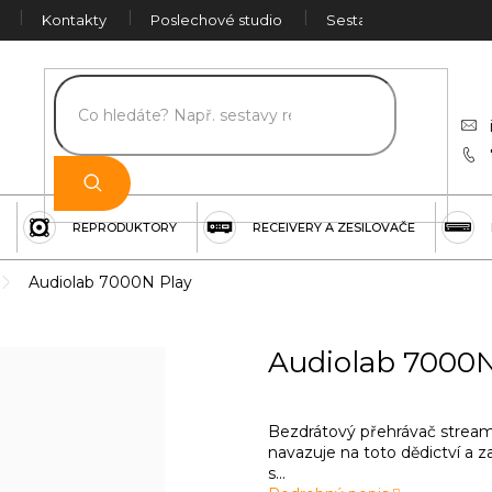
Kontakty
Poslechové studio
Sestava na míru
Č
REPRODUKTORY
RECEIVERY A ZESILOVAČE
Audiolab 7000N Play
Audiolab 7000N
Bezdrátový přehrávač strea
navazuje na toto dědictví a 
s...