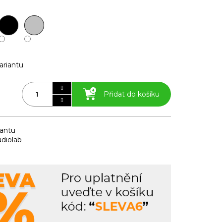
ariantu
Přidat do košíku
iantu
diolab