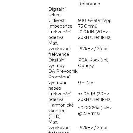
Reference
Digitální
sekce
Citlivost
500 +/- 50mVpp
Impedance
75 Ohmů
Frekvenční
-0.01dB (20Hz-
odezva
20kHz, ref.1kHz)
Max.
vzorkovací
192kHz / 24-bit
frekvence
Digitální
RCA, Koaxiální,
výstupy
Optický
DA Převodník
Proměnné
výstupní
0 – 2.1V
napětí
Frekvenční
+/-0.5dB (20Hz-
odezva
20kHz, ref.1kHz)
Harmonické
<0.0005% (1kHz
zkreslení
@2.1Vrms)
(THD)
Max.
vzorkovací
192kHz / 24-bit