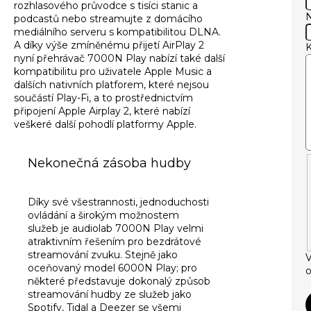
rozhlasového průvodce s tisíci stanic a
podcastů nebo streamujte z domácího
mediálního serveru s kompatibilitou DLNA.
A díky výše zmíněnému přijetí AirPlay 2
nyní přehrávač 7000N Play nabízí také další
kompatibilitu pro uživatele Apple Music a
dalších nativních platforem, které nejsou
součástí Play-Fi, a to prostřednictvím
připojení Apple Airplay 2, které nabízí
veškeré další pohodlí platformy Apple.
Nekonečná zásoba hudby
Díky své všestrannosti, jednoduchosti
ovládání a širokým možnostem
služeb je audiolab 7000N Play velmi
atraktivním řešením pro bezdrátové
streamování zvuku. Stejně jako
V
oceňovaný model 6000N Play; pro
o
některé představuje dokonalý způsob
streamování hudby ze služeb jako
Spotify, Tidal a Deezer se všemi