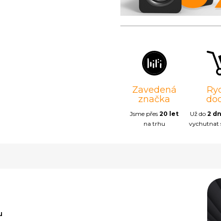
Zavedená
Ry
značka
do
Jsme přes
20 let
Už do
2 d
na trhu
vychutnat
u