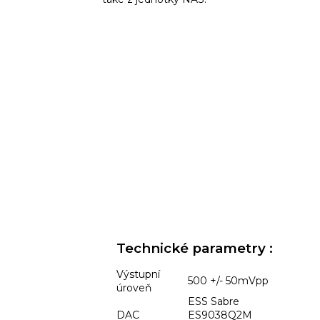
Technické parametry :
Výstupní
500 +/- 50mVpp
úroveň
ESS Sabre
DAC
ES9038Q2M