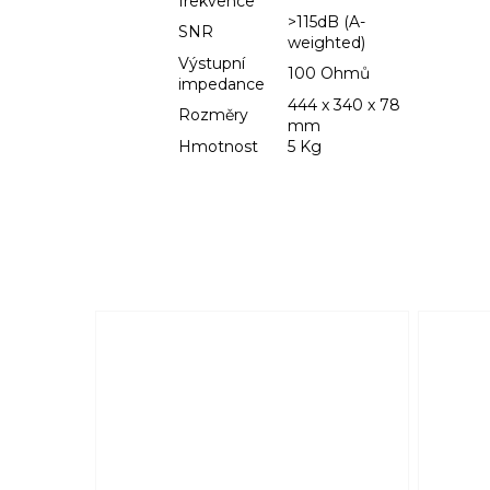
frekvence
>115dB (A-
SNR
weighted)
Výstupní
100 Ohmů
impedance
444 x 340 x 78
Rozměry
mm
Hmotnost
5 Kg