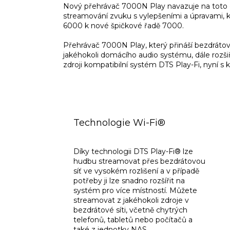
Nový přehrávač 7000N Play navazuje na toto d
streamování zvuku s vylepšeními a úpravami, 
6000 k nové špičkové řadě 7000.
Přehrávač 7000N Play, který přináší bezdráto
jakéhokoli domácího audio systému, dále rozšiř
zdroji kompatibilní systém DTS Play-Fi, nyní s k
Technologie Wi-Fi®
Díky technologii DTS Play-Fi® lze
hudbu streamovat přes bezdrátovou
síť ve vysokém rozlišení a v případě
potřeby ji lze snadno rozšířit na
systém pro více místností. Můžete
streamovat z jakéhokoli zdroje v
bezdrátové síti, včetně chytrých
telefonů, tabletů nebo počítačů a
také z jednotky NAS.