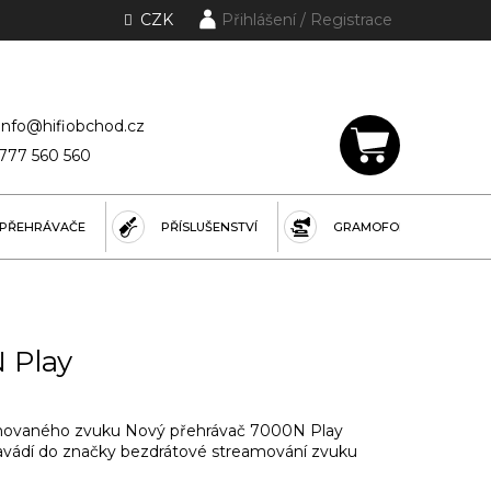
CZK
Přihlášení
lánky a rubriky
info@hifiobchod.cz
777 560 560
NÁKUPNÍ
KOŠÍK
PŘEHRÁVAČE
PŘÍSLUŠENSTVÍ
GRAMOFONY
 Play
movaného zvuku Nový přehrávač 7000N Play
zavádí do značky bezdrátové streamování zvuku