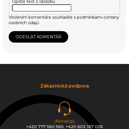
Opište text z obrázku
Vložením komentáře souhlasíte s
podmínkami ochrany
osobních údajů
ODESLAT KOMENTÁŘ
Z
á
p
a
Zákaznická podpora
t
í
(Nonstop)
+420 777 560 560
,
+420 603 167 026