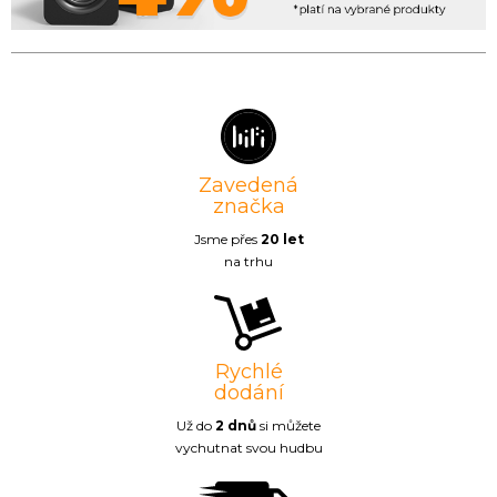
Zavedená
značka
Jsme přes
20 let
na trhu
Rychlé
dodání
Už do
2 dnů
si můžete
vychutnat svou hudbu