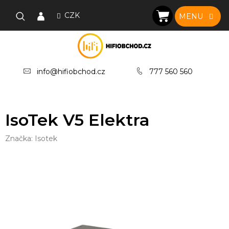
Přejít
na
CZK
NÁKUPNÍ
obsah
KOŠÍK
info@hifiobchod.cz
777 560 560
IsoTek V5 Elektra
Značka:
Isotek