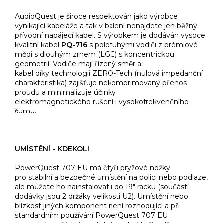
AudioQuest je široce respektován jako výrobce
vynikající kabeláže a tak v balení nenajdete jen běžný
přívodní napájecí kabel. S výrobkem je dodáván vysoce
kvalitní kabel
PQ-716
s polotuhými vodiči z prémiové
mědi s dlouhým zrnem (LGC) s koncentrickou
geometrií. Vodiče mají řízený směr a
kabel díky technologii ZERO-Tech (nulová impedanční
charakteristika) zajišťuje nekomprimovaný přenos
proudu a minimalizuje účinky
elektromagnetického rušení i vysokofrekvenčního
šumu.
UMÍSTĚNÍ - KDEKOLI
PowerQuest 707 EU má čtyři pryžové nožky
pro stabilní a bezpečné umístění na polici nebo podlaze,
ale můžete ho nainstalovat i do 19" racku (součástí
dodávky jsou 2 držáky velikosti U2). Umístění nebo
blízkost jiných komponent není rozhodující a při
standardním používání PowerQuest 707 EU