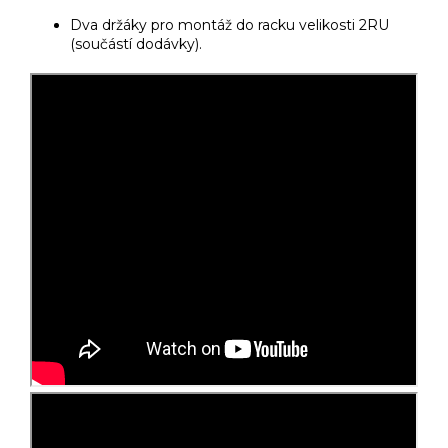
Dva držáky pro montáž do racku velikosti 2RU
(součástí dodávky).