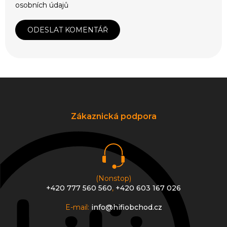
osobních údajů
ODESLAT KOMENTÁŘ
Z
á
p
a
Zákaznická podpora
t
í
(Nonstop)
+420 777 560 560
,
+420 603 167 026
E-mail:
info@hifiobchod.cz