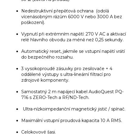
Nedestruktivní přepěťová ochrana (odolá
vícenásobným rázům 6000 V nebo 3000 A bez
poškození).
Vypnutí při extrémním napětí: 270 V AC a aktivací
relé hlavního obvodu za méně než 0,25 sekundy.
Automatický reset, jakmile se vstupní napětí vrátí
do bezpečného rozsahu.
3 vysokoproudé zásuvky pro zesilovače + 4
oddělené výstupy s ultra-lineární filtrací pro
zdrojové komponenty.
Samostatný 2 m napájecí kabel AudioQuest PQ-
716 s ZERO-Tech a RF/ND-Tech.
Ultra-nízkoimpedanční magnetický jistič / spínač.
Maximální vstupní proudová kapacita 10 A RMS.
Celokovové šasi.