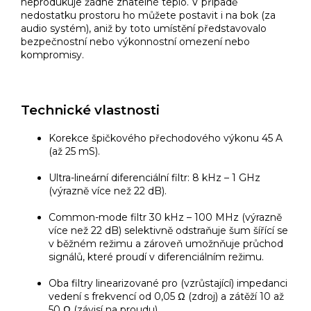
neprodukuje žádné znatelné teplo. V případě
nedostatku prostoru ho můžete postavit i na bok (za
audio systém), aniž by toto umístění představovalo
bezpečnostní nebo výkonnostní omezení nebo
kompromisy.
Technické vlastnosti
Korekce špičkového přechodového výkonu 45 A
(až 25 mS).
Ultra-lineární diferenciální filtr: 8 kHz – 1 GHz
(výrazně více než 22 dB).
Common-mode filtr 30 kHz – 100 MHz (výrazně
více než 22 dB) selektivně odstraňuje šum šířící se
v běžném režimu a zároveň umožnňuje průchod
signálů, které proudí v diferenciálním režimu.
Oba filtry linearizované pro (vzrůstající) impedanci
vedení s frekvencí od 0,05 Ω (zdroj) a zátěží 10 až
50 Ω (závisí na proudu).