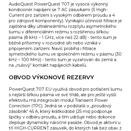
AudioQuest PowerQuest 707 je vysoce výkonný
kondicionér napájení se 7 AC zásuvkami (3 High-
Current pro zařízení s vysokým odběrem proudu a 4
pro zdrojové komponenty). Vynikající účinnost filtrace je
zajištěna díky ultralineárnímu rozptylu asymetrického
šumu v diferenciálním režimu s rozšířenou šířkou
pásma (8 kHz – 1 GHz, více než 22 dB) - tento šum je
běžně přítomný v rozvodné síti nebo vzniká v
připojeném zařízení. Navíc probíhá i filtrace
symetrického šumu ve společném režimu v pásmu (30
kHz – 100 MHz) - tento šum je vyzařován do země a
na „nulový“ kontakt napájecích kabelů.
OBVOD VÝKONOVÉ REZERVY
PowerQuest 707 EU využívá obvod pro potlačení šumu
s nejširší šířkou pásma ve své třídě, ale pro ještě vyšší
efektivitu má integrován modul Transient Power
Correction (TPC). Jedná se v podstatě o „proudový
zásobník“ 45 A, který krátkodobě (25 ms) podporuje
špičky v odběru proudu, a tím udržuje nebo dokonce
zlepšuje dynamicky náročné pasáže. Obvod je aktivní u
tří HIGH-CURRENT zásuvek, do kterých tak bez obav z