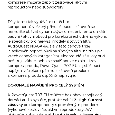
komprese můžete zapojit zesilovače, aktivní
reproduktory nebo subwoofery.
Díky tomu tak využíváte i u těchto
komponentů veškerý přínos filtrace a zároveň se
nemusíte obávat dynamických omezení. Tento unikátní
pasivní / aktivní obvod pro korekci přechodného výkonu
je specifický pro nejvyšší modely síťových filtrů
AudioQuest NIAGARA, ale v této cenové třídě
je aplikován poprvé. Většina síťových filtrů na trhu (ve
všech cenových kategoriích), silnoproudé zásuvky buď
nefiltruje vůbec, nebo se snaží pouze minimalizovat
kompresi proudu, PowerQuest 707 EU zajistí filtraci
napájení v širokém pásmu a zároveň problém
s kompresí proudu úspěšně napravuje.
DOKONALÉ NAPÁJENÍ PRO CELÝ SYSTÉM
K PowerQuest 707 EU můžete bez obav zapojit celý
domácí audio systém, protože nabízí
3 High-Current
zásuvky
pro komponenty s proměnným proudem
(výkonové zesilovače, aktivní reproduktory, A/V
přijímače, subwoofery atd.) a
4 zásuvky s lineárním