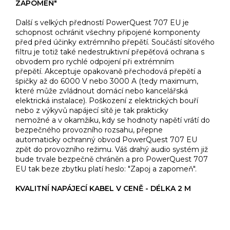
ZAPOMEŇ"
Další s velkých předností PowerQuest 707 EU je
schopnost ochránit všechny připojené komponenty
před před účinky extrémního přepětí. Součástí síťového
filtru je totiž také nedestruktivní přepěťová ochrana s
obvodem pro rychlé odpojení při extrémním
přepětí. Akceptuje opakovaně přechodová přepětí a
špičky až do 6000 V nebo 3000 A (tedy maximum,
které může zvládnout domácí nebo kancelářská
elektrická instalace). Poškození z elektrických bouří
nebo z výkyvů napájecí sítě je tak prakticky
nemožné a v okamžiku, kdy se hodnoty napětí vrátí do
bezpečného provozního rozsahu, přepne
automaticky ochranný obvod PowerQuest 707 EU
zpět do provozního režimu. Váš drahý audio systém již
bude trvale bezpečně chráněn a pro PowerQuest 707
EU tak beze zbytku platí heslo: "Zapoj a zapomeň".
KVALITNÍ NAPÁJECÍ KABEL V CENĚ - DÉLKA 2 M