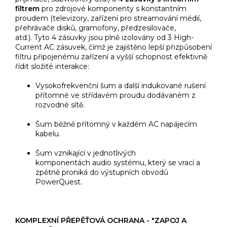
filtrem
pro zdrojové komponenty s konstantním
proudem (televizory, zařízení pro streamování médií,
přehrávače disků, gramofony, předzesilovače,
atd.). Tyto 4 zásuvky jsou plně izolovány od 3 High-
Current AC zásuvek, čímž je zajištěno lepší přizpůsobení
filtru připojenému zařízení a vyšší schopnost efektivně
řídit složité interakce:
Vysokofrekvenční šum a další indukované rušení
přítomné ve střídavém proudu dodávaném z
rozvodné sítě.
Šum běžně přítomný v každém AC napájecím
kabelu.
Šum vznikající v jednotlivých
komponentách audio systému, který se vrací a
zpětně proniká do výstupních obvodů
PowerQuest.
KOMPLEXNÍ PŘEPĚŤOVÁ OCHRANA - "ZAPOJ A