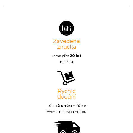
Zavedená
značka
Jsme přes
20 let
na trhu
Rychlé
dodání
Už do
2 dnů
si můžete
vychutnat svou hudbu