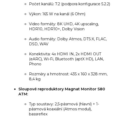
Počet kanálů: 7.2 (podpora konfigurace 5.2.2)
Výkon: 165 W na kanál (6 Ohm)
Video formáty: 8K UHD, 4K upscaling,
HDR10, HDR10+, Dolby Vision
Audio formáty: Dolby Atmos, DTS:X, FLAC,
DSD, WAV
Konektivita: 4x HDMI IN, 2x HDMI OUT
(eARC), Wi-Fi, Bluetooth (aptX HD), LAN,
Phono
Rozměry a hmotnost: 435 x 160 x 328 mm,
8,4 kg
Sloupové reproduktory Magnat Monitor S80
ATM:
Typ soustavy: 2,5-pásmová (hlavní) + 1-
pásmová koaxiální (Atmos modul),
bassreflex