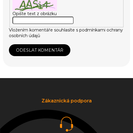
Opište text z obrázku
Vložením komentáře souhlasíte s
podmínkami ochrany
osobních údajů
ODESLAT KOMENTÁŘ
Z
á
p
a
Zákaznická podpora
t
í