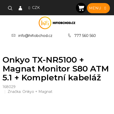
Přejít
na
CZK
NÁKUPNÍ
obsah
KOŠÍK
info@hifiobchod.cz
777 560 560
Onkyo TX-NR5100 +
Magnat Monitor S80 ATM
5.1 + Kompletní kabeláž
168029
Značka:
Onkyo + Magnat