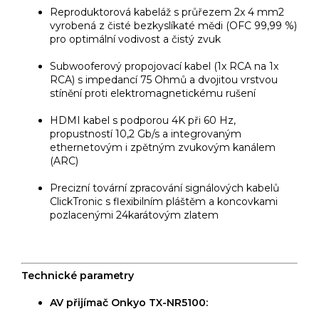
Reproduktorová kabeláž s průřezem 2x 4 mm2
vyrobená z čisté bezkyslíkaté mědi (OFC 99,99 %)
pro optimální vodivost a čistý zvuk
Subwooferový propojovací kabel (1x RCA na 1x
RCA) s impedancí 75 Ohmů a dvojitou vrstvou
stínění proti elektromagnetickému rušení
HDMI kabel s podporou 4K při 60 Hz,
propustností 10,2 Gb/s a integrovaným
ethernetovým i zpětným zvukovým kanálem
(ARC)
Precizní tovární zpracování signálových kabelů
ClickTronic s flexibilním pláštěm a koncovkami
pozlacenými 24karátovým zlatem
Technické parametry
AV přijímač Onkyo TX-NR5100: