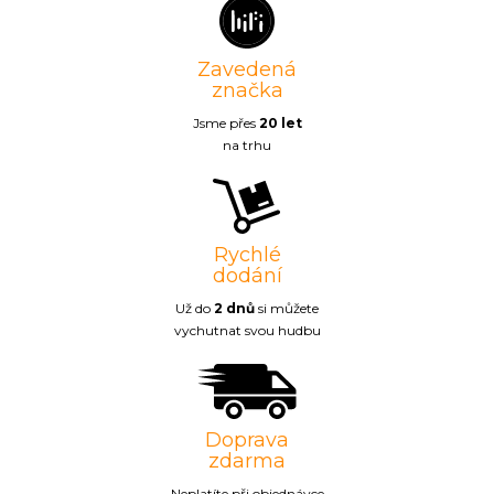
Zavedená
značka
Jsme přes
20 let
na trhu
Rychlé
dodání
Už do
2 dnů
si můžete
vychutnat svou hudbu
Doprava
zdarma
Neplatíte při objednávce