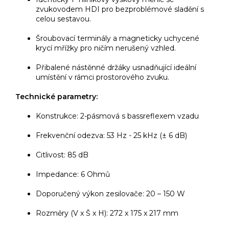
zvukovodem HDI pro bezproblémové sladění s
celou sestavou.
Šroubovací terminály a magneticky uchycené
krycí mřížky pro ničím nerušený vzhled.
Přibalené nástěnné držáky usnadňující ideální
umístění v rámci prostorového zvuku.
Technické parametry:
Konstrukce: 2-pásmová s bassreflexem vzadu
Frekvenční odezva: 53 Hz - 25 kHz (± 6 dB)
Citlivost: 85 dB
Impedance: 6 Ohmů
Doporučený výkon zesilovače: 20 – 150 W
Rozměry (V x Š x H): 272 x 175 x 217 mm