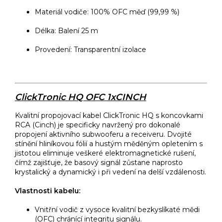
Materiál vodiče: 100% OFC měď (99,99 %)
Délka: Balení 25 m
Provedení: Transparentní izolace
ClickTronic HQ OFC 1xCINCH
Kvalitní propojovací kabel ClickTronic HQ s koncovkami
RCA (Cinch) je specificky navržený pro dokonalé
propojení aktivního subwooferu a receiveru. Dvojité
stínění hliníkovou fólií a hustým měděným opletením s
jistotou eliminuje veškeré elektromagnetické rušení,
čímž zajišťuje, že basový signál zůstane naprosto
krystalický a dynamický i při vedení na delší vzdálenosti.
Vlastnosti kabelu:
Vnitřní vodič z vysoce kvalitní bezkyslíkaté mědi
(OFC) chránící integritu signálu.