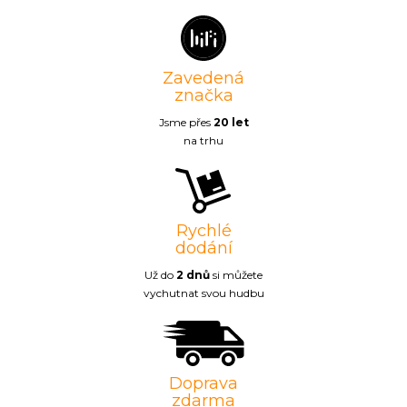
Zavedená
značka
Jsme přes
20 let
na trhu
Rychlé
dodání
Už do
2 dnů
si můžete
vychutnat svou hudbu
Doprava
zdarma