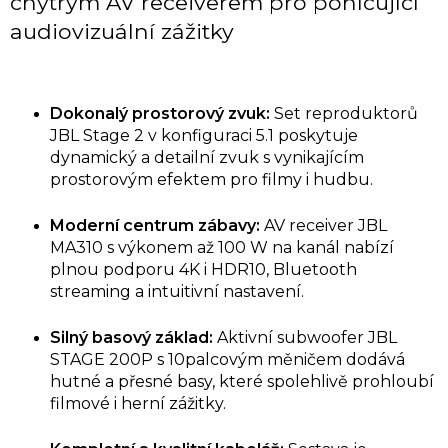
chytrým AV receiverem pro pohlcující
audiovizuální zážitky
Dokonalý prostorový zvuk:
Set reproduktorů
JBL Stage 2 v konfiguraci 5.1 poskytuje
dynamický a detailní zvuk s vynikajícím
prostorovým efektem pro filmy i hudbu.
Moderní centrum zábavy:
AV receiver JBL
MA310 s výkonem až 100 W na kanál nabízí
plnou podporu 4K i HDR10, Bluetooth
streaming a intuitivní nastavení.
Silný basový základ:
Aktivní subwoofer JBL
STAGE 200P s 10palcovým měničem dodává
hutné a přesné basy, které spolehlivě prohloubí
filmové i herní zážitky.