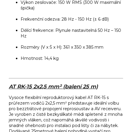
Výkon zesilovače: 150 W RMS (300 W maximální
špička)
Frekvenční odezva: 28 Hz - 150 Hz (± 6 dB)
Dělící frekvence: Plynule nastavitelná 50 Hz – 150
Hz
Rozměry (V x Š x H): 361 x 350 x 385 mm
Hmotnost: 14,4 kg
AT RK-15 2x2,5 mm² (balení 25 m)
Vysoce flexibilní reproduktorový kabel AT RK-15 s
průřezem vodičů 2x2,5 mm² představuje ideální volbu
pro bezztrátové propojení reprosoustav a AV receiveru.
Je vyroben z čisté bezkyslíkaté mědi spletené z mnoha
jemných vláken, což napomáhá skvělé vodivosti i
snadné ohebnosti pro instalaci pod lišty či za nábytek.
Dodávané 25metrové balení pohodlně vystačí pro