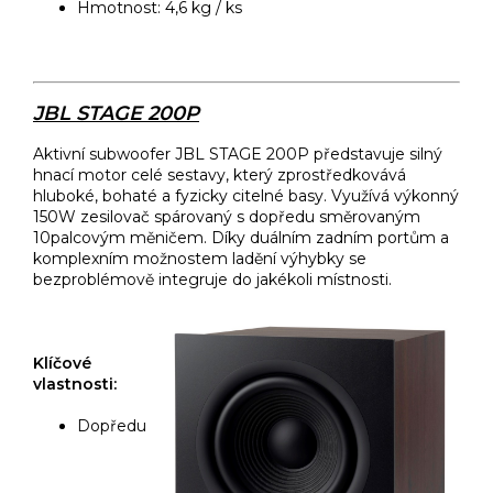
Hmotnost: 4,6 kg / ks
JBL STAGE 200P
Aktivní subwoofer JBL STAGE 200P představuje silný
hnací motor celé sestavy, který zprostředkovává
hluboké, bohaté a fyzicky citelné basy. Využívá výkonný
150W zesilovač spárovaný s dopředu směrovaným
10palcovým měničem. Díky duálním zadním portům a
komplexním možnostem ladění výhybky se
bezproblémově integruje do jakékoli místnosti.
Klíčové
vlastnosti:
Dopředu