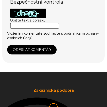
Bezpečnostní kontrola
Opište text z obrázku
Vložením komentáře souhlasíte s
podmínkami ochrany
osobních údajů
ODESLAT KOMENTÁŘ
Z
á
p
a
Zákaznická podpora
t
í