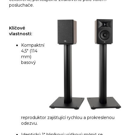
posluchače.
Klíčové
vlastnosti:
Kompaktní
4,5" (114
mm)
basový
reproduktor zajišťující rychlou a prokreslenou
odezvu.
Identický 1" hliníkový výškový měnič se