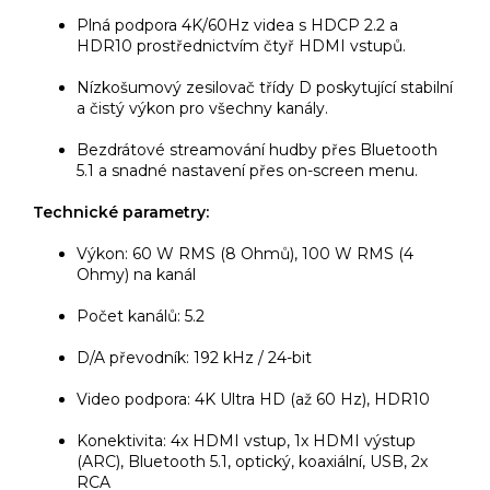
Plná podpora 4K/60Hz videa s HDCP 2.2 a
HDR10 prostřednictvím čtyř HDMI vstupů.
Nízkošumový zesilovač třídy D poskytující stabilní
a čistý výkon pro všechny kanály.
Bezdrátové streamování hudby přes Bluetooth
5.1 a snadné nastavení přes on-screen menu.
Technické parametry:
Výkon: 60 W RMS (8 Ohmů), 100 W RMS (4
Ohmy) na kanál
Počet kanálů: 5.2
D/A převodník: 192 kHz / 24-bit
Video podpora: 4K Ultra HD (až 60 Hz), HDR10
Konektivita: 4x HDMI vstup, 1x HDMI výstup
(ARC), Bluetooth 5.1, optický, koaxiální, USB, 2x
RCA