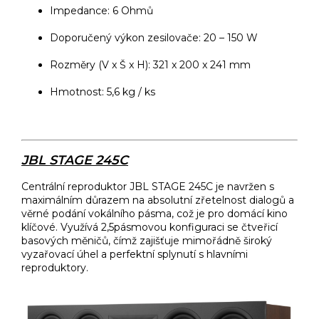
Impedance: 6 Ohmů
Doporučený výkon zesilovače: 20 – 150 W
Rozměry (V x Š x H): 321 x 200 x 241 mm
Hmotnost: 5,6 kg / ks
JBL STAGE 245C
Centrální reproduktor JBL STAGE 245C je navržen s
maximálním důrazem na absolutní zřetelnost dialogů a
věrné podání vokálního pásma, což je pro domácí kino
klíčové. Využívá 2,5pásmovou konfiguraci se čtveřicí
basových měničů, čímž zajišťuje mimořádně široký
vyzařovací úhel a perfektní splynutí s hlavními
reproduktory.