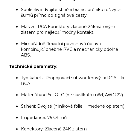
Spolehlivé dvojité stínění bránící průniku rušivých
šumů přímo do signálové cesty.
Masivní RCA konektory zlacené 24karátovým
zlatem pro nejlepší možný kontakt.
Mimořádně flexibilní povrchová úprava
kombinující ohebné PVC a mechanicky odolné
ABS.
Technické parametry:
Typ kabelu: Propojovací subwooferový 1x RCA - 1x
RCA
Materiál vodiče: OFC (bezkyslíkatá měď, AWG 22)
Stínění: Dvojité (hliníková fólie + měděné opletení)
Impedance: 75 Ohmů
Konektory: Zlacené 24K zlatem