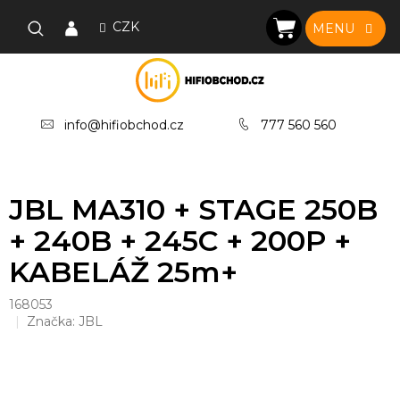
Přejít
na
CZK
NÁKUPNÍ
obsah
KOŠÍK
info@hifiobchod.cz
777 560 560
JBL MA310 + STAGE 250B
+ 240B + 245C + 200P +
KABELÁŽ 25m+
168053
Značka:
JBL