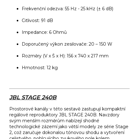
Frekvenční odezva: 55 Hz - 25 kHz (± 6 dB)
Citlivost: 91 dB
Impedance: 6 Ohmů
Doporučený výkon zesilovače: 20 – 150 W
Rozměry (V x Š x H): 156 x 740 x 217 mm
Hmotnost: 12 kg
JBL STAGE 240B
Prostorové kanály v této sestavě zastupují kompaktní
regálové reproduktory JBL STAGE 240B. Navzdory
svým menším rozměrům nabízejí shodné
technologické zázemí jako větší modely ze série Stage
2, což zaručuje dokonalou tónovou shodu a vytvoření
celistvého, pohlcujícího zvukového pole kolem