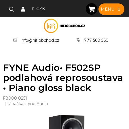
Přejít
na
CZK
NÁKUPNÍ
obsah
KOŠÍK
info@hifiobchod.cz
777 560 560
FYNE Audio• F502SP
podlahová reprosoustava
• Piano gloss black
F8000 0251
Značka:
Fyne Audio