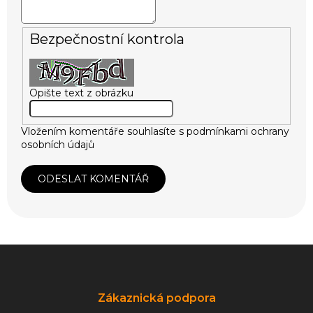
Bezpečnostní kontrola
Opište text z obrázku
Vložením komentáře souhlasíte s
podmínkami ochrany
osobních údajů
ODESLAT KOMENTÁŘ
Z
á
p
a
Zákaznická podpora