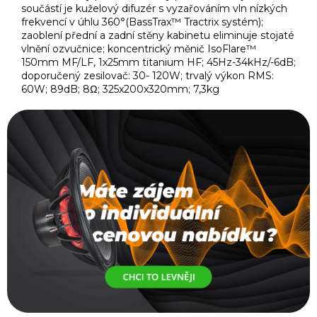
součástí je kuželový difuzér s vyzařováním vln nízkých
frekvencí v úhlu 360°(BassTrax™ Tractrix systém);
zaoblení přední a zadní stěny kabinetu eliminuje stojaté
vlnění ozvučnice; koncentrický měnič IsoFlare™
150mm MF/LF, 1x25mm titanium HF; 45Hz-34kHz/-6dB;
doporučený zesilovač: 30- 120W; trvalý výkon RMS:
60W; 89dB; 8Ω; 325x200x320mm; 7,3kg