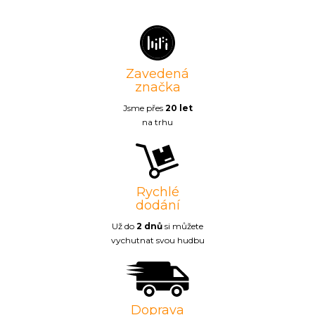
Zavedená
značka
Jsme přes
20 let
na trhu
Rychlé
dodání
Už do
2 dnů
si můžete
vychutnat svou hudbu
Doprava