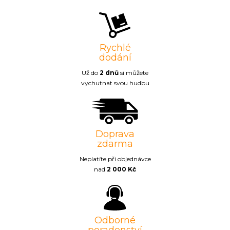
Rychlé
dodání
Už do
2 dnů
si můžete
vychutnat svou hudbu
Doprava
zdarma
Neplatíte při objednávce
nad
2 000 Kč
Odborné