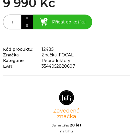
9 990 Kč
Přidat do košíku
Kód produktu:
12485
Značka:
Značka: FOCAL
Kategorie
:
Reproduktory
EAN
:
3544052820607
Zavedená
značka
Jsme přes
20 let
na trhu