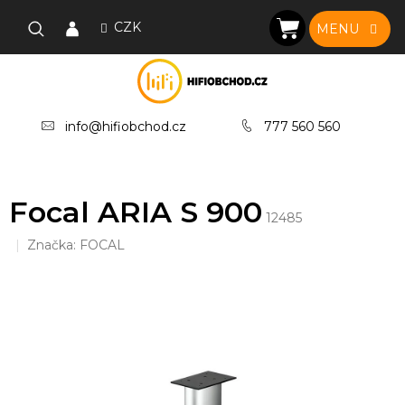
Přejít
na
CZK
NÁKUPNÍ
obsah
KOŠÍK
info@hifiobchod.cz
777 560 560
Focal ARIA S 900
12485
Značka:
FOCAL