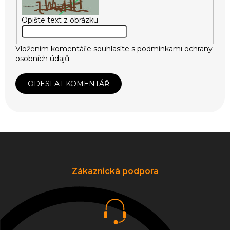
Opište text z obrázku
Vložením komentáře souhlasíte s
podmínkami ochrany
osobních údajů
ODESLAT KOMENTÁŘ
Z
á
p
a
Zákaznická podpora
t
í