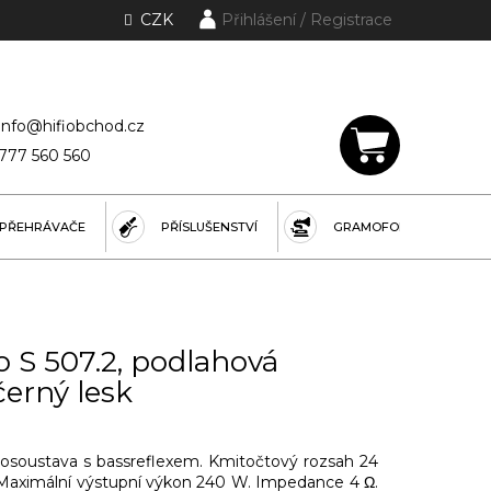
CZK
Přihlášení
lánky a rubriky
info@hifiobchod.cz
777 560 560
NÁKUPNÍ
KOŠÍK
PŘEHRÁVAČE
PŘÍSLUŠENSTVÍ
GRAMOFONY
 S 507.2, podlahová
černý lesk
osoustava s bassreflexem. Kmitočtový rozsah 24
. Maximální výstupní výkon 240 W. Impedance 4 Ω.