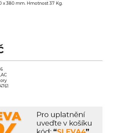
70 x 380 mm. Hmotnost 37 Kg.
č
76
LAC
ory
4761