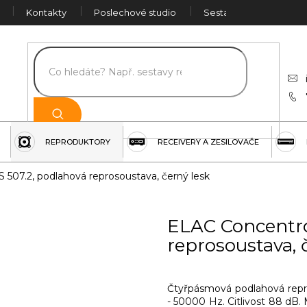
Kontakty
Poslechové studio
Sestava na míru
Č
REPRODUKTORY
RECEIVERY A ZESILOVAČE
 507.2, podlahová reprosoustava, černý lesk
ELAC Concentro
reprosoustava, 
Čtyřpásmová podlahová repr
- 50000 Hz. Citlivost 88 dB