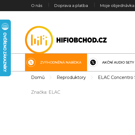
Přejít
O nás
Doprava a platba
Moje objednávka
na
obsah
ZVÝHODNĚNÁ NABÍDKA
AKČNÍ AUDIO SETY
Domů
Reproduktory
ELAC Concentro S
Značka:
ELAC