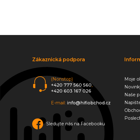
Z
á
p
a
Zákaznická podpora
Infor
t
í
(Nonstop)
Moje o
+420 777 560 560
,
Novink
+420 603 167 026
Naše p
Napišt
E-mail:
info@hifiobchod.cz
Obchod
Poslec
Sledujte nás na Facebooku