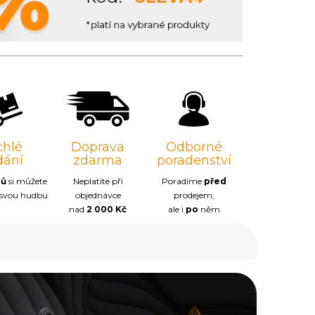
chlé
Doprava
Odborné
dání
zdarma
poradenství
nů
si můžete
Neplatíte při
Poradíme
před
 svou hudbu
objednávce
prodejem,
nad
2 000 Kč
ale i
po
něm