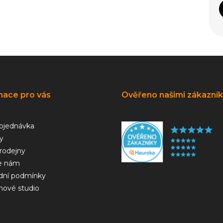
mace pro vás
Ověřeno našimi zákazní
bjednávka
y
rodejny
e nám
ní podmínky
hové studio