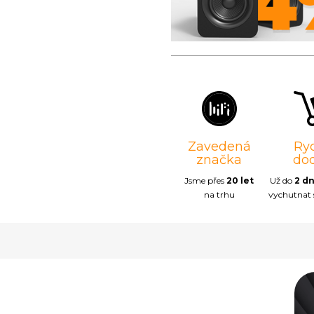
Zavedená
Ry
značka
do
Jsme přes
20 let
Už do
2 d
na trhu
vychutnat