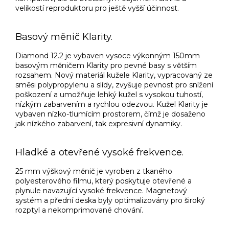
velikostí reproduktoru pro ještě vyšší účinnost.
Basový měnič Klarity.
Diamond 12.2 je vybaven vysoce výkonným 150mm
basovým měničem Klarity pro pevné basy s větším
rozsahem. Nový materiál kužele Klarity, vypracovaný ze
směsi polypropylenu a slídy, zvyšuje pevnost pro snížení
poškození a umožňuje lehký kužel s vysokou tuhostí,
nízkým zabarvením a rychlou odezvou. Kužel Klarity je
vybaven nízko-tlumícím prostorem, čímž je dosaženo
jak nízkého zabarvení, tak expresivní dynamiky.
Hladké a otevřené vysoké frekvence.
25 mm výškový měnič je vyroben z tkaného
polyesterového filmu, který poskytuje otevřené a
plynule navazující vysoké frekvence. Magnetový
systém a přední deska byly optimalizovány pro široký
rozptyl a nekomprimované chování.