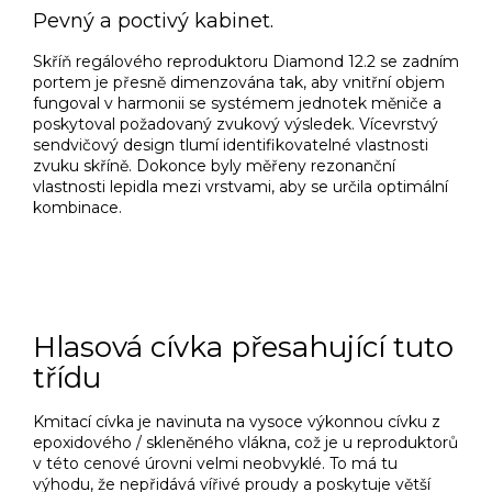
Pevný a poctivý kabinet.
Skříň regálového reproduktoru Diamond 12.2 se zadním
portem je přesně dimenzována tak, aby vnitřní objem
fungoval v harmonii se systémem jednotek měniče a
poskytoval požadovaný zvukový výsledek. Vícevrstvý
sendvičový design tlumí identifikovatelné vlastnosti
zvuku skříně. Dokonce byly měřeny rezonanční
vlastnosti lepidla mezi vrstvami, aby se určila optimální
kombinace.
Hlasová cívka přesahující tuto
třídu
Kmitací cívka je navinuta na vysoce výkonnou cívku z
epoxidového / skleněného vlákna, což je u reproduktorů
v této cenové úrovni velmi neobvyklé.
To má tu
výhodu, že nepřidává vířivé proudy a poskytuje větší