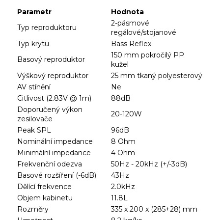
Parametr
Hodnota
2-pásmové
Typ reproduktoru
regálové/stojanové
Typ krytu
Bass Reflex
150 mm pokročilý PP
Basový reproduktor
kužel
Výškový reproduktor
25 mm tkaný polyesterový
AV stínění
Ne
Citlivost (2.83V @ 1m)
88dB
Doporučený výkon
20-120W
zesilovače
Peak SPL
96dB
Nominální impedance
8 Ohm
Minimální impedance
4 Ohm
Frekvenční odezva
50Hz - 20kHz (+/-3dB)
Basové rozšíření (-6dB)
43Hz
Dělící frekvence
2.0kHz
Objem kabinetu
11.8L
Rozměry
335 x 200 x (285+28) mm