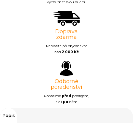
vychutnat svou hudbu
Doprava
zdarma
Neplatíte při objednávce
nad
2 000 Kč
Odborné
poradenství
Poradíme
před
prodejem,
ale i
po
něm
Popis