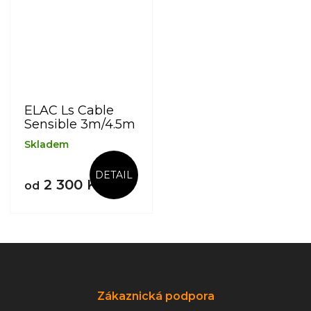
ELAC Ls Cable
Sensible 3m/4.5m
Skladem
DETAIL
2 300 Kč
od
Z
á
p
a
Zákaznická podpora