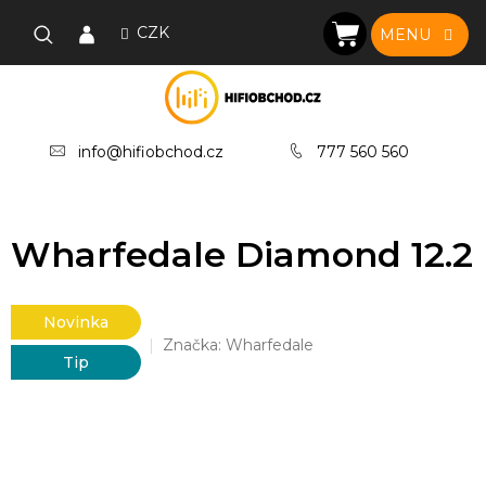
Přejít
na
CZK
NÁKUPNÍ
obsah
KOŠÍK
info@hifiobchod.cz
777 560 560
Wharfedale Diamond 12.2
Novinka
Značka:
Wharfedale
Tip