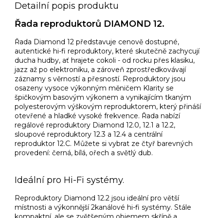
Detailní popis produktu
Řada reproduktorů DIAMOND 12.
Řada Diamond 12 představuje cenově dostupné,
autentické hi-fi reproduktory, které skutečně zachycují
ducha hudby, ať hrajete cokoli - od rocku přes klasiku,
jazz až po elektroniku, a zároveň zprostředkovávají
záznamy s věrností a přesností. Reproduktory jsou
osazeny vysoce výkonným měničem Klarity se
špičkovým basovým výkonem a vynikajícím tkaným
polyesterovým výškovým reproduktorem, který přináší
otevřené a hladké vysoké frekvence. Řada nabízí
regálové reproduktory Diamond 12.0, 12.1 a 12.2,
sloupové reproduktory 12.3 a 12.4 a centrální
reproduktor 12.C. Můžete si vybrat ze čtyř barevných
provedení: černá, bílá, ořech a světlý dub.
Ideální pro Hi-Fi systémy.
Reproduktory Diamond 12.2 jsou ideální pro větší
místnosti a výkonnější 2kanálové hi-fi systémy. Stále
kompaktní, ale se zvětšeným objemem skříně a