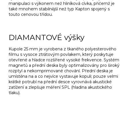
manipulaci s výkonem než hliníková cívka, přičemž je
také mnohem stabilnější než typ Kapton spojený s
touto cenovou třídou.
DIAMANTOVÉ výšky
Kupole 25 mm je vyrobena z tkaného polyesterového
filmu s vysoce ztrátovým povlakem, který poskytuje
otevřené a hladce rozšířené vysoké frekvence.
Systém
magnetů a přední deska byly optimalizovány pro široký
rozptyl a nekomprimované chování.
Přední deska je
umístěna na a co nejvíce vystavuje kopuli;
pouze velmi
krátké potrubí na přední desce vyrovnává akustické
zatížení a zlepšuje měření SPL (hladina akustického
tlaku).