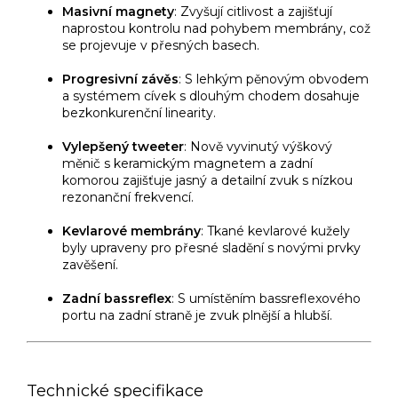
Masivní magnety
: Zvyšují citlivost a zajišťují
naprostou kontrolu nad pohybem membrány, což
se projevuje v přesných basech.
Progresivní závěs
: S lehkým pěnovým obvodem
a systémem cívek s dlouhým chodem dosahuje
bezkonkurenční linearity.
Vylepšený tweeter
: Nově vyvinutý výškový
měnič s keramickým magnetem a zadní
komorou zajišťuje jasný a detailní zvuk s nízkou
rezonanční frekvencí.
Kevlarové membrány
: Tkané kevlarové kužely
byly upraveny pro přesné sladění s novými prvky
zavěšení.
Zadní bassreflex
: S umístěním bassreflexového
portu na zadní straně je zvuk plnější a hlubší.
Technické specifikace