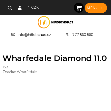
Přejít
na
CZK
NÁKUPNÍ
obsah
KOŠÍK
info@hifiobchod.cz
777 560 560
Wharfedale Diamond 11.0
158
Značka:
Wharfedale