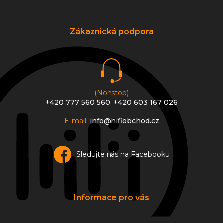
á
p
a
Zákaznická podpora
t
í
(Nonstop)
+420 777 560 560
,
+420 603 167 026
E-mail:
info@hifiobchod.cz
Sledujte nás na Facebooku
Informace pro vás