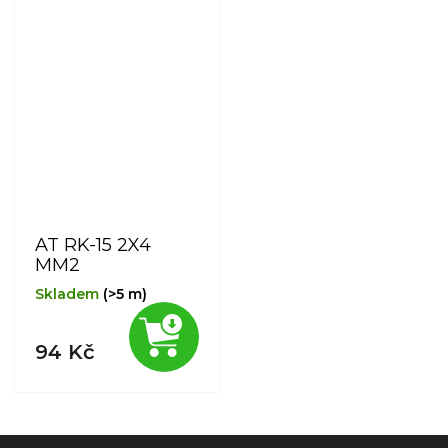
AT RK-15 2X4
MM2
Skladem
(>5 m)
94 Kč
Z