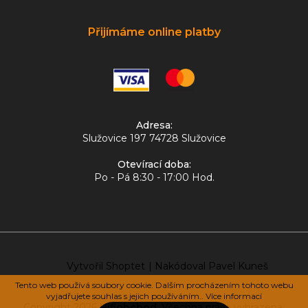
Přijímáme online platby
Adresa:
Služovice 197 74728 Služovice
Otevírací doba:
Po - Pá 8:30 - 17:00 Hod.
Vytvořil Shoptet
|
Nakódoval Pavel Kuneš
Tento web používá soubory cookie. Dalším procházením tohoto webu
vyjadřujete souhlas s jejich používáním.. Více informací
Copyright 2026
Hifiobchod
. Všechna práva vyhrazena.