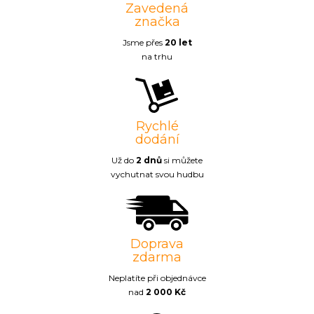
Zavedená
značka
Jsme přes
20 let
na trhu
Rychlé
dodání
Už do
2 dnů
si můžete
vychutnat svou hudbu
Doprava
zdarma
Neplatíte při objednávce
nad
2 000 Kč