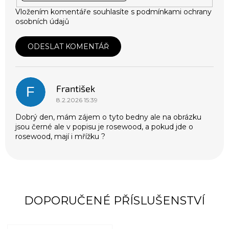
Vložením komentáře souhlasíte s
podmínkami ochrany
osobních údajů
ODESLAT KOMENTÁŘ
V
ý
p
František
i
F
s
8.2.2026 15:39
d
Dobrý den, mám zájem o tyto bedny ale na obrázku
i
jsou černé ale v popisu je rosewood, a pokud jde o
s
rosewood, mají i mřížku ?
k
u
z
í
DOPORUČENÉ PŘÍSLUŠENSTVÍ