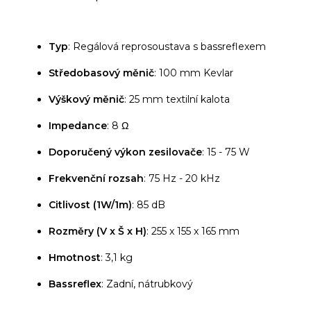
Typ
: Regálová reprosoustava s bassreflexem
Středobasový měnič
: 100 mm Kevlar
Výškový měnič
: 25 mm textilní kalota
Impedance
: 8 Ω
Doporučený výkon zesilovače
: 15 - 75 W
Frekvenční rozsah
: 75 Hz - 20 kHz
Citlivost (1W/1m)
: 85 dB
Rozměry (V x Š x H)
: 255 x 155 x 165 mm
Hmotnost
: 3,1 kg
Bassreflex
: Zadní, nátrubkový