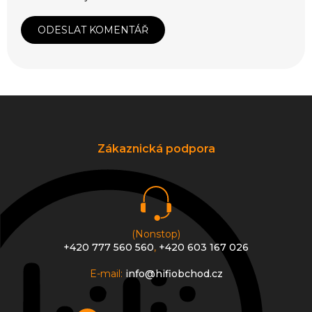
ODESLAT KOMENTÁŘ
Z
á
p
a
Zákaznická podpora
t
í
(Nonstop)
+420 777 560 560
,
+420 603 167 026
E-mail:
info@hifiobchod.cz