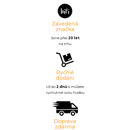
Zavedená
značka
Jsme přes
20 let
na trhu
Rychlé
dodání
Už do
2 dnů
si můžete
vychutnat svou hudbu
Doprava
zdarma