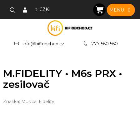
Přejít
na
CZK
NÁKUPNÍ
obsah
KOŠÍK
info@hifiobchod.cz
777 560 560
M.FIDELITY • M6s PRX •
zesilovač
Značka:
Musical Fidelity