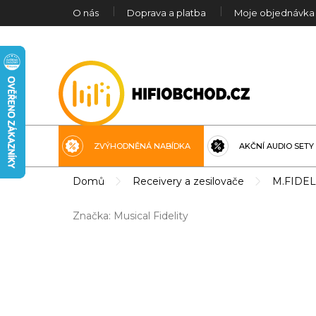
Přejít
O nás
Doprava a platba
Moje objednávka
na
obsah
ZVÝHODNĚNÁ NABÍDKA
AKČNÍ AUDIO SETY
Domů
Receivery a zesilovače
M.FIDELIT
Značka:
Musical Fidelity