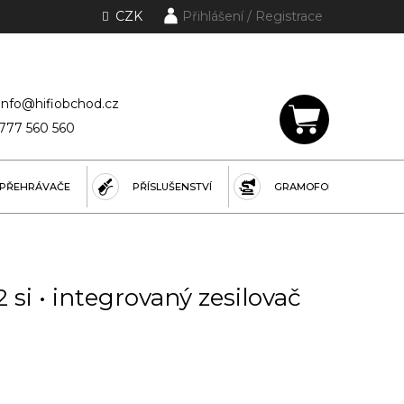
CZK
Přihlášení
lánky a rubriky
info@hifiobchod.cz
777 560 560
NÁKUPNÍ
KOŠÍK
PŘEHRÁVAČE
PŘÍSLUŠENSTVÍ
GRAMOFONY
 si • integrovaný zesilovač