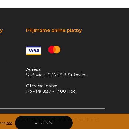
ky
Přijímáme online platby
Adresa:
Služovice 197 74728 Služovice
Otevírací doba:
Po - Pá 8:30 - 17:00 Hod.
Vytvořil Shoptet
|
Nakódoval Pavel Kuneš
mací
zde
.
ROZUMÍM