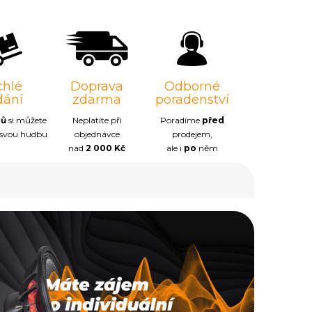
chlé
Doprava
Odborné
dání
zdarma
poradenství
nů
si můžete
Neplatíte při
Poradíme
před
 svou hudbu
objednávce
prodejem,
nad
2 000 Kč
ale i
po
něm