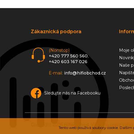
Z
á
p
a
Zákaznická podpora
Infor
t
í
(Nonstop)
Moje o
+420 777 560 560
,
Novink
+420 603 167 026
Naše p
Napišt
E-mail:
info@hifiobchod.cz
Obchod
Poslec
Sledujte nás na Facebooku
Copyright 2026
Hifiobchod
. Všechna práva vyhra
Tento web používá soubory cookie. Dalším p