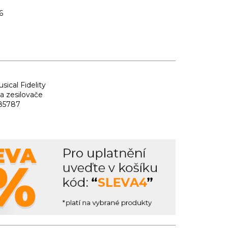
6
sical Fidelity
a zesilovače
85787