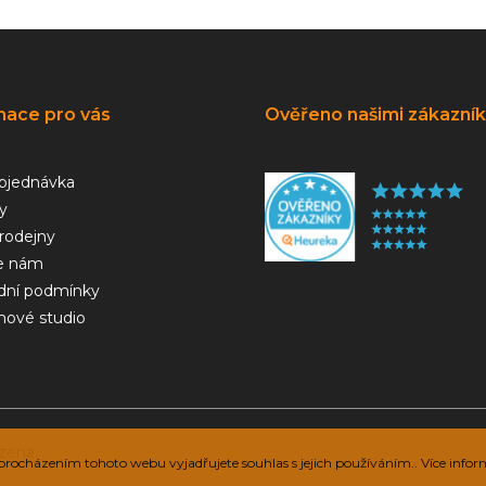
mace pro vás
Ověřeno našimi zákazní
bjednávka
y
rodejny
e nám
ní podmínky
hové studio
zena.
rocházením tohoto webu vyjadřujete souhlas s jejich používáním.. Více infor