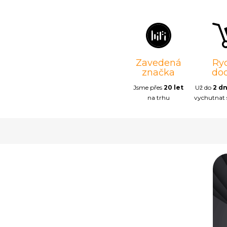
Zavedená
Ry
značka
do
Jsme přes
20 let
Už do
2 d
na trhu
vychutnat