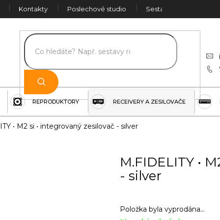
Kontakty
Poslechové studio
Sestava na míru
Č
REPRODUKTORY
RECEIVERY A ZESILOVAČE
Y • M2 si • integrovaný zesilovač - silver
M.FIDELITY • M2
- silver
Položka byla vyprodána…