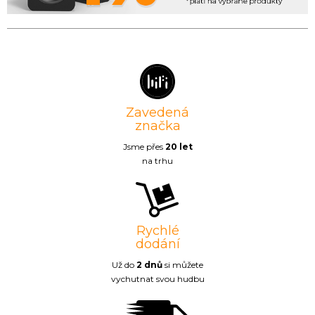
Zavedená
značka
Jsme přes
20 let
na trhu
Rychlé
dodání
Už do
2 dnů
si můžete
vychutnat svou hudbu