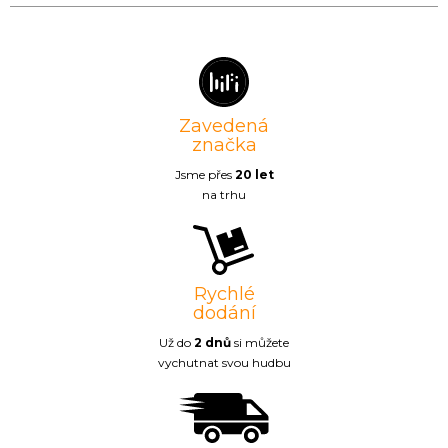
Zavedená
značka
Jsme přes
20 let
na trhu
Rychlé
dodání
Už do
2 dnů
si můžete
vychutnat svou hudbu