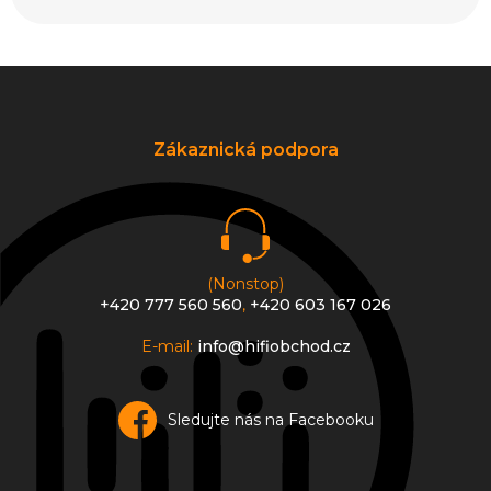
Z
á
p
a
Zákaznická podpora
t
í
(Nonstop)
+420 777 560 560
,
+420 603 167 026
E-mail:
info@hifiobchod.cz
Sledujte nás na Facebooku