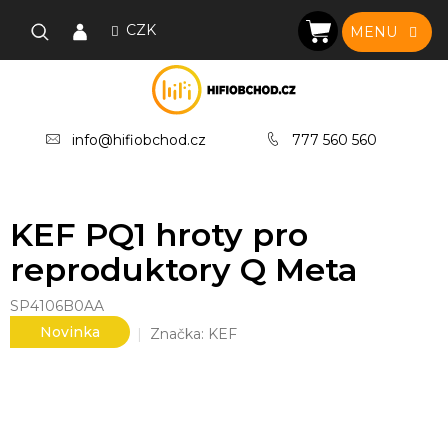
Přejít
na
CZK
NÁKUPNÍ
obsah
KOŠÍK
info@hifiobchod.cz
777 560 560
KEF PQ1 hroty pro
reproduktory Q Meta
SP4106B0AA
Novinka
Značka:
KEF