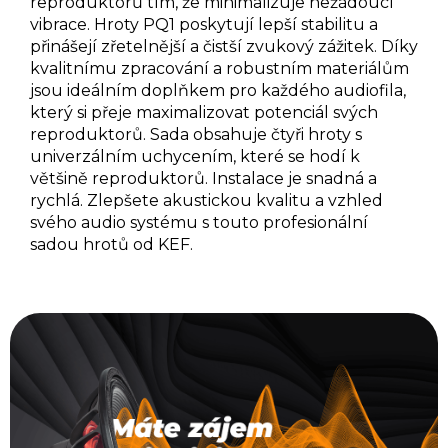
reproduktorů tím, že minimalizuje nežádoucí
vibrace. Hroty PQ1 poskytují lepší stabilitu a
přinášejí zřetelnější a čistší zvukový zážitek. Díky
kvalitnímu zpracování a robustním materiálům
jsou ideálním doplňkem pro každého audiofila,
který si přeje maximalizovat potenciál svých
reproduktorů. Sada obsahuje čtyři hroty s
univerzálním uchycením, které se hodí k
většině reproduktorů. Instalace je snadná a
rychlá. Zlepšete akustickou kvalitu a vzhled
svého audio systému s touto profesionální
sadou hrotů od KEF.