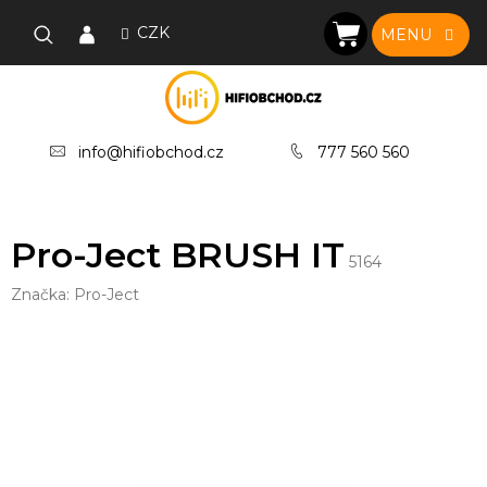
Přejít
na
CZK
NÁKUPNÍ
obsah
KOŠÍK
info@hifiobchod.cz
777 560 560
Pro-Ject BRUSH IT
5164
Značka:
Pro-Ject