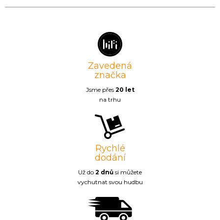
Zavedená
značka
Jsme přes
20 let
na trhu
Rychlé
dodání
Už do
2 dnů
si můžete
vychutnat svou hudbu