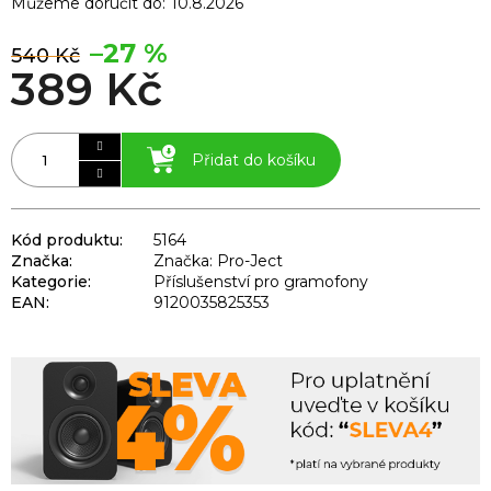
Můžeme doručit do:
10.8.2026
–27 %
540 Kč
389 Kč
Přidat do košíku
Kód produktu:
5164
Značka:
Značka: Pro-Ject
Kategorie
:
Příslušenství pro gramofony
EAN
:
9120035825353