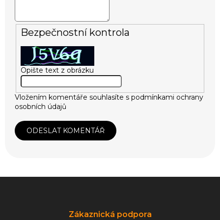
Bezpečnostní kontrola
Opište text z obrázku
Vložením komentáře souhlasíte s
podmínkami ochrany
osobních údajů
ODESLAT KOMENTÁŘ
Z
á
p
a
Zákaznická podpora