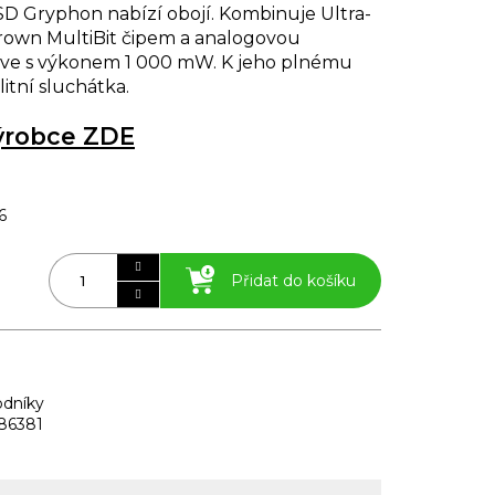
SD Gryphon nabízí obojí. Kombinuje Ultra-
-Brown MultiBit čipem a analogovou
ve s výkonem 1 000 mW. K jeho plnému
litní sluchátka.
výrobce ZDE
6
Přidat do košíku
dníky
86381