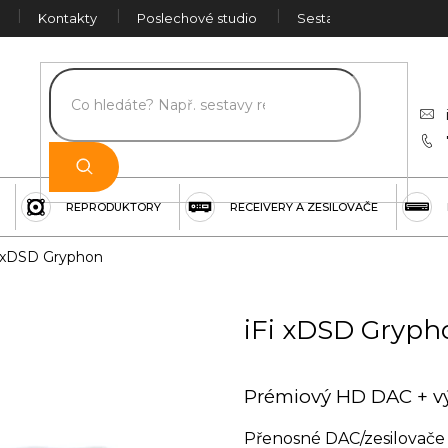
Kontakty
Poslechové studio
Sestava na míru
Č
REPRODUKTORY
RECEIVERY A ZESILOVAČE
i xDSD Gryphon
iFi xDSD Gryph
Prémiový HD DAC + vý
Přenosné DAC/zesilovače č