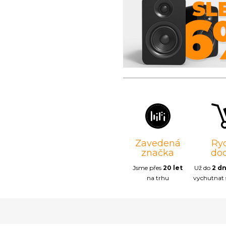
Zavedená
Ry
značka
do
Jsme přes
20 let
Už do
2 d
na trhu
vychutnat