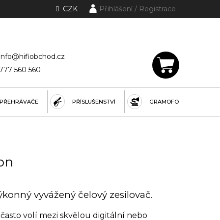
CZK
Přihlášení
lánky a rubriky
info@hifiobchod.cz
777 560 560
NÁKUPNÍ
KOŠÍK
PŘEHRÁVAČE
PŘÍSLUŠENSTVÍ
GRAMOFONY
on
konný vyvážený čelový zesilovač.
asto volí mezi skvělou digitální nebo