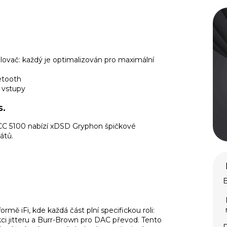
ovač: každý je optimalizován pro maximální
etooth
 vstupy
s.
 QCC 5100 nabízí xDSD Gryphon špičkové
átů.
B
rmě iFi, kde každá část plní specifickou roli:
ci jitteru a Burr-Brown pro DAC převod. Tento
P