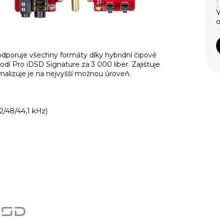
V
o
dporuje všechny formáty díky hybridní čipové
odi Pro iDSD Signature za 3 000 liber. Zajišťuje
malizuje je na nejvyšší možnou úroveň.
2/48/44,1 kHz)