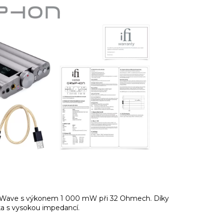
reWave s výkonem 1 000 mW při 32 Ohmech. Díky
ka s vysokou impedancí.