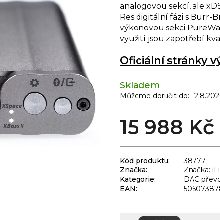
analogovou sekcí, ale xD
Res digitální fázi s Burr
výkonovou sekci PureWa
využití jsou zapotřebí kva
Oficiální stránky 
Skladem
Můžeme doručit do:
12.8.202
15 988 Kč
Kód produktu:
38777
Značka:
Značka: iFi
Kategorie
:
DAC převo
EAN
:
50607387