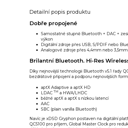
Detailní popis produktu
Dobře propojené
Samostatné stupně Bluetooth + DAC + zesil
výkon
Digitální zdroje přes USB, S/PDIF nebo Blu
Analogové zdroje přes 4,4mm nebo 3,5mm
Brilantní Bluetooth. Hi-Res Wireles
Díky nejnovější technologii Bluetooth v5.1 řady
bezdrátové připojení a podporu nejnovějších form
aptX Adaptive a aptX HD
TM
LDAC
a HWA/LHDC
běžné aptX a aptX s nízkou latencí
AAC
SBC (plain vanilla Bluetooth)
Navíc je xDSD Gryphon postaven na digitální platfo
QC5100 pro příjem, Global Master Clock pro reduk