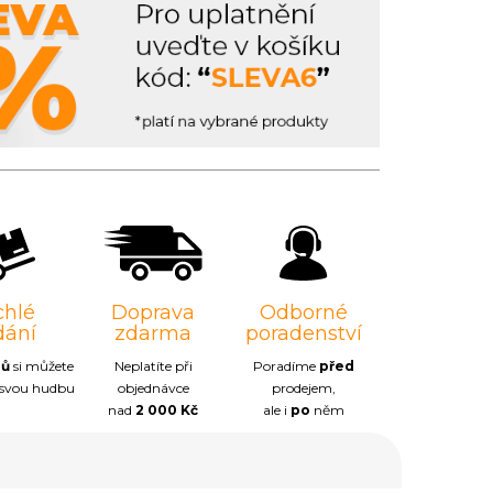
chlé
Doprava
Odborné
dání
zdarma
poradenství
nů
si můžete
Neplatíte při
Poradíme
před
 svou hudbu
objednávce
prodejem,
nad
2 000 Kč
ale i
po
něm