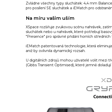
Zvládne všechny typy sluchátek: 4,4 mm Balance
pro posílení SE sluchátek a iEMatch pro odstraněn
Na míru vašim uším
XSpace rozšiřuje zvukovou scénu nahrávek, zatím
sluchátek nebo u nahrávek, které potřebují basov
"Presence" pro správné přidání horních středních 
iEMatch patentovaná technologie, která eliminuje
aniž by ovlivnila dynamický rozsah.
U digitálních zdrojů mohou uživatelé volit mezi tře
(Gibbs Transient Optimised), které jemně dolaďují