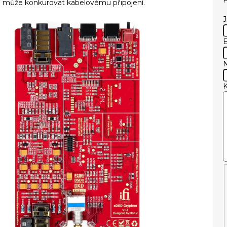
ení může konkurovat kabelovému připojení.
E