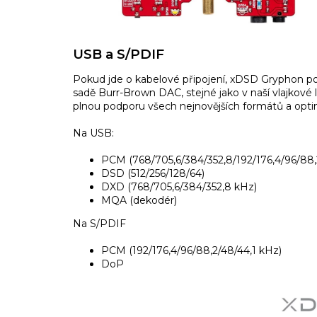
USB a S/PDIF
Pokud jde o kabelové připojení, xDSD Gryphon po
sadě Burr-Brown DAC, stejné jako v naší vlajkové l
plnou podporu všech nejnovějších formátů a opti
Na USB:
PCM (768/705,6/384/352,8/192/176,4/96/88,
DSD (512/256/128/64)
DXD (768/705,6/384/352,8 kHz)
MQA (dekodér)
Na S/PDIF
PCM (192/176,4/96/88,2/48/44,1 kHz)
DoP